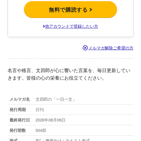
無料で購読する
他アカウントで登録したい方
メルマガ解除ご希望の方
名言や格言、文四郎が心に響いた言葉を、毎日更新してい
きます。皆様の心の栄養にお役立てください。
メルマガ名
文四郎の「一日一文」
発行周期
日刊
最終発行日
2026年08月06日
発行部数
504部
形式
PC・携帯向け / テキスト形式