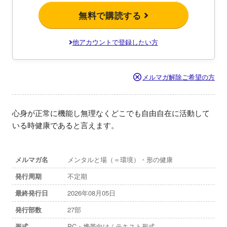
無料で購読する
他アカウントで登録したい方
メルマガ解除ご希望の方
心身が正常に機能し無理なくどこでも自由自在に活動して
いる時健康であると言えます。
メルマガ名
メンタルと場（＝環境）・形の健康
発行周期
不定期
最終発行日
2026年08月05日
発行部数
27部
形式
PC・携帯向け / テキスト形式