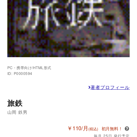
PC・携帯向け/HTML形式
ID: P0000594
著者プロフィール
旅鉄
山岡 鉄男
￥110/月
初月無料！
(税込)
毎月 25日 発行予定