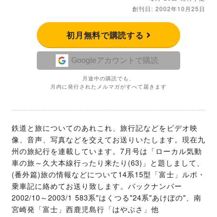
創刊日: 2002年10月25日
初月無料で購読する
Googleアカウントで購読
月途中の購読でも、
月内に発行されたメルマガがすべて届きます
鉄道と旅についてのあれこれ、旅行記などをビデオ映
像、音声、写真などを交えてお送りいたします。現在九
州の旅紀行を連載しています。7月号は「ローカル気動
車の旅～久大本線行ったり来たり(63)」と題しまして、
(番外篇)旅の情報などについて14系15型「富士」ルポ・
乗車記に絡めてお送り致します。バックナンバー
2002/10～2003/1 583系"はくつる"24系"あけぼの"、南
宮崎発「富士」西鹿児島行「はやぶさ」他