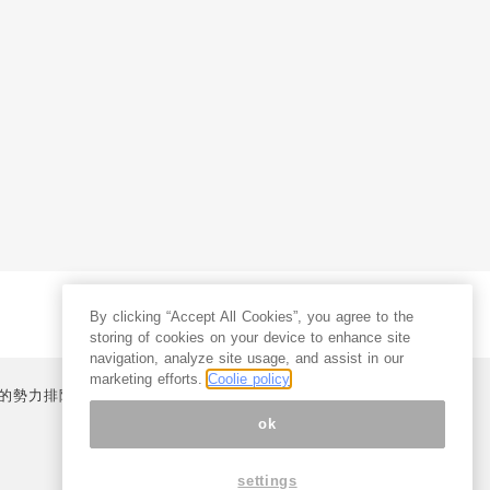
By clicking “Accept All Cookies”, you agree to the
storing of cookies on your device to enhance site
navigation, analyze site usage, and assist in our
marketing efforts.
Coolie policy
的勢力排除宣言
プライバシーポリシー
特定商取引法
ok
settings