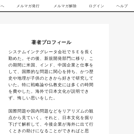
方へ
メルマガ発行
メルマガ解除
ログイン
ヘルプ
著者プロフィール
システムインテグレータ会社でＳＥを長く
勤めた。その後、新規開発部門に移り、こ
の期間に米国、インド、中国企業と仕事を
して、国際的な問題に関心を持ち、かつ歴
史や地理が子供のときから好きで研究して
いた。特に戦略論や仏教史には多くの時間
を費やした。海外で日本文化が説明でき
ず、悔しい思いをした。
国際問題や国内問題などをリアリズムの観
点から見ていく。それと、日本文化を掘り
下げて解析して、今後企業が海外に出て行
くときの助けになることができればと思