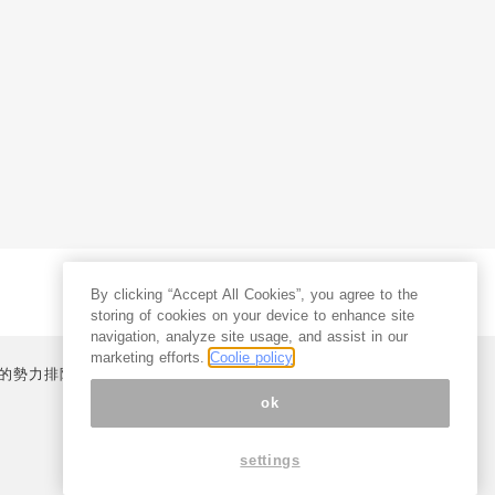
By clicking “Accept All Cookies”, you agree to the
storing of cookies on your device to enhance site
navigation, analyze site usage, and assist in our
marketing efforts.
Coolie policy
的勢力排除宣言
プライバシーポリシー
特定商取引法
ok
settings