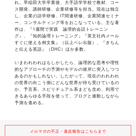
れ。早稲田大学卒業後、大手語学学校で教材、コー
ス開発、講師研修、企業研修等を担当。現在は独立
し、企業の語学研修、IT関連研修、企業関連セミナ
ー、コンサルティング等をおこなっている。主な著
作は、『1週間で実践　論理的会話トレーニン
グ』、『知的論理トレーニング』『英文社内メール 
すぐに使える例文集』（以上ベレ出版）、『きちん
と伝える英語』（DHC）ほか多数。
いまわれわれはもしかしたら、論理的な思考や理性
的なアプローチの予測やモデルの彼岸に突入しつつ
あるのかもしれない。したがって、現在のわれわれ
の世界の向こう側にどんな世界が待ち受けているの
か、予言系、スピリチュアル系まども含め、利用で
きるあらゆる手段を使って、ブログと連動しながら
予測を進める。
メルマガの不正・違反報告はこちらまで