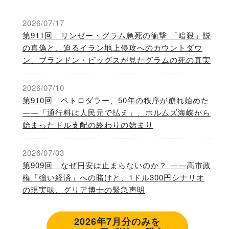
2026/07/17
第911回 リンゼー・グラム急死の衝撃 「暗殺」説
の真偽と、迫るイラン地上侵攻へのカウントダウ
ン、ブランドン・ビッグスが見たグラムの死の真実
2026/07/10
第910回 ペトロダラー、50年の秩序が崩れ始めた
――「通行料は人民元で払え」、ホルムズ海峡から
始まったドル支配の終わりの始まり
2026/07/03
第909回 なぜ円安は止まらないのか？ ――高市政
権「強い経済」への賭けと、1ドル300円シナリオ
の現実味、グリア博士の緊急声明
2026年7月分のみを