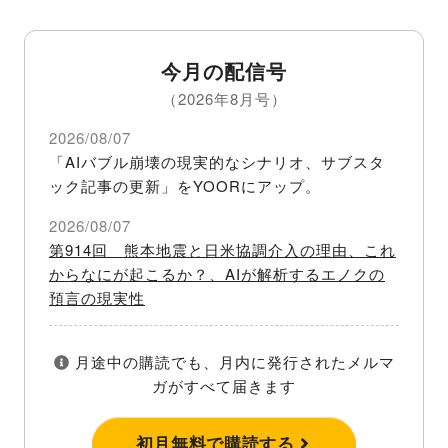
今月の配信号
（2026年8月号）
2026/08/07
「AIバブル崩壊の現実的なシナリオ、サブスタ
ック記事の更新」をYOORにアップ。
2026/08/07
第914回 熊本地震と日米協調介入の理由、これ
からなにが起こるか？、AIが解析するエノクの
預言の現実性
月途中の購読でも、月内に発行されたメルマ
ガがすべて届きます
初月無料で購読する