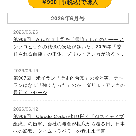
￥990 円(税込)で購入
2026年6月号
2026/06/26
第908回 AIはなぜ上司を「脅迫」したのか――ア
ンソロピックの戦慄の実験が暴いた、2026年「委
任される自律」の正体、ダリル・アンカが語るトラ
ンプの将来
2026/06/19
第907回 米イラン「歴史的合意」の虚と実、テヘ
ランはなぜ「強くなった」のか、ダリル・アンカの
最新メッセージ
2026/06/12
第906回 Claude Codeが切り開く「AIネイティブ
組織」の衝撃、会社の概念が根底から覆る日、日本
への影響、タイムトラベラーの近未来予言