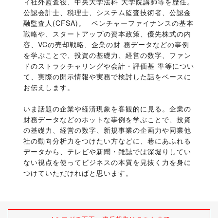
ィ社外監査役、中央大学法科 大学院講師等を歴任。
公認会計士、税理士、システム監査技術者、公認金
融監査人(CFSA)。  ベンチャーファイナンスの基本
戦略や、スタートアップの資本政策、優先株式の内
容、VCの売却戦略、企業の財 務データなどの事例
を学ぶことで、投資の基礎力、経営の数字、ファン
ドのストラクチャリングや会計・評価基 準等につい
て、実際の開示情報や実務で検討した話をベースに
お伝えします。
いま話題の企業や経済現象を客観的に見る。企業の
財務データなどのホットな事例を学ぶことで、投資
の基礎力、経営の数字、新規事業の企画力や同業他
社の動向分析力をつけたい方などに、巷にあふれる
データから、テレビや新聞・雑誌では深堀りしてい
ない視点を使ってビジネスの本質を見抜く力を身に
つけていただければと思います。