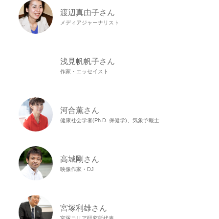
渡辺真由子さん
メディアジャーナリスト
浅見帆帆子さん
作家・エッセイスト
河合薫さん
健康社会学者(Ph.D. 保健学)、気象予報士
高城剛さん
映像作家・DJ
宮塚利雄さん
宮塚コリア研究所代表