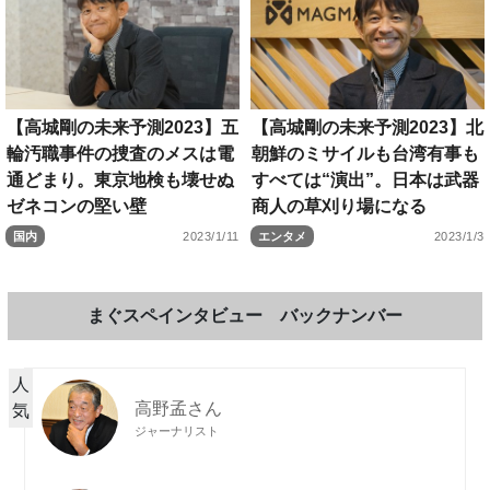
【高城剛の未来予測2023】五
【高城剛の未来予測2023】北
輪汚職事件の捜査のメスは電
朝鮮のミサイルも台湾有事も
通どまり。東京地検も壊せぬ
すべては“演出”。日本は武器
ゼネコンの堅い壁
商人の草刈り場になる
国内
2023/1/11
エンタメ
2023/1/3
まぐスペインタビュー バックナンバー
人
高野孟さん
気
ジャーナリスト