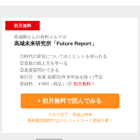
初月
無料
高城剛さんの有料メルマガ
高城未来研究所「Future Report」
①時代の変化についてゆくヒントを得られる
②直観の鍛え方を学べる
③直接質問ができる
発行日：毎週 金曜日(年末年始を除く)予定
登録料：￥880（税込）/月
初月無料！
初月無料で読んでみる
３分で完了、登録は簡単
無料購読期間ではクレジットカード登録不要！