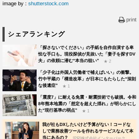
image by :
shutterstock.com
print
シェアランキング
「探さないでください」の手紙を自作自演する卑
怯な手口も。現役探偵が見抜いた「妻子を探すDV
夫」の依頼に潜む“本当の狙い”
★ 2
「少子化は外国人労働者で補えばいい」の衝撃。
竹中平蔵の「構造改革」が日本にもたらした“深刻
な後遺症”
★ 1
「震度7」に耐える免震・耐震技術でも破損。令和
8年熊本地震の「想定を超えた揺れ」が明らかにし
た“現行基準の弱点”
★ 1
我が社もDXしたいけど予算がない！コードな
しで業務改善ツールを作れるサービスなんて本
当にあるの？
[PR]株式会社インターパーク