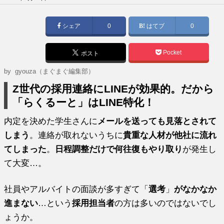
稿
日:
シェア
0
はてブ
0
Pocket
ポスト
by gyouza（まぐまぐ編集部）
Z世代の採用連絡にLINEが効果的。だから
「らくるーと」はLINE特化！
内定を決めた学生さんに
メールを送っても見落とされて
しまう
。連絡が取れないうちに
貴重な人材が他社に流れ
てしまった
。
日程調整だけで何往復もやり取り
が発生し
て大変…。
社員やアルバイトの面談が多すぎて「
選考
」
がなかなか
進まない
…という
採用担当者
の方は多いのではないでし
ょうか。