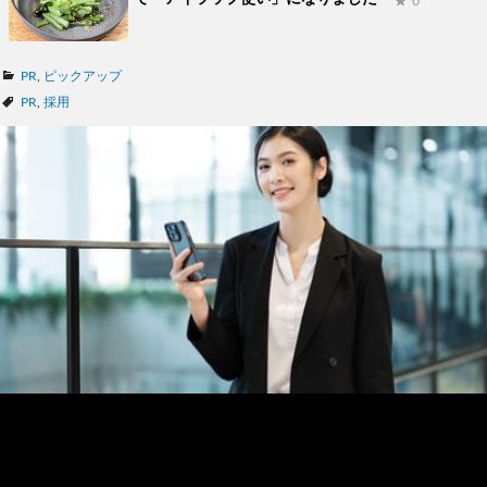
★ 0
カ
PR
,
ピックアップ
テ
タ
PR
,
採用
ゴ
グ
リ
ー