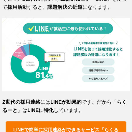
て
採用活動
すると、
課題解決の近道
になります。
Z世代の採用連絡
には
LINEが効果的
です。だから「
らく
るーと
」は
LINEに特化
しています。
LINEで簡単に採用連絡ができるサービス「らくる