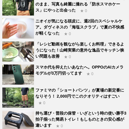
のまま、写真も綺麗に撮れる「防水スマホケー
ス」にやっと出会った
★ 0
ニオイが気になる頭皮に、週2回のスペシャルケ
ア。ダヴィネスの「海塩スクラブ」で夏の不快感
が軽くなった
★ 0
「レシピ動画を観ながら楽しくお料理」できるよ
うになった！山崎実業の意外な逸品でキッチン狭
い問題も改善
★ 0
スマホ代を抑えたいあなたへ。OPPOのAIカメラ
モデルが3万円切ってます
★ 0
ファミマの「ショートパンツ」が夏場の新定番に
なりそう！ 2,000円でこのクオリティはすごい
★ 0
持ち運び・普段の保管・いざという時の使い勝手3
拍子揃った簡易トイレ！もしものときの安心感が
違います
★ 0