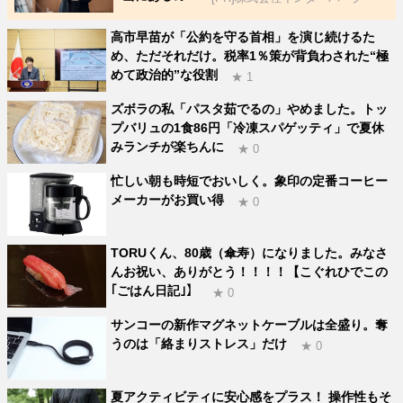
高市早苗が「公約を守る首相」を演じ続けるた
め、ただそれだけ。税率1％策が背負わされた“極
めて政治的”な役割
★ 1
ズボラの私「パスタ茹でるの」やめました。トッ
プバリュの1食86円「冷凍スパゲッティ」で夏休
みランチが楽ちんに
★ 0
忙しい朝も時短でおいしく。象印の定番コーヒー
メーカーがお買い得
★ 0
TORUくん、80歳（傘寿）になりました。みなさ
んお祝い、ありがとう！！！！【こぐれひでこの
｢ごはん日記｣】
★ 0
サンコーの新作マグネットケーブルは全盛り。奪
うのは「絡まりストレス」だけ
★ 0
夏アクティビティに安心感をプラス！ 操作性もそ