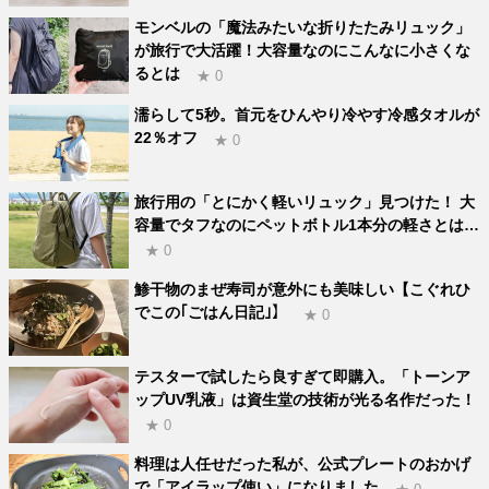
モンベルの「魔法みたいな折りたたみリュック」
が旅行で大活躍！大容量なのにこんなに小さくな
るとは
★ 0
濡らして5秒。首元をひんやり冷やす冷感タオルが
22％オフ
★ 0
旅行用の「とにかく軽いリュック」見つけた！ 大
容量でタフなのにペットボトル1本分の軽さとは…
★ 0
鯵干物のまぜ寿司が意外にも美味しい【こぐれひ
でこの｢ごはん日記｣】
★ 0
テスターで試したら良すぎて即購入。「トーンア
ップUV乳液」は資生堂の技術が光る名作だった！
★ 0
料理は人任せだった私が、公式プレートのおかげ
で「アイラップ使い」になりました