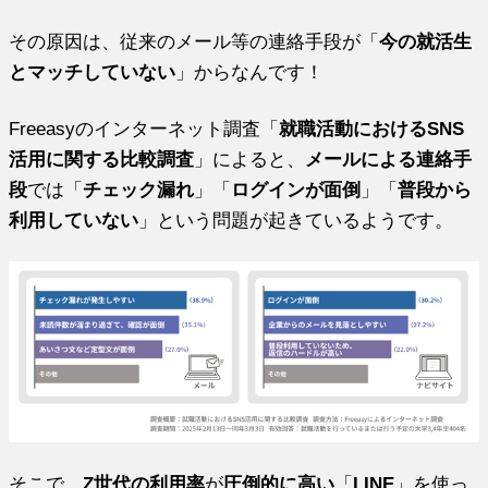
その原因は、従来のメール等の連絡手段が「
今の就活生
とマッチしていない
」からなんです！
Freeasyのインターネット調査「
就職活動におけるSNS
活用に関する比較調査
」によると、
メールによる連絡手
段
では「
チェック漏れ
」「
ログインが面倒
」「
普段から
利用していない
」という問題が起きているようです。
そこで、
Z世代の利用率
が
圧倒的に高い
「
LINE
」を使っ