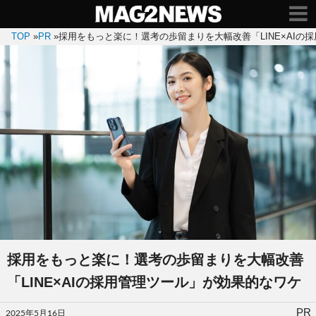
TOP
»
PR
»
採用をもっと楽に！選考の歩留まりを大幅改善「LINE×AIの
採用をもっと楽に！選考の歩留まりを大幅改善
「LINE×AIの採用管理ツール」が効果的なワケ
投
PR
2025年5月16日