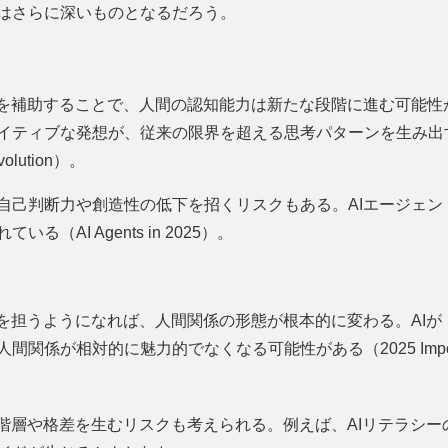
はさらに深いものとなるだろう。
定を補助することで、人間の認知能力は新たな段階に進む可能性
イティブな発想が、従来の限界を超える思考パターンを生み出すか
evolution）。
自己判断力や創造性の低下を招くリスクもある。AIエージェン
（AI Agents in 2025）。
割を担うようになれば、人間関係の形態が根本的に変わる。AI
係が相対的に魅力的でなくなる可能性がある（2025 Importan
な階層や格差を生むリスクも考えられる。例えば、AIリテラシ