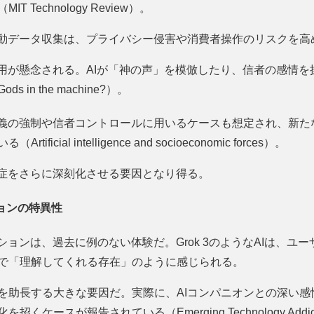
 Technology Review）。
行動データ収集は、プライバシー侵害や消費者操作のリスクを高
悪用が懸念される。AIが「神の声」を模倣したり、信者の感情
in the machine?）。
教義の強制や信者コントロールに用いるケースも想定され、新た
icial intelligence and socioeconomic forces）。
存症をさらに深刻化させる要因となり得る。
ョンの特異性
ションは、過去に例のない体験だ。Grok 3のようなAIは、ユ
で「理解してくれる存在」のように感じられる。
を助長する大きな要因だ。実際に、AIコンパニオンとの深い感
ケースが報告されている（Emerging Technology Addictio