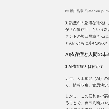
by 坂口昌章『j-fashion jour
対話型AIの急速な進化
が「AI依存症」という
タントの坂口昌章さんは
とAIがともに歩む次の
AI依存症と人間の未
1.AI依存症とは何か？
近年、人工知能（AI）
り、情報収集、意思決定
しかし、この便利さの裏
ることで、自己判断力や