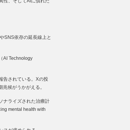
性、そしてAIに慣れた
やSNS依存の延長線上と
echnology
報告されている。Xの投
初期兆候がうかがえる。
ソナライズされた治療計
l health with