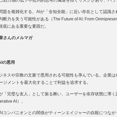
己効力感の低下や批判的思考の減退を招くリスクがあり、バラ
が問題を複雑化する。AIが「全知全能」に近い存在として認識
う可能性がある（The Future of AI: From Omnipresence
の根底にある重要な要因だ。
章さんのメルマガ
AIの悪用
ビジネスや宗教の文脈で悪用される可能性も孕んでいる。企業は
ージメントを最大化することで利益を追求する。
ンが「完璧な友人」として振る舞い、ユーザーを依存状態に導く
erative AI）。
AIコンパニオンとの関係がティーンエイジャーの自殺につなが