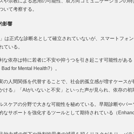
スや宗教による悪用の可能性、双方向コミュニケーションの特異
ついて考察する。
的影響
存症」は正式な診断名として確立されていないが、スマートフォン
れている。
な依存は特に若者に不安や抑うつを引き起こす可能性がある（AI T
 Bad for Mental Health?）。
現実の人間関係を代替することで、社会的孤立感が増すケースが
しかける」「AIがいないと不安」といった声が見られ、依存の
ヘルスケアの分野で大きな可能性を秘めている。早期診断やパー
サポートを強化するツールとして期待されている（Enhancing menta