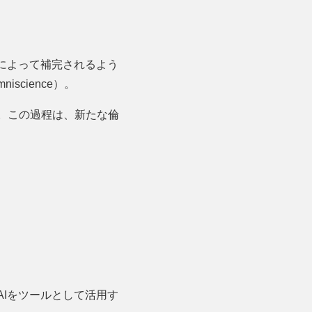
Iによって補完されるよう
iscience）。
。この過程は、新たな倫
AIをツールとして活用す