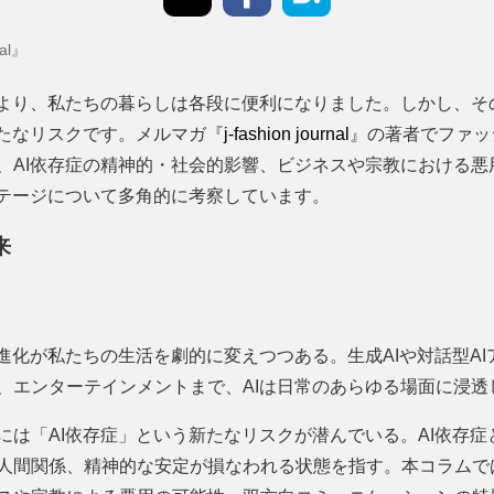
nal』
により、私たちの暮らしは各段に便利になりました。しかし、そ
新たなリスクです。メルマガ『
j-fashion journal
』の著者でファッ
、AI依存症の精神的・社会的影響、ビジネスや宗教における悪
ステージについて多角的に考察しています。
来
の進化が私たちの生活を劇的に変えつつある。生成AIや対話型A
、エンターテインメントまで、AIは日常のあらゆる場面に浸透
には「AI依存症」という新たなリスクが潜んでいる。AI依存症
人間関係、精神的な安定が損なわれる状態を指す。本コラムでは