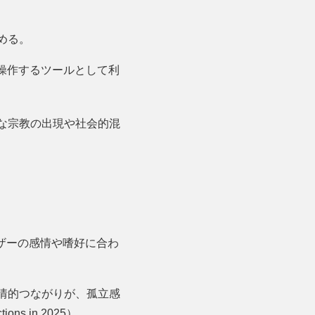
める。
を操作するツールとして利
な宗教の出現や社会的混
ーザーの感情や嗜好に合わ
情的つながりが、孤立感
ns in 2025）。