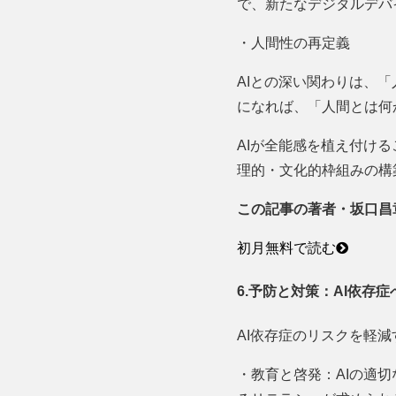
で、新たなデジタルデバ
・人間性の再定義
AIとの深い関わりは、
になれば、「人間とは何か」とい
AIが全能感を植え付け
理的・文化的枠組みの構
この記事の著者・坂口昌
初月無料で読む
6.予防と対策：AI依存
AI依存症のリスクを軽
・教育と啓発：AIの適