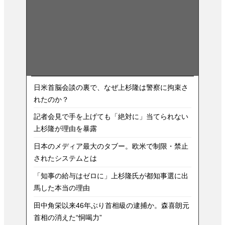
日米首脳会談の裏で、なぜ上杉隆は警察に拘束さ
れたのか？
記者会見で手を上げても「絶対に」当てられない
上杉隆が理由を暴露
日本のメディア最大のタブー。欧米で制限・禁止
されたシステムとは
「知事の給与はゼロに」上杉隆氏が都知事選に出
馬した本当の理由
田中角栄以来46年ぶり首相級の逮捕か。森喜朗元
首相の消えた“恫喝力”