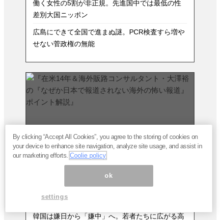
働く女性の5割が非正規。先進国中では最低の性
差別大国ニッポン
広島にできて全国で進まぬ謎。PCR検査すら増や
せない菅政権の無能
By clicking “Accept All Cookies”, you agree to the storing of cookies on
your device to enhance site navigation, analyze site usage, and assist in
our marketing efforts.
Coolie policy
ok
反日の韓国大統領候補がまた暴言。「日本は信用
settings
できない」の意図
韓国は嫌日から「嫌中」へ。若者たちに広がる高