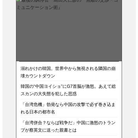
溺れかけの韓国。世界中から無視される隣国の崩
壊カウントダウン
韓国の“中国ヨイショ”にG7首脳が激怒。あえて総
スカンの大失態を犯した思惑
「台湾危機」勃発なら中国の攻撃で必ず巻き込ま
れる日本の都市名
「台湾併合？ならば戦争だ」中国に激怒のトラン
プが蔡英文に送った親書とは