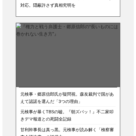
対応。隠蔽許さず真相究明を
元検事・郷原信郎氏が疑問視。森友裁判で国があ
えて認諾を選んだ「3つの理由」
元検事が暴くTBSの嘘。『朝ズバッ！』不二家叩
きデマ報道との死闘全記録
甘利幹事長は真っ黒。元検事が読み解く「検察審