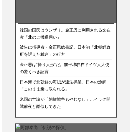
韓国の国民はウンザリ。金正恩に利用される文在
寅「北のご機嫌伺い」
被告は指導者・金正恩総書記。日本初「北朝鮮政
府を訴えた裁判」の行方
金正恩は“操り人形”だ。前平壌駐在ドイツ人大使
の驚くべき証言
日本海で北朝鮮の海賊が違法操業。日本の漁師
「このまま乗っ取られる」
米国の世論が「朝鮮戦争もやむなし」…イラク開
戦前夜と酷似してきた