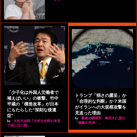
「少子化は外国人労働者で
トランプ「弱さの露呈」か
補えばいい」の衝撃。竹中
「合理的な判断」か？米国
平蔵の「構造改革」が日本
がイランへの大規模攻撃を
にもたらした“深刻な後遺
見送った理由
症”
by
最後の調停官 島田久仁彦の
by
大村大次郎『大村大次郎の本音
『無敵の交渉・…
で役に立つ税…