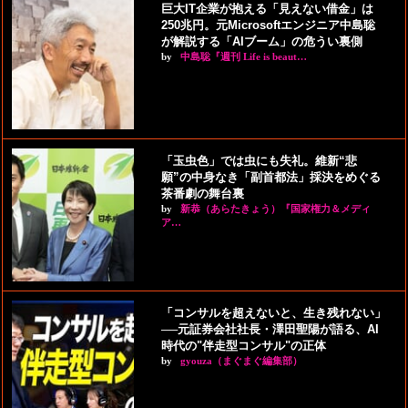
巨大IT企業が抱える「見えない借金」は
250兆円。元Microsoftエンジニア中島聡
が解説する「AIブーム」の危うい裏側
by
中島聡『週刊 Life is beaut…
「玉虫色」では虫にも失礼。維新“悲
願”の中身なき「副首都法」採決をめぐる
茶番劇の舞台裏
by
新恭（あらたきょう）『国家権力＆メディ
ア…
「コンサルを超えないと、生き残れない」
──元証券会社社長・澤田聖陽が語る、AI
時代の"伴走型コンサル"の正体
by
gyouza（まぐまぐ編集部）