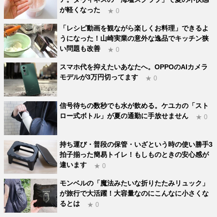
が軽くなった
★ 0
「レシピ動画を観ながら楽しくお料理」できるよ
うになった！山崎実業の意外な逸品でキッチン狭
い問題も改善
★ 0
スマホ代を抑えたいあなたへ。OPPOのAIカメラ
モデルが3万円切ってます
★ 0
信号待ちの数秒でも水が飲める。ケユカの「スト
ロー式ボトル」が夏の通勤に手放せません
★ 0
持ち運び・普段の保管・いざという時の使い勝手3
拍子揃った簡易トイレ！もしものときの安心感が
違います
★ 0
モンベルの「魔法みたいな折りたたみリュック」
が旅行で大活躍！大容量なのにこんなに小さくな
るとは
★ 0