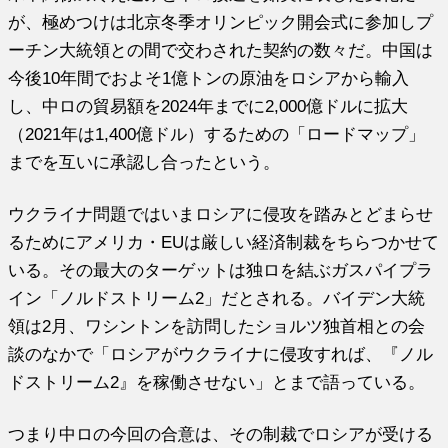
が、極めつけは北京冬季オリンピック開会式に参加しプ
ーチン大統領との間で交わされた契約の数々だ。中国は
今後10年間でおよそ1億トンの原油をロシアから輸入
し、中ロの貿易額を2024年までに2,000億ドルに拡大
（2021年は1,400億ドル）するための「ロードマップ」
までを互いに承認し合ったという。
ウクライナ問題ではいまロシアに侵攻を踏みとどまらせ
るためにアメリカ・EUは厳しい経済制裁をちらつかせて
いる。その最大のターゲットは独ロを結ぶガスパイプラ
イン「ノルドストリーム2」だとされる。バイデン大統
領は2月、ワシントンを訪問したショルツ独首相との会
談のなかで「ロシアがウクライナに侵攻すれば、『ノル
ドストリーム2』を稼働させない」とまで語っている。
つまり中ロの今回の合意は、その制裁でロシアが受ける