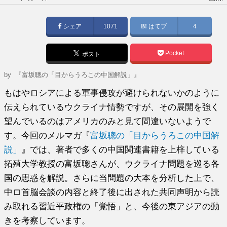
稿
日:
シェア
1071
はてブ
4
Pocket
ポスト
by
『富坂聰の「目からうろこの中国解説」』
もはやロシアによる軍事侵攻が避けられないかのように
伝えられているウクライナ情勢ですが、その展開を強く
望んでいるのはアメリカのみと見て間違いないようで
す。今回のメルマガ『
富坂聰の「目からうろこの中国解
説」
』では、著者で多くの中国関連書籍を上梓している
拓殖大学教授の富坂聰さんが、ウクライナ問題を巡る各
国の思惑を解説。さらに当問題の大本を分析した上で、
中ロ首脳会談の内容と終了後に出された共同声明から読
み取れる習近平政権の「覚悟」と、今後の東アジアの動
きを考察しています。