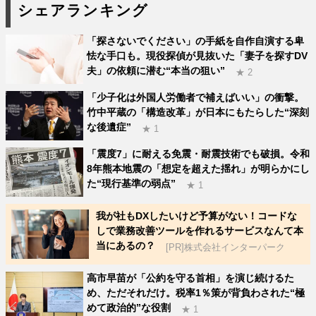
シェアランキング
「探さないでください」の手紙を自作自演する卑
怯な手口も。現役探偵が見抜いた「妻子を探すDV
夫」の依頼に潜む“本当の狙い”
★ 2
「少子化は外国人労働者で補えばいい」の衝撃。
竹中平蔵の「構造改革」が日本にもたらした“深刻
な後遺症”
★ 1
「震度7」に耐える免震・耐震技術でも破損。令和
8年熊本地震の「想定を超えた揺れ」が明らかにし
た“現行基準の弱点”
★ 1
我が社もDXしたいけど予算がない！コードな
しで業務改善ツールを作れるサービスなんて本
当にあるの？
[PR]株式会社インターパーク
高市早苗が「公約を守る首相」を演じ続けるた
め、ただそれだけ。税率1％策が背負わされた“極
めて政治的”な役割
★ 1