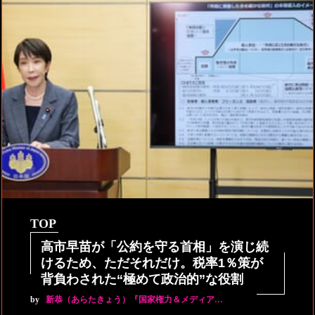
TOP
高市早苗が「公約を守る首相」を演じ続
けるため、ただそれだけ。税率1％策が
背負わされた“極めて政治的”な役割
by
新恭（あらたきょう）『国家権力＆メディア…