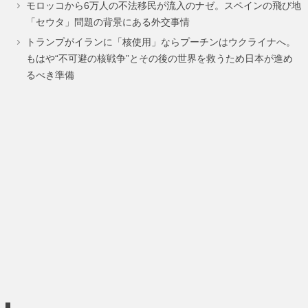
モロッコから6万人の不法移民が流入のナゼ。スペインの飛び地
ー
ー
ー
「セウタ」問題の背景にある外交事情
ジ
ジ
ジ
トランプがイランに「核使用」ならプーチンはウクライナへ。
もはや“不可避の核戦争”とその後の世界を救うため日本が進め
るべき準備