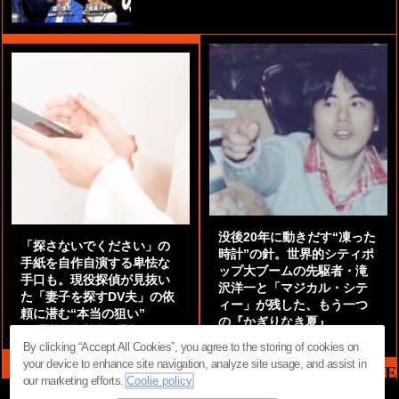
没後20年に動きだす“凍った
「探さないでください」の
時計”の針。世界的シティポ
手紙を自作自演する卑怯な
ップ大ブームの先駆者・滝
手口も。現役探偵が見抜い
沢洋一と「マジカル・シテ
た「妻子を探すDV夫」の依
ィー」が残した、もう一つ
頼に潜む“本当の狙い”
の『かぎりなき夏』
by
阿部泰尚『伝説の探偵』
by
都鳥 流星
By clicking “Accept All Cookies”, you agree to the storing of cookies on
your device to enhance site navigation, analyze site usage, and assist in
MAG2 NEWS HEADLINE
our marketing efforts.
Coolie policy