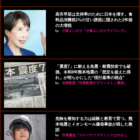
高市早苗は支持率のために日本を壊す。食
料品消費税1%の甘い誘惑に隠された2年後
の大増税
by
小林よしのり『小林よしのりライジング』
「震度7」に耐える免震・耐震技術でも破
損。令和8年熊本地震の「想定を超えた揺
れ」が明らかにした“現行基準の弱点”
by
冷泉彰彦『冷泉彰彦のプリンストン通信』
危険を察知する力は経験と教育で育つ。熊
本地震とイオンモール爆発事故が残した教
訓
by
引地達也『ジャーナリスティックなやさし
い…