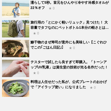
濡らして5秒。首元をひんやり冷やす冷感タオルが
22％オフ
★ 0
旅行用の「とにかく軽いリュック」見つけた！ 大
容量でタフなのにペットボトル1本分の軽さとは…
★ 0
鯵干物のまぜ寿司が意外にも美味しい【こぐれひ
でこの｢ごはん日記｣】
★ 0
テスターで試したら良すぎて即購入。「トーンア
ップUV乳液」は資生堂の技術が光る名作だった！
★ 0
料理は人任せだった私が、公式プレートのおかげ
で「アイラップ使い」になりました
★ 0