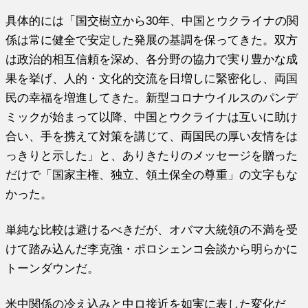
具体的には「国交樹立から30年、中国とウクライナの関
係は常に健全で安定した発展の基調を保ってきた。双方
は政治的相互信頼を深め、各分野の協力で実り豊かな成
果を挙げ、人的・文化的交流を日増しに緊密化し、両国
民の幸福を増進してきた。新型コロナウイルスのパンデ
ミックが始まって以降、中国とウクライナは互いに助け
合い、手を携えて対策を講じて、両国民の厚い友情をは
っきりと示した」と、ありきたりのメッセージを贈った
だけで「国家主権、独立、領土保全の尊重」の文字もな
かった。
単純な比較は避けるべきだが、オバマ大統領の不満を受
けて踏み込んだ李克強・ポロシェンコ会談から明らかに
トーンダウンだ。
米中関係の冷え込みと中ロ接近を如実に表した変化だ