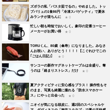
ズボラの私「パスタ茹でるの」やめました。トッ
プバリュの1食86円「冷凍スパゲッティ」で夏休
みランチが楽ちんに
★ 0
忙しい朝も時短でおいしく。象印の定番コーヒー
メーカーがお買い得
★ 0
TORUくん、80歳（傘寿）になりました。みなさ
んお祝い、ありがとう！！！！【こぐれひでこの
｢ごはん日記｣】
★ 0
サンコーの新作マグネットケーブルは全盛り。奪
うのは「絡まりストレス」だけ
★ 0
夏アクティビティに安心感をプラス！ 操作性もそ
のまま、写真も綺麗に撮れる「防水スマホケー
ス」にやっと出会った
★ 0
ニオイが気になる頭皮に、週2回のスペシャルケ
ア。ダヴィネスの「海塩スクラブ」で夏の不快感