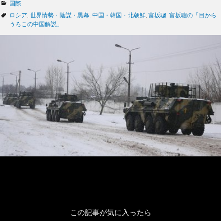
カ
国際
テ
タ
ロシア
,
世界情勢・陰謀・黒幕
,
中国・韓国・北朝鮮
,
富坂聰
,
富坂聰の「目から
ゴ
グ
うろこの中国解説」
リ
ー
この記事が気に入ったら