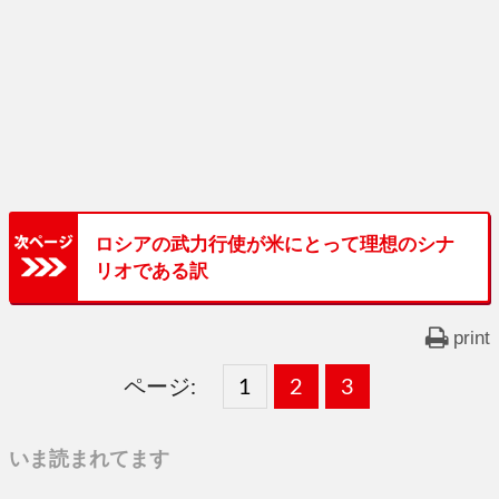
ロシアの武力行使が米にとって理想のシナ
リオである訳
print
ページ:
固
1
固
2
,
固
3
,
定
定
定
いま読まれてます
ペ
ペ
ペ