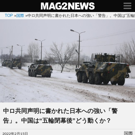
TOP
»
国際
»
中ロ共同声明に書かれた日本への強い「警告」。中国は“五輪
中ロ共同声明に書かれた日本への強い「警
告」。中国は“五輪閉幕後”どう動くか？
投
国際
2022年2月15日