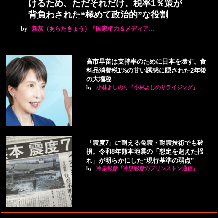
けるため、ただそれだけ。税率1％策が
背負わされた“極めて政治的”な役割
by
新恭（あらたきょう）『国家権力＆メディア…
高市早苗は支持率のために日本を壊す。食
料品消費税1%の甘い誘惑に隠された2年後
の大増税
by
小林よしのり『小林よしのりライジング』
「震度7」に耐える免震・耐震技術でも破
損。令和8年熊本地震の「想定を超えた揺
れ」が明らかにした“現行基準の弱点”
by
冷泉彰彦『冷泉彰彦のプリンストン通信』