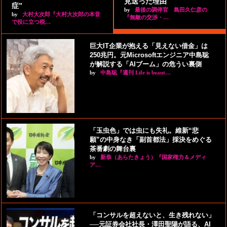
見送った理由
症”
by
最後の調停官 島田久仁彦の
by
大村大次郎『大村大次郎の本音
『無敵の交渉・…
で役に立つ税…
巨大IT企業が抱える「見えない借金」は
250兆円。元Microsoftエンジニア中島聡
が解説する「AIブーム」の危うい裏側
by
中島聡『週刊 Life is beaut…
「玉虫色」では虫にも失礼。維新“悲
願”の中身なき「副首都法」採決をめぐる
茶番劇の舞台裏
by
新恭（あらたきょう）『国家権力＆メディ
ア…
「コンサルを超えないと、生き残れない」
──元証券会社社長・澤田聖陽が語る、AI