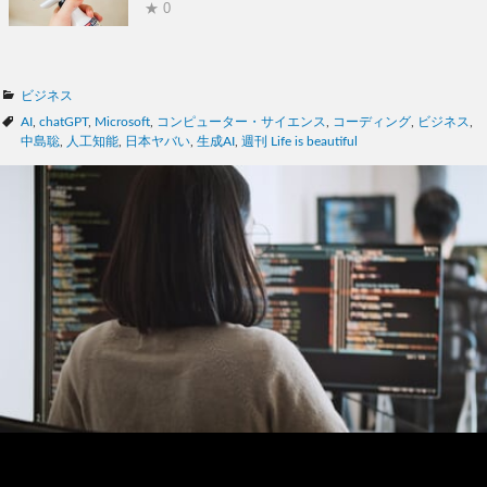
★ 0
カ
ビジネス
テ
タ
AI
,
chatGPT
,
Microsoft
,
コンピューター・サイエンス
,
コーディング
,
ビジネス
,
ゴ
グ
中島聡
,
人工知能
,
日本ヤバい
,
生成AI
,
週刊 Life is beautiful
リ
ー