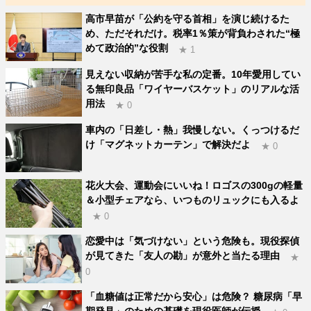
高市早苗が「公約を守る首相」を演じ続けるた
め、ただそれだけ。税率1％策が背負わされた“極
めて政治的”な役割
★ 1
見えない収納が苦手な私の定番。10年愛用してい
る無印良品「ワイヤーバスケット」のリアルな活
用法
★ 0
車内の「日差し・熱」我慢しない。くっつけるだ
け「マグネットカーテン」で解決だよ
★ 0
花火大会、運動会にいいね！ロゴスの300gの軽量
＆小型チェアなら、いつものリュックにも入るよ
★ 0
恋愛中は「気づけない」という危険も。現役探偵
が見てきた「友人の勘」が意外と当たる理由
★
0
「血糖値は正常だから安心」は危険？ 糖尿病「早
期発見」のための基礎を現役医師が伝授