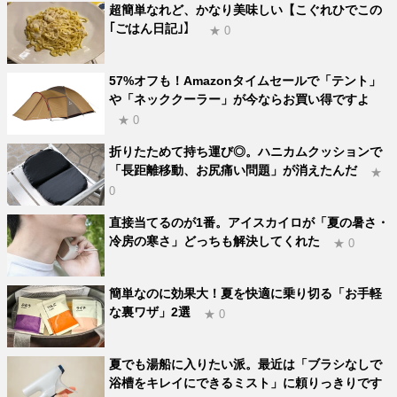
超簡単なれど、かなり美味しい【こぐれひでこの
｢ごはん日記｣】
★ 0
57%オフも！Amazonタイムセールで「テント」
や「ネッククーラー」が今ならお買い得ですよ
★ 0
折りたためて持ち運び◎。ハニカムクッションで
「長距離移動、お尻痛い問題」が消えたんだ
★
0
直接当てるのが1番。アイスカイロが「夏の暑さ・
冷房の寒さ」どっちも解決してくれた
★ 0
簡単なのに効果大！夏を快適に乗り切る「お手軽
な裏ワザ」2選
★ 0
夏でも湯船に入りたい派。最近は「ブラシなしで
浴槽をキレイにできるミスト」に頼りっきりです