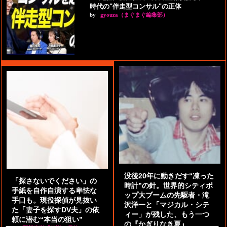
時代の"伴走型コンサル"の正体
by
gyouza（まぐまぐ編集部）
没後20年に動きだす“凍った
「探さないでください」の
時計”の針。世界的シティポ
手紙を自作自演する卑怯な
ップ大ブームの先駆者・滝
手口も。現役探偵が見抜い
沢洋一と「マジカル・シテ
た「妻子を探すDV夫」の依
ィー」が残した、もう一つ
頼に潜む“本当の狙い”
の『かぎりなき夏』