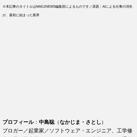
※本記事のタイトルはMAG2NEWS編集部によるものです／原題：AIによる仕事の消失
が、最初に始まった業界
プロフィール
：
中島聡
（
なかじま・さとし
）
ブロガー／起業家／ソフトウェア・エンジニア、工学修