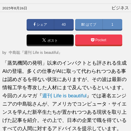
投
ビジネス
2025年8月26日
稿
日:
シェア
40
はてブ
1
Pocket
ポスト
by
中島聡『週刊 Life is beautiful』
「蒸気機関の発明」以来のインパクトとも評される生成
AIの登場。多くの仕事がAIに取って代わられつつある事
は認めざるを得ない状況にありますが、その波は最新の
情報工学を専攻した人材にまで及んでいるといいます。
今回のメルマガ『
週刊 Life is beautiful
』では著名エンジ
ニアの中島聡さんが、アメリカでコンピュータ・サイエ
ンスを学んだ新卒生たちが置かれつつある現状を取り上
げた記事を紹介。その上で、日本の企業で職を得ている
すべての人間に対するアドバイスを提示しています。