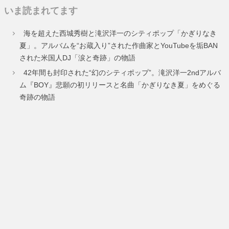
いま読まれてます
ペ
ペ
海を超えた西城秀樹と滝沢洋一のシティポップ「かぎりなき
ー
ー
夏」。アルバムを“お蔵入り”された作曲家とYouTubeを垢BAN
された米国人DJ「涙と奇跡」の物語
ジ
ジ
42年間も封印された“幻のシティポップ”。滝沢洋一2ndアルバ
ム『BOY』悲願の初リリースと名曲「かぎりなき夏」をめぐる
奇跡の物語