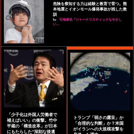
危険を察知する力は経験と教育で育つ。熊
本地震とイオンモール爆発事故が残した教
訓
by
引地達也『ジャーナリスティックなやさし
い…
「少子化は外国人労働者で
トランプ「弱さの露呈」か
補えばいい」の衝撃。竹中
「合理的な判断」か？米国
平蔵の「構造改革」が日本
がイランへの大規模攻撃を
にもたらした“深刻な後遺