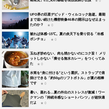
★ 0
UFO界の巨星デビッド・ウィルコック急逝。最期
まで追い続けた機密映像46本の開示はなぜ止まっ
たのか？
★ 0
被れば体感−15℃。夏の炎天下を乗り切る「冷感
ポンチョ」
★ 0
玉ねぎ炒めない、肉も焼かないのにコク旨！ メリ
ットしかない「痩せる無水カレー」をつくってみ
た
★ 0
水筒を“身に付ける”という選択。ストラップで肩
掛けできる「約50gのソフトボトル」が夏の相棒
です
★ 0
暑い、蒸れる…夏の外出のストレスが激減！ワー
クマンの「持続冷感なショートパンツ」が超快適
だよ
★ 0