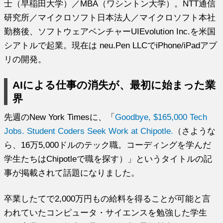
士（早稲田大学）／MBA（ワシントン大学）。NTT通信
研究所／マイクロソフト日本法人／マイクロソフト本社
勤務後、ソフトウェアベンチャーUIEvolution Inc.を米国
シアトルで起業。現在は neu.Pen LLCでiPhone/iPadアプ
リの開発。
AIによる仕事の消失が、最初に始まった業
界
先週のNew York Timesに、「
Goodbye, $165,000 Tech
Jobs. Student Coders Seek Work at Chipotle.
（さような
ら、16万5,000ドルのテック職。コーディングを学んだ
学生たちはChipotleで職を探す）」というタイトルの記
事が掲載されて話題になりました。
卒業したてで2,000万円もの給料を得ることが可能と言
われていたコンピュータ・サイエンスを勉強した学生