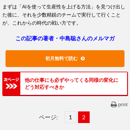
まずは「AIを使って生産性を上げる方法」を見つけ出し
た後に、それを少数精鋭のチームで実行して行くこと
が、これからの時代の戦い方です。
この記事の著者・中島聡さんのメルマガ
初月無料で読む
他の仕事にも必ずやってくる同様の変化に
どう対応すべきか
print
ページ:
固
1
固
2
,
定
定