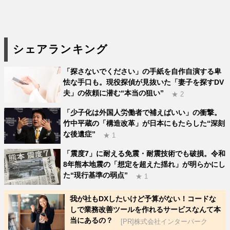
シェアランキング
「探さないでください」の手紙を自作自演する卑
怯な手口も。現役探偵が見抜いた「妻子を探すDV
夫」の依頼に潜む“本当の狙い”
★ 2
「少子化は外国人労働者で補えばいい」の衝撃。
竹中平蔵の「構造改革」が日本にもたらした“深刻
な後遺症”
★ 1
「震度7」に耐える免震・耐震技術でも破損。令和
8年熊本地震の「想定を超えた揺れ」が明らかにし
た“現行基準の弱点”
★ 1
我が社もDXしたいけど予算がない！コードな
しで業務改善ツールを作れるサービスなんて本
当にあるの？
[PR]株式会社インターパーク