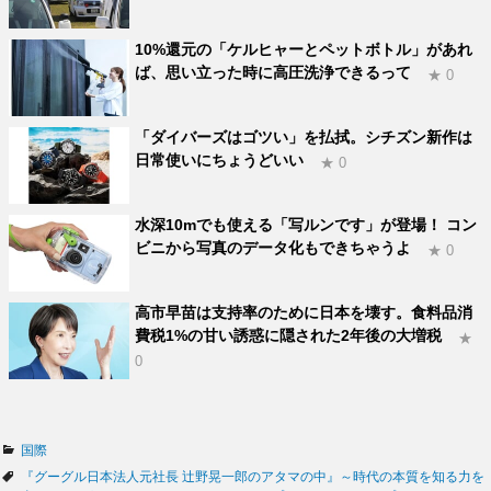
10%還元の「ケルヒャーとペットボトル」があれ
ば、思い立った時に高圧洗浄できるって
★ 0
「ダイバーズはゴツい」を払拭。シチズン新作は
日常使いにちょうどいい
★ 0
水深10mでも使える「写ルンです」が登場！ コン
ビニから写真のデータ化もできちゃうよ
★ 0
高市早苗は支持率のために日本を壊す。食料品消
費税1%の甘い誘惑に隠された2年後の大増税
★
0
カ
国際
テ
タ
『グーグル日本法人元社長 辻野晃一郎のアタマの中』～時代の本質を知る力を
ゴ