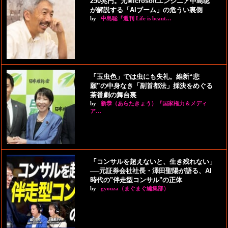
250兆円。元Microsoftエンジニア中島聡
が解説する「AIブーム」の危うい裏側
by
中島聡『週刊 Life is beaut…
「玉虫色」では虫にも失礼。維新“悲
願”の中身なき「副首都法」採決をめぐる
茶番劇の舞台裏
by
新恭（あらたきょう）『国家権力＆メディ
ア…
「コンサルを超えないと、生き残れない」
──元証券会社社長・澤田聖陽が語る、AI
時代の"伴走型コンサル"の正体
by
gyouza（まぐまぐ編集部）