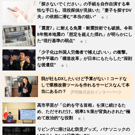
「探さないでください」の手紙を自作自演する卑
怯な手口も。現役探偵が見抜いた「妻子を探すDV
夫」の依頼に潜む“本当の狙い”
★ 2
「震度7」に耐える免震・耐震技術でも破損。令和
8年熊本地震の「想定を超えた揺れ」が明らかにし
た“現行基準の弱点”
★ 1
「少子化は外国人労働者で補えばいい」の衝撃。
竹中平蔵の「構造改革」が日本にもたらした“深刻
な後遺症”
★ 1
我が社もDXしたいけど予算がない！コードな
しで業務改善ツールを作れるサービスなんて本
当にあるの？
[PR]株式会社インターパーク
高市早苗が「公約を守る首相」を演じ続けるた
め、ただそれだけ。税率1％策が背負わされた“極
めて政治的”な役割
★ 1
リビングに溶け込む防災グッズ。パナソニックの