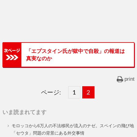
「エプスタイン氏が獄中で自殺」の報道は
真実なのか
print
ページ:
固
1
固
2
,
定
定
いま読まれてます
ペ
ペ
モロッコから6万人の不法移民が流入のナゼ。スペインの飛び地
ー
ー
「セウタ」問題の背景にある外交事情