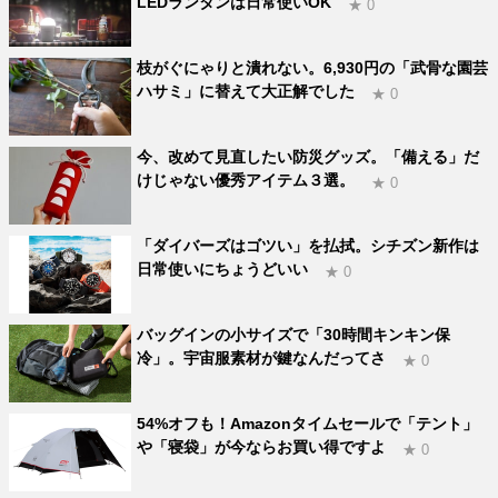
LEDランタンは日常使いOK
★ 0
枝がぐにゃりと潰れない。6,930円の「武骨な園芸
ハサミ」に替えて大正解でした
★ 0
今、改めて見直したい防災グッズ。「備える」だ
けじゃない優秀アイテム３選。
★ 0
「ダイバーズはゴツい」を払拭。シチズン新作は
日常使いにちょうどいい
★ 0
バッグインの小サイズで「30時間キンキン保
冷」。宇宙服素材が鍵なんだってさ
★ 0
54%オフも！Amazonタイムセールで「テント」
や「寝袋」が今ならお買い得ですよ
★ 0