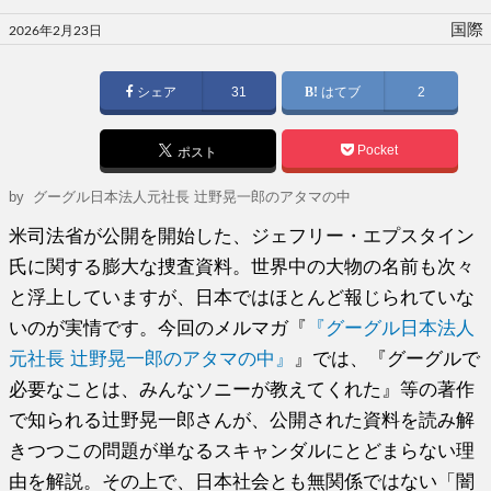
投
国際
2026年2月23日
稿
日:
シェア
31
はてブ
2
Pocket
ポスト
by
グーグル日本法人元社長 辻野晃一郎のアタマの中
米司法省が公開を開始した、ジェフリー・エプスタイン
氏に関する膨大な捜査資料。世界中の大物の名前も次々
と浮上していますが、日本ではほとんど報じられていな
いのが実情です。今回のメルマガ『
『グーグル日本法人
元社長 辻野晃一郎のアタマの中』
』では、『グーグルで
必要なことは、みんなソニーが教えてくれた』等の著作
で知られる辻野晃一郎さんが、公開された資料を読み解
きつつこの問題が単なるスキャンダルにとどまらない理
由を解説。その上で、日本社会とも無関係ではない「闇