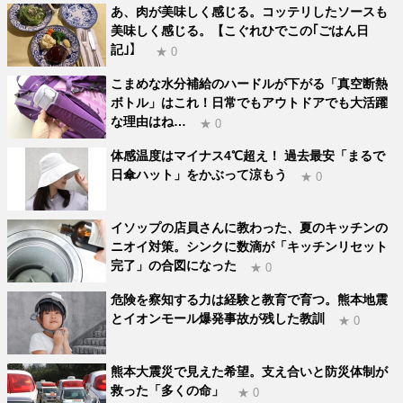
あ、肉が美味しく感じる。コッテリしたソースも
美味しく感じる。【こぐれひでこの｢ごはん日
記｣】
★ 0
こまめな水分補給のハードルが下がる「真空断熱
ボトル」はこれ！日常でもアウトドアでも大活躍
な理由はね…
★ 0
体感温度はマイナス4℃超え！ 過去最安「まるで
日傘ハット」をかぶって涼もう
★ 0
イソップの店員さんに教わった、夏のキッチンの
ニオイ対策。シンクに数滴が「キッチンリセット
完了」の合図になった
★ 0
危険を察知する力は経験と教育で育つ。熊本地震
とイオンモール爆発事故が残した教訓
★ 0
熊本大震災で見えた希望。支え合いと防災体制が
救った「多くの命」
★ 0