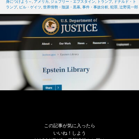
グ
身につけよう～
,
アメリカ
,
ジェフリー・エプスタイン
,
トランプ
,
ドナルド・ト
リ
ランプ
,
ビル・ゲイツ
,
世界情勢・陰謀・黒幕
,
事件・事故分析
,
犯罪
,
辻野晃一郎
ー
この記事が気に入ったら
いいね！しよう