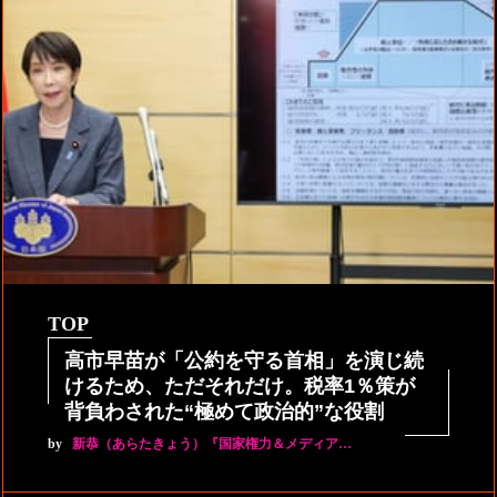
TOP
高市早苗が「公約を守る首相」を演じ続
けるため、ただそれだけ。税率1％策が
背負わされた“極めて政治的”な役割
by
新恭（あらたきょう）『国家権力＆メディア…