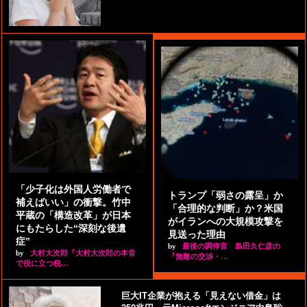
「少子化は外国人労働者で
トランプ「弱さの露呈」か
補えばいい」の衝撃。竹中
「合理的な判断」か？米国
平蔵の「構造改革」が日本
がイランへの大規模攻撃を
にもたらした“深刻な後遺
見送った理由
症”
by
最後の調停官 島田久仁彦の
by
大村大次郎『大村大次郎の本音
『無敵の交渉・…
で役に立つ税…
巨大IT企業が抱える「見えない借金」は