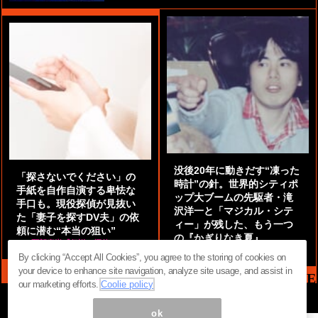
没後20年に動きだす“凍った
「探さないでください」の
時計”の針。世界的シティポ
手紙を自作自演する卑怯な
ップ大ブームの先駆者・滝
手口も。現役探偵が見抜い
沢洋一と「マジカル・シテ
た「妻子を探すDV夫」の依
ィー」が残した、もう一つ
頼に潜む“本当の狙い”
の『かぎりなき夏』
by
阿部泰尚『伝説の探偵』
by
都鳥 流星
By clicking “Accept All Cookies”, you agree to the storing of cookies on
your device to enhance site navigation, analyze site usage, and assist in
MAG2 NEWS HEADLINE
our marketing efforts.
Coolie policy
ok