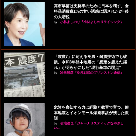
高市早苗は支持率のために日本を壊す。食
料品消費税1%の甘い誘惑に隠された2年後
の大増税
by
小林よしのり『小林よしのりライジング』
「震度7」に耐える免震・耐震技術でも破
損。令和8年熊本地震の「想定を超えた揺
れ」が明らかにした“現行基準の弱点”
by
冷泉彰彦『冷泉彰彦のプリンストン通信』
危険を察知する力は経験と教育で育つ。熊
本地震とイオンモール爆発事故が残した教
訓
by
引地達也『ジャーナリスティックなやさし
い…