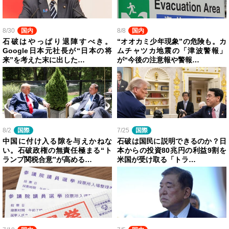
8/30
国内
8/8
国内
石破はやっぱり退陣すべき。
“オオカミ少年現象”の危険も。カ
Google日本元社長が“日本の将
ムチャツカ地震の「津波警報」
来”を考えた末に出した…
が“今後の注意報や警報…
8/2
国際
7/25
国際
中国に付け入る隙を与えかねな
石破は国民に説明できるのか？日
い。石破政権の無責任極まる“ト
本からの投資80兆円の利益9割を
ランプ関税合意”が高める…
米国が受け取る「トラ…