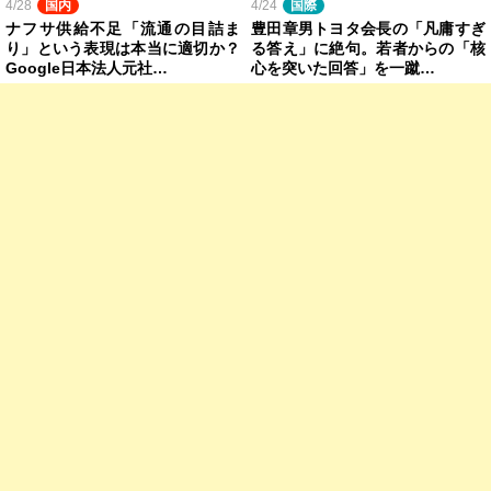
4/28
国内
4/24
国際
ナフサ供給不足「流通の目詰ま
豊田章男トヨタ会長の「凡庸すぎ
り」という表現は本当に適切か？
る答え」に絶句。若者からの「核
Google日本法人元社…
心を突いた回答」を一蹴…