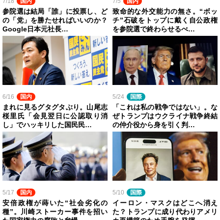
7/18
国内
7/5
国内
参院選は結局「誰」に投票し、ど
致命的な外交能力の無さ。“ボッ
の「党」を勝たせればいいのか？
チ”石破をトップに戴く自公政権
Google日本元社長…
を参院選で終わらせるべ…
6/16
国内
5/24
国際
まれに見るグタグタぶり。山尾志
「これは私の戦争ではない」。な
桜里氏「会見翌日に公認取り消
ぜトランプはウクライナ戦争終結
し」でハッキリした国民民…
の仲介役から身を引く判…
5/17
国内
5/10
国際
安倍政権が蒔いた“社会劣化の
イーロン・マスクはどこへ消え
種”。川崎ストーカー事件を招い
た？トランプに成り代わりアメリ