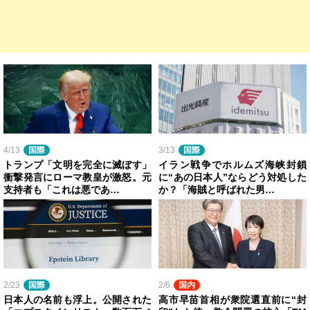
4/13
国際
3/13
国際
トランプ「文明を完全に滅ぼす」
イラン戦争でホルムズ海峡封鎖
衝撃発言にローマ教皇が激怒。元
に“あの日本人”ならどう対処した
支持者も「これは悪であ…
か？「海賊と呼ばれた男…
2/23
国際
2/6
国内
日本人の名前も浮上。公開された
高市早苗首相が衆院選直前に“封