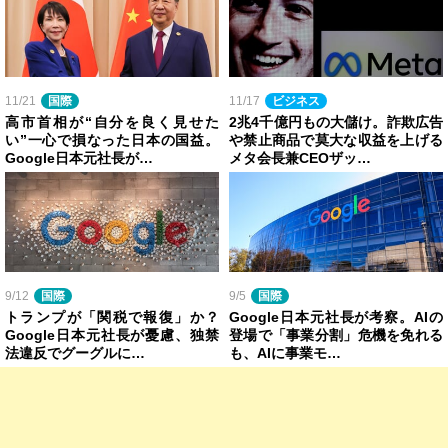
11/21
国際
11/17
ビジネス
高市首相が“自分を良く見せた
2兆4千億円もの大儲け。詐欺広告
い”一心で損なった日本の国益。
や禁止商品で莫大な収益を上げる
Google日本元社長が…
メタ会長兼CEOザッ…
9/12
国際
9/5
国際
トランプが「関税で報復」か？
Google日本元社長が考察。AIの
Google日本元社長が憂慮、独禁
登場で「事業分割」危機を免れる
法違反でグーグルに…
も、AIに事業モ…