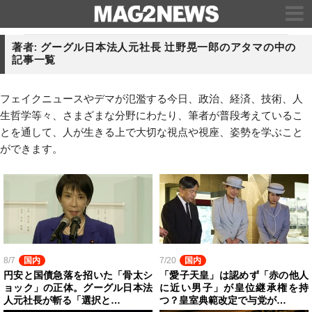
著者: グーグル日本法人元社長 辻野晃一郎のアタマの中の
記事一覧
フェイクニュースやデマが氾濫する今日、政治、経済、技術、人
生哲学等々、さまざまな分野にわたり、筆者が普段考えているこ
とを通して、人が生きる上で大切な視点や視座、姿勢を学ぶこと
ができます。
8/7
国内
7/20
国内
円安と国債急落を招いた「骨太シ
「愛子天皇」は認めず「赤の他人
ョック」の正体。グーグル日本法
に近い男子」が皇位継承権を持
人元社長が斬る「選択と…
つ？皇室典範改定で与党が…