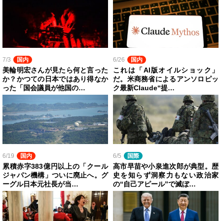
7/3
国内
6/26
国内
美輪明宏さんが見たら何と言った
これは「AI版オイルショック」
か？かつての日本ではあり得なか
だ。米商務省によるアンソロピッ
った「国会議員が他国の…
ク最新Claude“提…
6/19
国内
6/5
国際
累積赤字383億円以上の「クール
高市早苗や小泉進次郎が典型。歴
ジャパン機構」ついに廃止へ。グ
史を知らず洞察力もない政治家
ーグル日本元社長が当…
の“自己アピール”で滅ぼ…