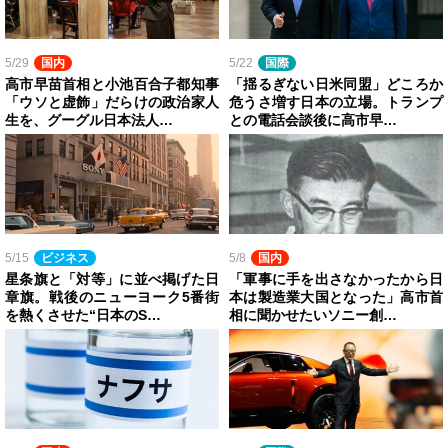
5/29
国内
5/22
国際
高市早苗首相と小池百合子都知事
「揺るぎない日米同盟」どころか
「ウソと虚飾」だらけの政治家人
危うさ増す日本の立場。トランプ
生を、グーグル日本法人…
との電話会談後に高市早…
5/15
ビジネス
5/8
国内
星条旗と「対等」に並べ掲げた日
「軍事に手を出さなかったから日
章旗。戦後のニューヨーク5番街
本は製造業大国となった」高市首
を熱くさせた“日本のS…
相に聞かせたいソニー創…