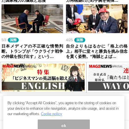
た国家権力の腐敗と怠慢
カ再構築のため手腕を発揮…
5/3
国際
4/25
国際
日本メディアの不正確な情勢判
自分よりもはるかに「格上の格
断。トランプが「ウクライナ戦争
上」相手に堂々と勝負を挑み信念
の仲裁を投げ出す」という…
を貫く姿勢。“海賊とよば…
By clicking “Accept All Cookies”, you agree to the storing of cookies on
your device to enhance site navigation, analyze site usage, and assist in
our marketing efforts.
Coolie policy
ok