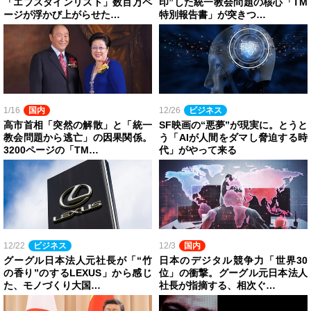
「エプスタインリスト」数百万ペ
印”した統一教会問題の核心「TM
ージが浮かび上がらせた…
特別報告書」が突きつ…
1/16
国内
12/26
ビジネス
高市首相「突然の解散」と「統一
SF映画の“悪夢”が現実に。とうと
教会問題から逃亡」の因果関係。
う「AIが人間をダマし脅迫する時
3200ページの「TM…
代」がやって来る
12/22
ビジネス
12/3
国内
グーグル日本法人元社長が「“竹
日本のデジタル競争力「世界30
の香り”のするLEXUS」から感じ
位」の衝撃。グーグル元日本法人
た、モノづくり大国…
社長が指摘する、相次ぐ…