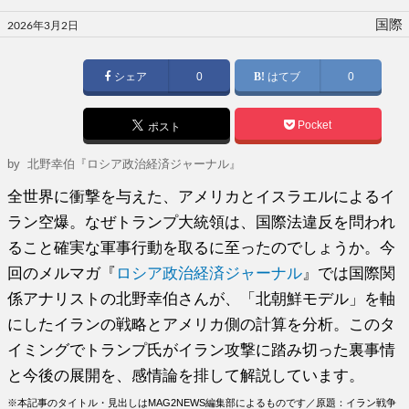
投
国際
2026年3月2日
稿
日:
シェア
0
はてブ
0
Pocket
ポスト
by
北野幸伯『ロシア政治経済ジャーナル』
全世界に衝撃を与えた、アメリカとイスラエルによるイ
ラン空爆。なぜトランプ大統領は、国際法違反を問われ
ること確実な軍事行動を取るに至ったのでしょうか。今
回のメルマガ『
ロシア政治経済ジャーナル
』では国際関
係アナリストの北野幸伯さんが、「北朝鮮モデル」を軸
にしたイランの戦略とアメリカ側の計算を分析。このタ
イミングでトランプ氏がイラン攻撃に踏み切った裏事情
と今後の展開を、感情論を排して解説しています。
※本記事のタイトル・見出しはMAG2NEWS編集部によるものです／原題：イラン戦争