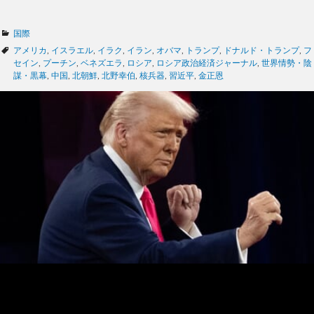
カ
国際
テ
タ
アメリカ
,
イスラエル
,
イラク
,
イラン
,
オバマ
,
トランプ
,
ドナルド・トランプ
,
フ
ゴ
グ
セイン
,
プーチン
,
ベネズエラ
,
ロシア
,
ロシア政治経済ジャーナル
,
世界情勢・陰
リ
謀・黒幕
,
中国
,
北朝鮮
,
北野幸伯
,
核兵器
,
習近平
,
金正恩
ー