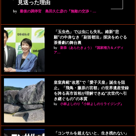
見送った理由
by
最後の調停官 島田久仁彦の『無敵の交渉・…
「玉虫色」では虫にも失礼。維新“悲
願”の中身なき「副首都法」採決をめぐる
茶番劇の舞台裏
by
新恭（あらたきょう）『国家権力＆メディ
ア…
皇室典範“改悪”で「愛子天皇」誕生を阻
止。「飛鳥・藤原の宮都」の世界遺産登録
を誇る高市首相が理解できぬ“次世代へ引
き継ぐもの”の本質
by
小林よしのり『小林よしのりライジング』
「コンサルを超えないと、生き残れない」