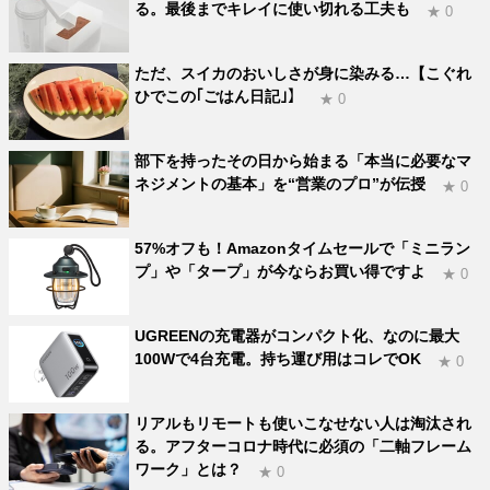
る。最後までキレイに使い切れる工夫も
★ 0
ただ、スイカのおいしさが身に染みる…【こぐれ
ひでこの｢ごはん日記｣】
★ 0
部下を持ったその日から始まる「本当に必要なマ
ネジメントの基本」を“営業のプロ”が伝授
★ 0
57%オフも！Amazonタイムセールで「ミニラン
プ」や「タープ」が今ならお買い得ですよ
★ 0
UGREENの充電器がコンパクト化、なのに最大
100Wで4台充電。持ち運び用はコレでOK
★ 0
リアルもリモートも使いこなせない人は淘汰され
る。アフターコロナ時代に必須の「二軸フレーム
ワーク」とは？
★ 0