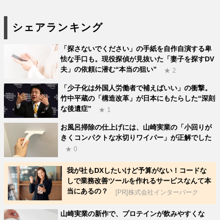
シェアランキング
「探さないでください」の手紙を自作自演する卑
怯な手口も。現役探偵が見抜いた「妻子を探すDV
夫」の依頼に潜む“本当の狙い”
★ 2
「少子化は外国人労働者で補えばいい」の衝撃。
竹中平蔵の「構造改革」が日本にもたらした“深刻
な後遺症”
★ 1
お風呂掃除の仕上げには、山崎実業の「小回りが
きくコンパクトな水切りワイパー」が正解でした
★ 0
我が社もDXしたいけど予算がない！コードな
しで業務改善ツールを作れるサービスなんて本
当にあるの？
[PR]株式会社インターパーク
山崎実業の新作で、プロテインが飲みやすくな