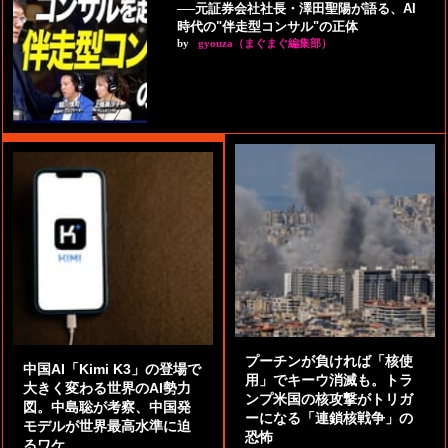
──元証券会社社長・澤田聖陽が語る、AI
時代の"伴走型コンサル"の正体
by
gyouza（まぐまぐ編集部）
プーチンが負ければ「核使
中国AI「Kimi K3」の登場で
用」でキーウ消滅も。トラ
大きく変わる世界のAI勢力
ンプ米国の核攻撃がトリガ
図。中島聡が考察、中国発
ーになる「連鎖核戦争」の
モデルが世界最高水準に迫
恐怖
るワケ