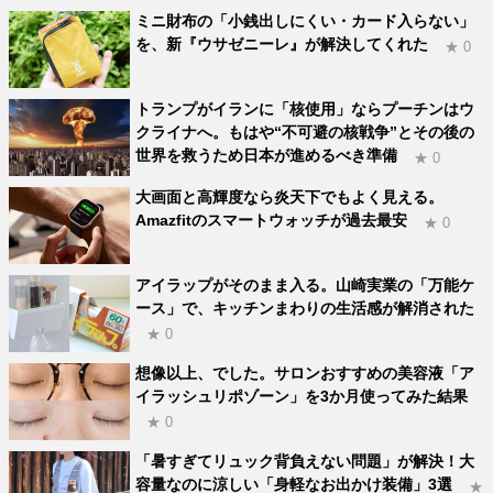
ミニ財布の「小銭出しにくい・カード入らない」
を、新『ウサゼニーレ』が解決してくれた
★ 0
トランプがイランに「核使用」ならプーチンはウ
クライナへ。もはや“不可避の核戦争”とその後の
世界を救うため日本が進めるべき準備
★ 0
大画面と高輝度なら炎天下でもよく見える。
Amazfitのスマートウォッチが過去最安
★ 0
アイラップがそのまま入る。山崎実業の「万能ケ
ース」で、キッチンまわりの生活感が解消された
★ 0
想像以上、でした。サロンおすすめの美容液「ア
イラッシュリポゾーン」を3か月使ってみた結果
★ 0
「暑すぎてリュック背負えない問題」が解決！大
容量なのに涼しい「身軽なお出かけ装備」3選
★