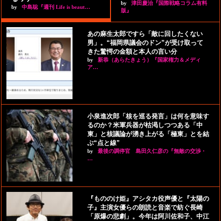
by
津田慶治『国際戦略コラム有料
by
中島聡『週刊 Life is beaut…
版』
あの麻生太郎ですら「敵に回したくない
男」。“福岡県議会のドン”が受け取って
きた驚愕の金額と本人の言い分
by
新恭（あらたきょう）『国家権力＆メディ
ア…
小泉進次郎「核を巡る発言」は何を意味す
るのか？米軍兵器が枯渇しつつある「中
東」と核議論が湧き上がる「極東」とを結
ぶ“点と線”
by
最後の調停官 島田久仁彦の『無敵の交渉・
…
『もののけ姫』アシタカ役声優と『太陽の
子』主演女優らの朗読と音楽で紡ぐ長崎
「原爆の悲劇」。今年は阿川佐和子、中江