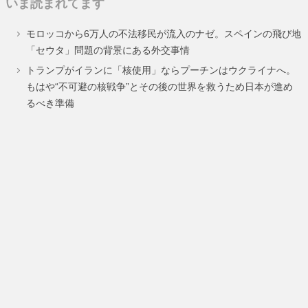
いま読まれてます
ペ
ペ
ペ
ペ
モロッコから6万人の不法移民が流入のナゼ。スペインの飛び地
ー
ー
ー
ー
「セウタ」問題の背景にある外交事情
ジ
ジ
ジ
ジ
トランプがイランに「核使用」ならプーチンはウクライナへ。
もはや“不可避の核戦争”とその後の世界を救うため日本が進め
るべき準備