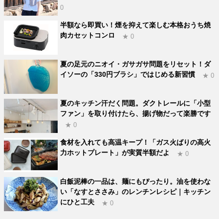
0
半額なら即買い！煙を抑えて楽しむ本格おうち焼
肉カセットコンロ
★ 0
夏の足元のニオイ・ガサガサ問題をリセット！ダ
イソーの「330円ブラシ」ではじめる新習慣
★ 0
夏のキッチン汗だく問題。ダクトレールに「小型
ファン」を取り付けたら、揚げ物だって楽勝です
★ 0
食材を入れても高温キープ！「ガス火ばりの高火
力ホットプレート」が実質半額だよ
★ 0
白飯泥棒の一品は、麺にもぴったり。油を使わな
い「なすとささみ」のレンチンレシピ｜キッチン
にひと工夫
★ 0