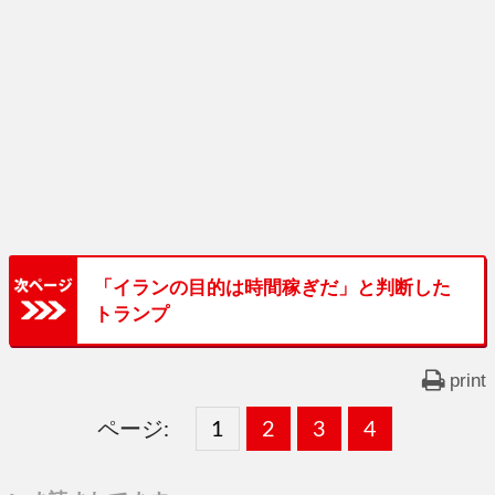
「イランの目的は時間稼ぎだ」と判断した
トランプ
print
ページ:
固
1
固
2
,
固
3
,
固
4
,
定
定
定
定