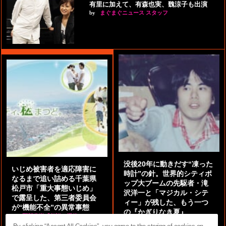
有里に加えて、有森也実、魏涼子も出演
by
まぐまぐニュース スタッフ
没後20年に動きだす“凍った
いじめ被害者を適応障害に
時計”の針。世界的シティポ
なるまで追い詰める千葉県
ップ大ブームの先駆者・滝
松戸市「重大事態いじめ」
沢洋一と「マジカル・シテ
で露呈した、第三者委員会
ィー」が残した、もう一つ
が“機能不全”の異常事態
の『かぎりなき夏』
by
阿部泰尚『伝説の探偵』
by
都鳥 流星