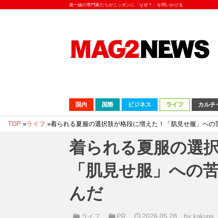
第一線の専門家たちがニッポンに「なぜ？」を問いかける
国内
国際
ビジネス
ライフ
カルチ
TOP
»
ライフ
»
着られる夏服の選択肢が格段に増えた！「肌見せ服」への
着られる夏服の選
「肌見せ服」への
んだ
2026.05.28
by
ライフ
PR
kakurei