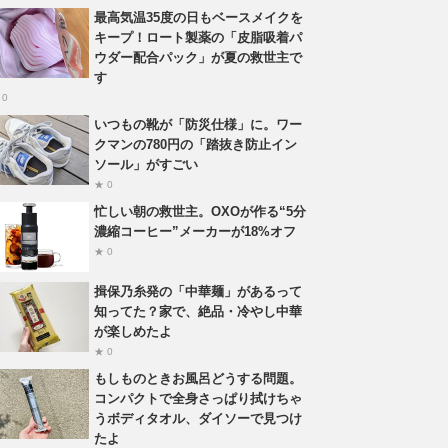
最高気温35度の日もベースメイクを
キープ！ロート製薬の「皮脂吸着パ
ウダー配合パック」が夏の救世主で
す
 0
いつもの靴が「防災仕様」に。ワー
クマンの780円の「踏抜き防止イン
ソール」がすごい
★ 0
忙しい朝の救世主。OXOが作る“5分
濃縮コーヒー”メーカーが18%オフ
★ 0
揖保乃糸発の「中華麺」があるって
知ってた？家で、絶品・冷やし中華
が楽しめたよ
★ 0
もしものときお風呂どうする問題。
コンパクトで全身さっぱり拭けちゃ
うボディタオル、ダイソーで見つけ
たよ