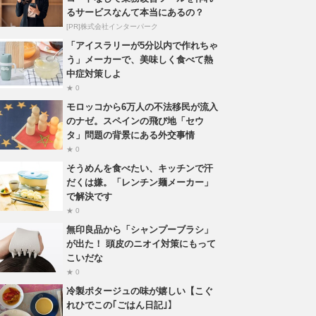
るサービスなんて本当にあるの？
[PR]株式会社インターパーク
「アイスラリーが5分以内で作れちゃ
う」メーカーで、美味しく食べて熱
中症対策しよ
★ 0
モロッコから6万人の不法移民が流入
のナゼ。スペインの飛び地「セウ
タ」問題の背景にある外交事情
★ 0
そうめんを食べたい、キッチンで汗
だくは嫌。「レンチン麺メーカー」
で解決です
★ 0
無印良品から「シャンプーブラシ」
が出た！ 頭皮のニオイ対策にもって
こいだな
★ 0
冷製ポタージュの味が嬉しい【こぐ
れひでこの｢ごはん日記｣】