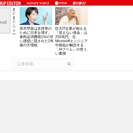
ま
ぐ
ま
ぐ
ニ
高市早苗は支持率の
巨大IT企業が抱える
ュ
ために日本を壊す。
「見えない借金」は
ー
食料品消費税1%の甘
250兆円。元
い誘惑に隠された2年
Microsoftエンジニア
後の大増税
中島聡が解説する
「AIブーム」の危う
い裏側