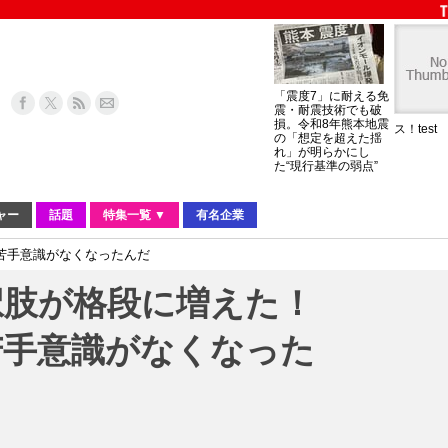
「震度7」に耐える免
震・耐震技術でも破
損。令和8年熊本地震
ス！test
の「想定を超えた揺
れ」が明らかにし
た“現行基準の弱点”
ャー
話題
特集一覧 ▼
有名企業
苦手意識がなくなったんだ
択肢が格段に増えた！
苦手意識がなくなった