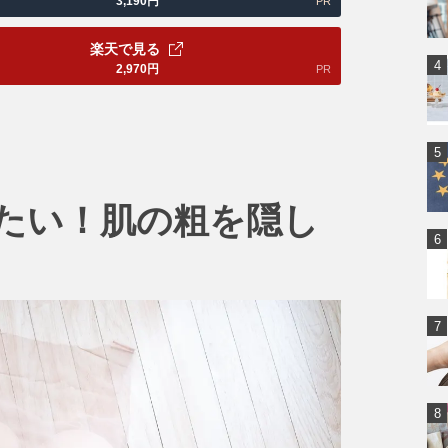
3,190
円
PR
楽天で見る
2,970
円
PR
たい！肌の粗を隠し