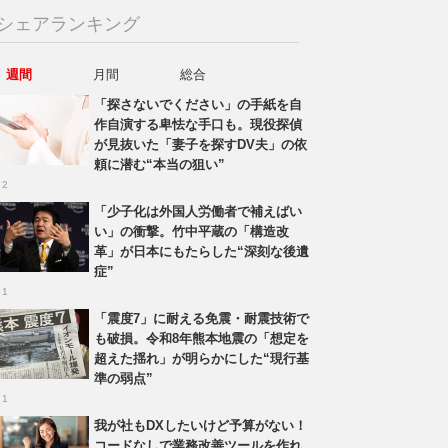
シェアランキング
週間
月間
総合
「探さないでください」の手紙を自
作自演する卑怯な手口も。現役探偵
が見抜いた「妻子を探すDV夫」の依
頼に潜む“本当の狙い”
 2
「少子化は外国人労働者で補えばい
い」の衝撃。竹中平蔵の「構造改
革」が日本にもたらした“深刻な後遺
症”
 1
「震度7」に耐える免震・耐震技術で
も破損。令和8年熊本地震の「想定を
超えた揺れ」が明らかにした“現行基
準の弱点”
 1
我が社もDXしたいけど予算がない！
コードなしで業務改善ツールを作れ