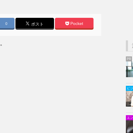
Pocket
0
ポスト
。
PR
ビ
エ