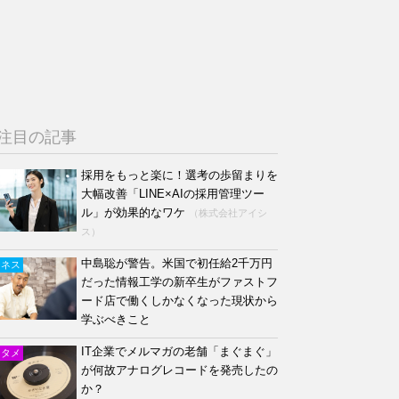
注目の記事
採用をもっと楽に！選考の歩留まりを
大幅改善「LINE×AIの採用管理ツー
ル」が効果的なワケ
（株式会社アイシ
ス）
中島聡が警告。米国で初任給2千万円
ジネス
だった情報工学の新卒生がファストフ
ード店で働くしかなくなった現状から
学ぶべきこと
IT企業でメルマガの老舗「まぐまぐ」
ンタメ
が何故アナログレコードを発売したの
か？