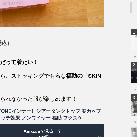
（税込）
★
だって着たい！
ら、ストッキングで有名な
福助の「SKIN
★
られなかった服が楽しめます！
N TONEインナー】シアータンクトップ 美カップ
タッチ効果 ノンワイヤー 福助 フクスケ
★
Amazonで見る