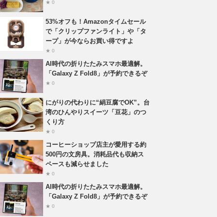
★ 0
53%オフも！Amazonタイムセール
で「クリップファンライト」や「タ
ープ」が今ならお買い得ですよ
★ 0
AI時代の折りたたみスマホ最適解。
「Galaxy Z Fold8」が予約できるぞ
★ 0
にがりの代わりに“絹豆腐でOK”。台
湾のひんやりスイーツ「豆花」のつ
くり方
★ 0
コーヒーショップ店主が愛用する約
500円の文房具。消耗品代も収納ス
ペースも減らせました
★ 0
AI時代の折りたたみスマホ最適解。
「Galaxy Z Fold8」が予約できるぞ
★ 0