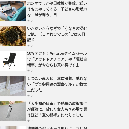
ホンマでっか池田教授が警鐘。近い
うちにやってくる、子どもの思考力
を「AIが奪う」日
★ 0
いただいたうなぎで「うなぎの混ぜ
ご飯」【こぐれひでこの｢ごはん日
記｣】
★ 0
50%オフも！Amazonタイムセール
で「アウトドアチェア」や「電動自
転車」が今ならお買い得ですよ
★ 0
しつこい黒カビ、遂に決着。垂れな
い「プロ御用達の漂白ゲル」が救世
主だった
★ 0
「人生初の日傘」で酷暑の箱根旅行
が優雅に。貸した友人もその場で買
うほど「夏の相棒」になりました
★ 0
洗濯機の排水ホース周りにホコリが