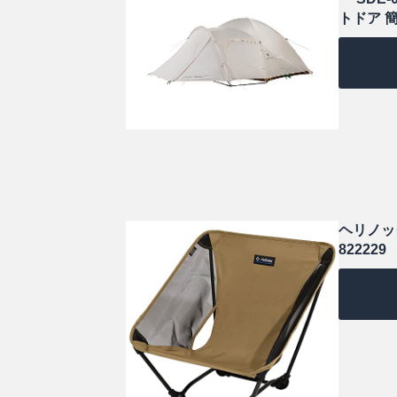
トドア 
ヘリノック
822229