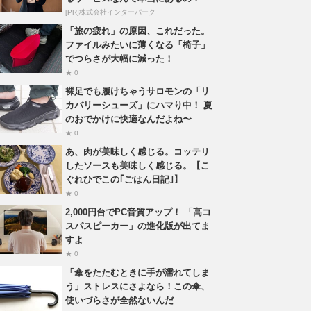
[PR]株式会社インターパーク
「旅の疲れ」の原因、これだった。
ファイルみたいに薄くなる「椅子」
でつらさが大幅に減った！
★ 0
裸足でも履けちゃうサロモンの「リ
カバリーシューズ」にハマり中！ 夏
のおでかけに快適なんだよね〜
★ 0
あ、肉が美味しく感じる。コッテリ
したソースも美味しく感じる。【こ
ぐれひでこの｢ごはん日記｣】
★ 0
2,000円台でPC音質アップ！ 「高コ
スパスピーカー」の進化版が出てま
すよ
★ 0
「傘をたたむときに手が濡れてしま
う」ストレスにさよなら！この傘、
使いづらさが全然ないんだ