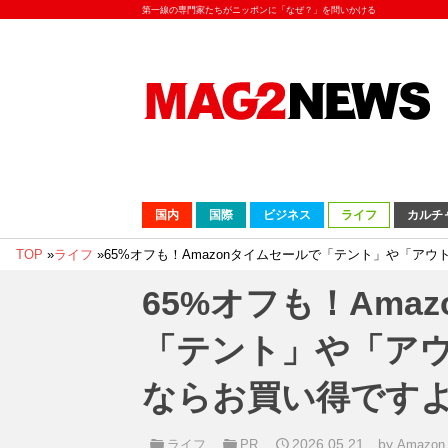
第一線の専門家たちがニッポンに「なぜ？」を問いかける
国内
国際
ビジネス
ライフ
カルチ
TOP
»
ライフ
»
65%オフも！Amazonタイムセールで「テント」や「ア
65%オフも！Ama
「テント」や「ア
ならお買い得です
2026.05.21
by
ライフ
PR
Amazon