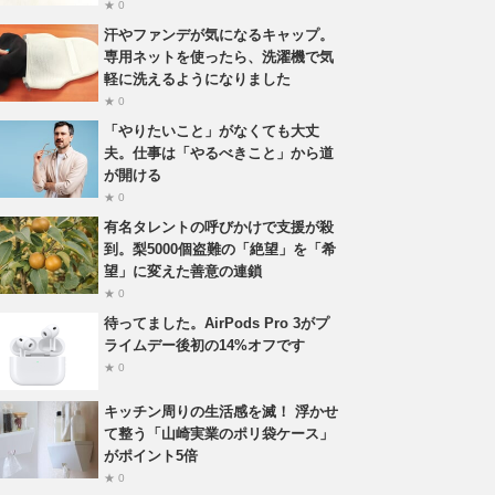
★ 0
汗やファンデが気になるキャップ。
専用ネットを使ったら、洗濯機で気
軽に洗えるようになりました
★ 0
「やりたいこと」がなくても大丈
夫。仕事は「やるべきこと」から道
が開ける
★ 0
有名タレントの呼びかけで支援が殺
到。梨5000個盗難の「絶望」を「希
望」に変えた善意の連鎖
★ 0
待ってました。AirPods Pro 3がプ
ライムデー後初の14%オフです
★ 0
キッチン周りの生活感を滅！ 浮かせ
て整う「山崎実業のポリ袋ケース」
がポイント5倍
★ 0