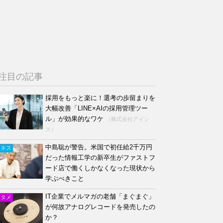
注目の記事
採用をもっと楽に！選考の歩留まりを
大幅改善「LINE×AIの採用管理ツー
ル」が効果的なワケ
（株式会社アイシ
ス）
中島聡が警告。米国で初任給2千万円
ジネス
だった情報工学の新卒生がファストフ
ード店で働くしかなくなった現状から
学ぶべきこと
IT企業でメルマガの老舗「まぐまぐ」
ンタメ
が何故アナログレコードを発売したの
か？