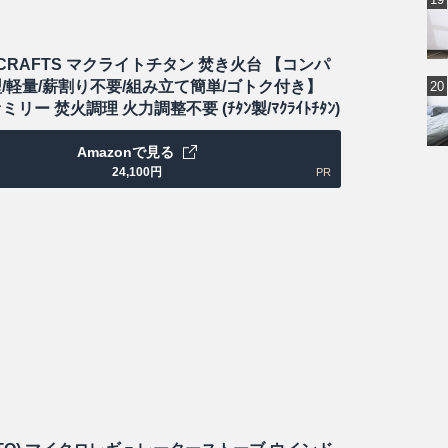
 CRAFTS マクライトチタン 焚き火台 【コンパ
型/軽量/薪割り不要/組み立て簡単/ゴトク付き】
ミリー 焚火調理 火力調整不要 (ﾁﾀﾝ製/ﾏｸﾗｲﾄﾁﾀﾝ)
Amazonで見る
24,100
円
PR