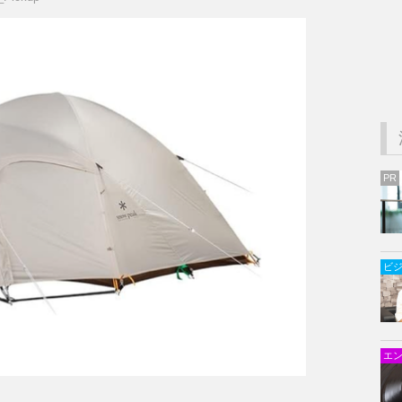
PR
ビ
エ