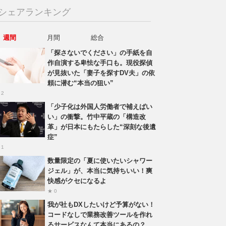
シェアランキング
週間
月間
総合
「探さないでください」の手紙を自
作自演する卑怯な手口も。現役探偵
が見抜いた「妻子を探すDV夫」の依
頼に潜む“本当の狙い”
 2
「少子化は外国人労働者で補えばい
い」の衝撃。竹中平蔵の「構造改
革」が日本にもたらした“深刻な後遺
症”
 1
数量限定の「夏に使いたいシャワー
ジェル」が、本当に気持ちいい！爽
快感がクセになるよ
★ 0
我が社もDXしたいけど予算がない！
コードなしで業務改善ツールを作れ
るサービスなんて本当にあるの？