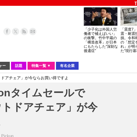
「少子化は外国人労
「震度7
働者で補えばいい」
震・耐震
の衝撃。竹中平蔵の
損。令和
「構造改革」が日本
の「想定
にもたらした“深刻な
れ」が明
後遺症”
た“現行基
ャー
話題
特集一覧 ▼
有名企業
ウトドアチェア」が今ならお買い得ですよ
zonタイムセールで
ウトドアチェア」が今
よ
_Pickup