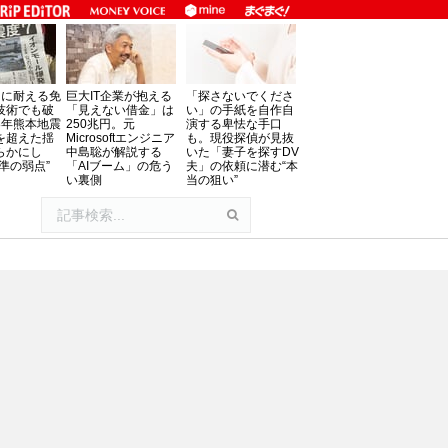
」に耐える免
巨大IT企業が抱える
「探さないでくださ
技術でも破
「見えない借金」は
い」の手紙を自作自
8年熊本地震
250兆円。元
演する卑怯な手口
を超えた揺
Microsoftエンジニア
も。現役探偵が見抜
らかにし
中島聡が解説する
いた「妻子を探すDV
準の弱点”
「AIブーム」の危う
夫」の依頼に潜む“本
い裏側
当の狙い”