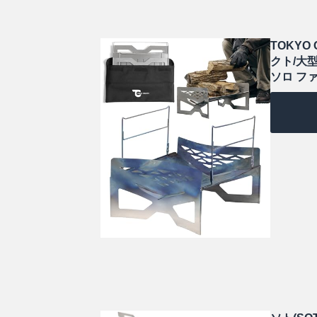
TOKYO
クト/大
ソロ ファ