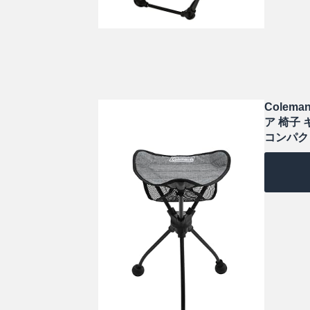
Colem
ア 椅子
コンパク