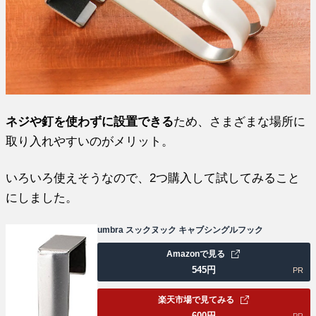
ネジや釘を使わずに設置できる
ため、さまざまな場所に
取り入れやすいのがメリット。
いろいろ使えそうなので、2つ購入して試してみること
にしました。
umbra スックヌック キャブシングルフック
Amazonで見る
545
円
PR
楽天市場で見てみる
600
円
PR