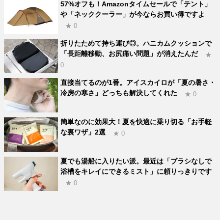
57%オフも！Amazonタイムセールで「テント」
や「ネッククーラー」が今ならお買い得ですよ
★ 0
折りたためて持ち運び◎。ハニカムクッションで
「長距離移動、お尻痛い問題」が消えたんだ
★
0
直接当てるのが1番。アイスカイロが「夏の暑さ・
冷房の寒さ」どっちも解決してくれた
★ 0
簡単なのに効果大！夏を快適に乗り切る「お手軽
な裏ワザ」2選
★ 0
夏でも湯船に入りたい派。最近は「ブラシなしで
浴槽をキレイにできるミスト」に頼りっきりです
★ 0