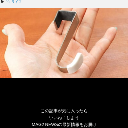
カ
PR
,
ライフ
テ
ゴ
リ
ー
この記事が気に入ったら
いいね！しよう
MAG2 NEWSの最新情報をお届け