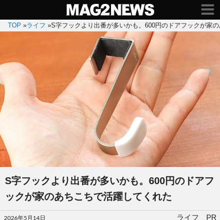
TOP
»
ライフ
»
S字フックより出番が多いかも。600円のドアフックが家
S字フックより出番が多いかも。600円のドアフ
ックが家のあちこちで活躍してくれた
投
ライフ PR
2026年5月14日