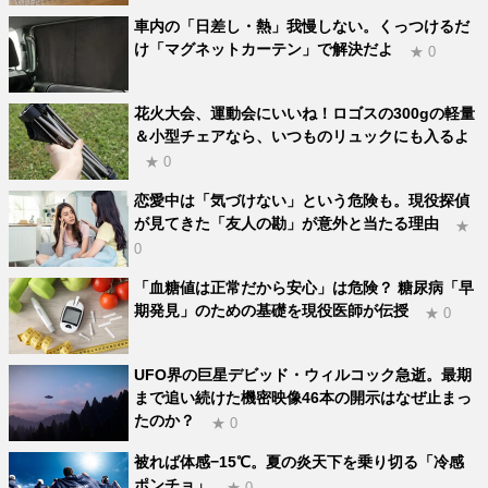
車内の「日差し・熱」我慢しない。くっつけるだ
け「マグネットカーテン」で解決だよ
★ 0
花火大会、運動会にいいね！ロゴスの300gの軽量
＆小型チェアなら、いつものリュックにも入るよ
★ 0
恋愛中は「気づけない」という危険も。現役探偵
が見てきた「友人の勘」が意外と当たる理由
★
0
「血糖値は正常だから安心」は危険？ 糖尿病「早
期発見」のための基礎を現役医師が伝授
★ 0
UFO界の巨星デビッド・ウィルコック急逝。最期
まで追い続けた機密映像46本の開示はなぜ止まっ
たのか？
★ 0
被れば体感−15℃。夏の炎天下を乗り切る「冷感
ポンチョ」
★ 0