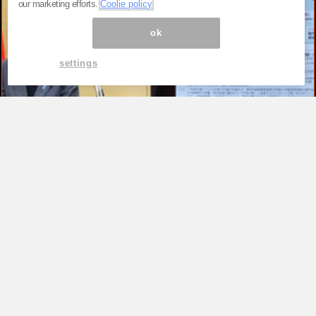
our marketing efforts.
Coolie policy
ok
settings
TOP
高市早苗が「公約を守る首相」を演じ続
けるため、ただそれだけ。税率1％策が
背負わされた“極めて政治的”な役割
by
新恭（あらたきょう）『国家権力＆メディア…