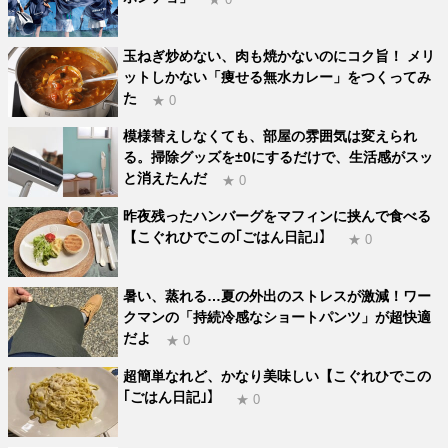
玉ねぎ炒めない、肉も焼かないのにコク旨！ メリ
ットしかない「痩せる無水カレー」をつくってみ
た
★ 0
模様替えしなくても、部屋の雰囲気は変えられ
る。掃除グッズを±0にするだけで、生活感がスッ
と消えたんだ
★ 0
昨夜残ったハンバーグをマフィンに挟んで食べる
【こぐれひでこの｢ごはん日記｣】
★ 0
暑い、蒸れる…夏の外出のストレスが激減！ワー
クマンの「持続冷感なショートパンツ」が超快適
だよ
★ 0
超簡単なれど、かなり美味しい【こぐれひでこの
｢ごはん日記｣】
★ 0