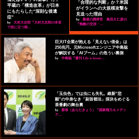
「合理的な判断」か？米国
平蔵の「構造改革」が日本
がイランへの大規模攻撃を
にもたらした“深刻な後遺
見送った理由
症”
by
最後の調停官 島田久仁彦の
by
大村大次郎『大村大次郎の本音
『無敵の交渉・…
で役に立つ税…
巨大IT企業が抱える「見えない借金」は
250兆円。元Microsoftエンジニア中島聡
が解説する「AIブーム」の危うい裏側
by
中島聡『週刊 Life is beaut…
「玉虫色」では虫にも失礼。維新“悲
願”の中身なき「副首都法」採決をめぐる
茶番劇の舞台裏
by
新恭（あらたきょう）『国家権力＆メディ
ア…