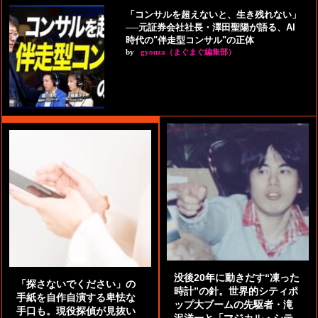
「コンサルを超えないと、生き残れない」
──元証券会社社長・澤田聖陽が語る、AI
時代の"伴走型コンサル"の正体
by
gyouza（まぐまぐ編集部）
没後20年に動きだす“凍った
「探さないでください」の
時計”の針。世界的シティポ
手紙を自作自演する卑怯な
ップ大ブームの先駆者・滝
手口も。現役探偵が見抜い
沢洋一と「マジカル・シテ