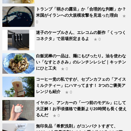
トランプ「弱さの露呈」か「合理的な判断」か？
米国がイランへの大規模攻撃を見送った理由
★
0
迷子のケーブルさん、エレコムの新作「くっつく
コネクタ」で居場所定まるよ
★ 0
白飯泥棒の一品は、麺にもぴったり。油を使わな
い「なすとささみ」のレンチンレシピ｜キッチン
にひと工夫
★ 0
コーヒー党の私ですが、セブンカフェの「アイス
ミルクティー」にハマってます！ 3つのご褒美ア
レンジも紹介
★ 0
イヤホン、アンカーの「一つ前のモデル」にして
大正解！お手頃価格で最新より20時間も長く使え
るんだ
★ 0
無印良品「希釈洗剤」がコンパクトすぎて、