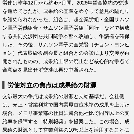
労使は昨年12月から約4か月間、2026年賃金協約の交渉
を進めてきたが、成果給の基準をめぐって意見の隔たり
を縮められなかった。組合は、超企業労組・全国サムソ
ン電子労働組合・サムソン電子労組「同行」などで構成
する共同交渉団を共同闘争本部へ改編し、争議権を確保
した。その後、サムソン電子の全栄賢（チョン・ヨンヒ
ョン）代表取締役副会長と組合との会談により交渉が再
開されたものの、成果給上限の廃止など核心的な争点で
合意点を見出せず交渉は再び中断された。
労使対立の焦点は成果給の財源
交渉最大の争点は成果給の財源と支給基準だ。会社側
は、売上・営業利益で国内業界首位水準の成果を上げた
場合、メモリ事業部の社員に競合他社比で同等以上の支
給率を保障する「特別報奨」を提案した。この場合、成
果給の財源として営業利益の10%以上を活用することに