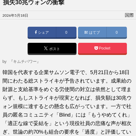
損失30兆ウォンの衝撃
投
国際
2026年5月18日
稿
日:
シェア
0
はてブ
0
Pocket
ポスト
by
『キムチパワー』
韓国を代表する企業サムソン電子で、5月21日から18日
間にわたる総ストライキが予告されています。成果給の
財源と支給基準をめぐる労使間の対立は依然として埋ま
らず、もしストライキが現実となれば、損失額は30兆ウ
ォン規模に達するとの懸念も広がっています。一方で社
員の匿名コミュニティ「Blind」には「もうやめてくれ」
「適正な線で妥結を」という現役社員の悲痛な声が相次
ぎ、世論の約70%も組合の要求を「過度」と評価してい