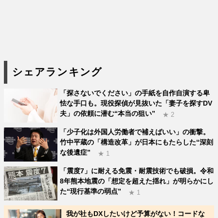
シェアランキング
「探さないでください」の手紙を自作自演する卑
怯な手口も。現役探偵が見抜いた「妻子を探すDV
夫」の依頼に潜む“本当の狙い”
★ 2
「少子化は外国人労働者で補えばいい」の衝撃。
竹中平蔵の「構造改革」が日本にもたらした“深刻
な後遺症”
★ 1
「震度7」に耐える免震・耐震技術でも破損。令和
8年熊本地震の「想定を超えた揺れ」が明らかにし
た“現行基準の弱点”
★ 1
我が社もDXしたいけど予算がない！コードな