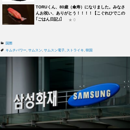
TORUくん、80歳（傘寿）になりました。みなさ
んお祝い、ありがとう！！！！【こぐれひでこの
｢ごはん日記｣】
★ 0
カ
国際
テ
タ
キムチパワー
,
サムスン
,
サムスン電子
,
ストライキ
,
韓国
ゴ
グ
リ
ー