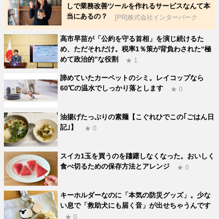
しで業務改善ツールを作れるサービスなんて本
当にあるの？
[PR]株式会社インターパーク
高市早苗が「公約を守る首相」を演じ続けるた
め、ただそれだけ。税率1％策が背負わされた“極
めて政治的”な役割
★ 1
諦めていたカーペットのシミ。レイコップなら
60℃の温水でしっかり落とします
★ 0
油揚げたっぷりの素麺【こぐれひでこの｢ごはん日
記｣】
★ 0
スイカ1玉を買うのを躊躇しなくなった。おいしく
食べ切るための保存方法とアレンジ
★ 0
キーホルダーなのに「本気の防災グッズ」。少な
い息で「救助犬にも届く音」が出せちゃうんです
★ 0