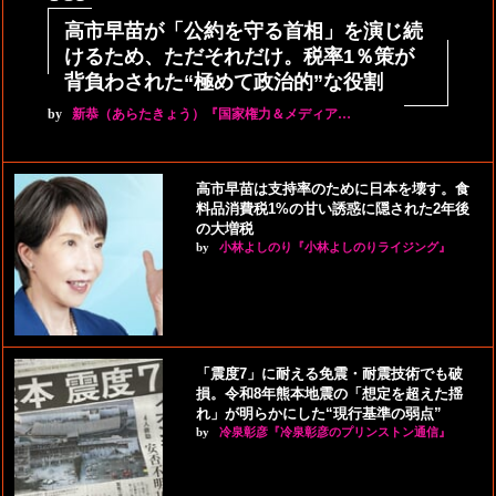
高市早苗が「公約を守る首相」を演じ続
けるため、ただそれだけ。税率1％策が
背負わされた“極めて政治的”な役割
by
新恭（あらたきょう）『国家権力＆メディア…
高市早苗は支持率のために日本を壊す。食
料品消費税1%の甘い誘惑に隠された2年後
の大増税
by
小林よしのり『小林よしのりライジング』
「震度7」に耐える免震・耐震技術でも破
損。令和8年熊本地震の「想定を超えた揺
れ」が明らかにした“現行基準の弱点”
by
冷泉彰彦『冷泉彰彦のプリンストン通信』