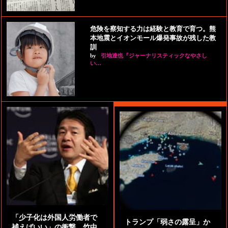
危険を察知する力は経験と教育で育つ。熊
本地震とイオンモール爆発事故が残した教
訓
by
引地達也『ジャーナリスティックなやさし
い…
「少子化は外国人労働者で
トランプ「弱さの露呈」か
補えばいい」の衝撃。竹中