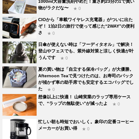
1000ml大容量洗剤やめた！重さ約23分の1で買い
物がラクだな〜
★ 0
CIOから「車載ワイヤレス充電器」がついに出た
ぞ！ 1泊2日の旅行で使って感じた“2WAY”の便利
さ
★ 0
日傘が使えない時は「フーディタオル」で解決！
登山やフェスでも、紫外線対策と涼しく快適が叶
うんです
★ 0
夏の買い物は「自立する保冷バッグ」が大優勝。
Afternoon Teaで見つけたのは、お寿司のパック
が傾かず車の助手席でも安定するエコバッグでし
た
★ 0
想像以上に快適！ 山崎実業のラップ専用ケース
で、“ラップの無駄使い”が減ったよ
★ 0
忙しい朝も時短でおいしく。象印の定番コーヒー
メーカーがお買い得
★ 0