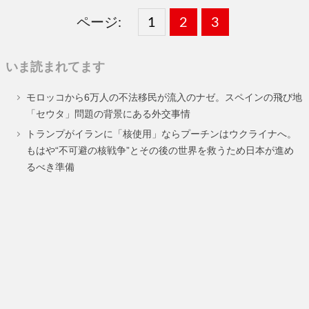
ページ:
固
1
固
2
,
固
3
,
定
定
定
いま読まれてます
ペ
ペ
ペ
モロッコから6万人の不法移民が流入のナゼ。スペインの飛び地
ー
ー
ー
「セウタ」問題の背景にある外交事情
ジ
ジ
ジ
トランプがイランに「核使用」ならプーチンはウクライナへ。
もはや“不可避の核戦争”とその後の世界を救うため日本が進め
るべき準備