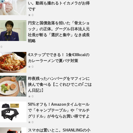
い。動画も撮れるトイカメラがお得
です
★ 0
円安と国債急落を招いた「骨太ショ
ック」の正体。グーグル日本法人元
社長が斬る「選択と集中」なき成長
戦略
 0
4ステップでできる！ 1食438kcalの
カレーラーメンで夏バテ対策
★ 0
昨夜残ったハンバーグをマフィンに
挟んで食べる【こぐれひでこの｢ごは
ん日記｣】
★ 0
50%オフも！Amazonタイムセール
で「キャンプテーブル」や「マルチ
グリドル」が今ならお買い得ですよ
★ 0
スマホは置いとこ。SHANLINGの小