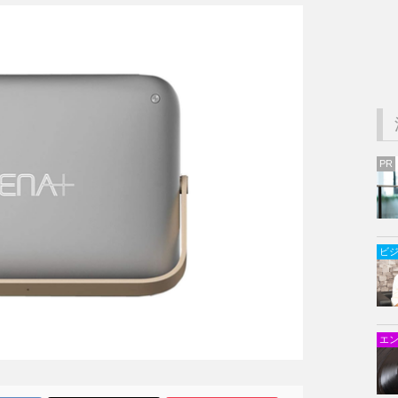
PR
ビ
エ