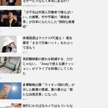
るサービスなんて本当にあるの？
[PR]株式会社インターパーク
「少子化は外国人労働者で補えばい
い」の衝撃。竹中平蔵の「構造改
革」が日本にもたらした“深刻な後遺
症”
 1
体感温度はマイナス4℃超え！ 過去
最安「まるで日傘ハット」をかぶっ
て涼もう
★ 0
長距離移動の疲れを軽減する、だけ
じゃない。「2wayで使える腰クッシ
ョン」がドライブを快適にしてくれ
た
 0
多摩動物公園「ライオン3頭の死」が
示した酷暑の脅威。夏の暑さは「新
たな自然災害」になった
★ 0
旅行にかさばるカメラはもういらな