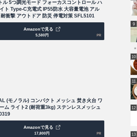
ートル 5つ調光モード フォーカスコントロール ハ
ト Type-C充電式 IP55防水 大容量電池 アル
耐衝撃 アウトドア 防災 停電対策 SFL5101
Amazonで見る
5,580
円
PR
★
AL (モノラル) コンパクト メッシュ 焚き火台 ワ
ム ライト2 (耐荷重3kg) ステンレスメッシュ
0319
Amazonで見る
17,800
円
PR