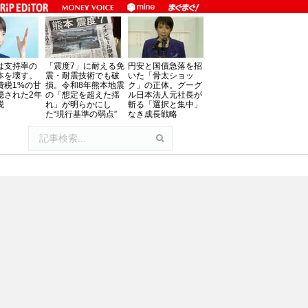
は支持率の
「震度7」に耐える免
円安と国債急落を招
本を壊す。
震・耐震技術でも破
いた「骨太ショッ
費税1%の甘
損。令和8年熊本地震
ク」の正体。グーグ
隠された2年
の「想定を超えた揺
ル日本法人元社長が
税
れ」が明らかにし
斬る「選択と集中」
た“現行基準の弱点”
なき成長戦略