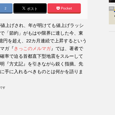
Pocket
2
ポスト
PR
が値上げされ、年が明けても値上げラッシ
で「節約」がもはや限界に達した今、東
億円を超え、22カ月連続で上昇するという
マガ『
きっこのメルマガ
』では、著者で
の確率で迫る首都直下型地震をスルーして
明『方丈記』を引きながら鋭く指摘。先
に手に入れるべきものとは何かを語りま
のです