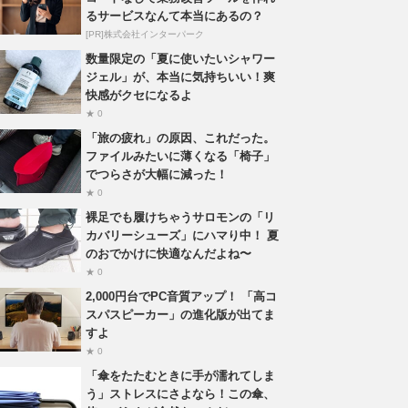
るサービスなんて本当にあるの？
[PR]株式会社インターパーク
数量限定の「夏に使いたいシャワー
ジェル」が、本当に気持ちいい！爽
快感がクセになるよ
★ 0
「旅の疲れ」の原因、これだった。
ファイルみたいに薄くなる「椅子」
でつらさが大幅に減った！
★ 0
裸足でも履けちゃうサロモンの「リ
カバリーシューズ」にハマり中！ 夏
のおでかけに快適なんだよね〜
★ 0
2,000円台でPC音質アップ！ 「高コ
スパスピーカー」の進化版が出てま
すよ
★ 0
「傘をたたむときに手が濡れてしま
う」ストレスにさよなら！この傘、