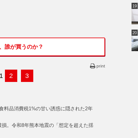
ン、誰が買うのか？
print
1
2
3
食料品消費税1%の甘い誘惑に隠された2年
破損。令和8年熊本地震の「想定を超えた揺