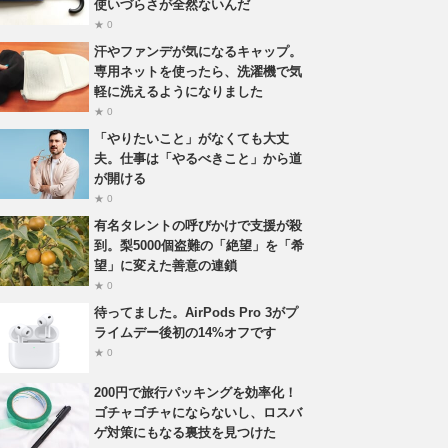
使いづらさが全然ないんだ
★ 0
汗やファンデが気になるキャップ。
専用ネットを使ったら、洗濯機で気
軽に洗えるようになりました
★ 0
「やりたいこと」がなくても大丈
夫。仕事は「やるべきこと」から道
が開ける
★ 0
有名タレントの呼びかけで支援が殺
到。梨5000個盗難の「絶望」を「希
望」に変えた善意の連鎖
★ 0
待ってました。AirPods Pro 3がプ
ライムデー後初の14%オフです
★ 0
200円で旅行パッキングを効率化！
ゴチャゴチャにならないし、ロスバ
ゲ対策にもなる裏技を見つけた