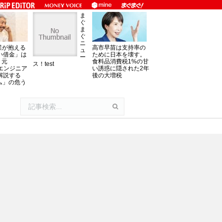
ま
ぐ
ま
ぐ
ニ
業が抱える
高市早苗は支持率の
ュ
い借金」は
ために日本を壊す。
ー
。元
食料品消費税1%の甘
ス！test
oftエンジニア
い誘惑に隠された2年
解説する
後の大増税
ム」の危う