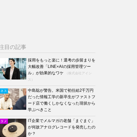
注目の記事
採用をもっと楽に！選考の歩留まりを
大幅改善「LINE×AIの採用管理ツー
ル」が効果的なワケ
（株式会社アイシ
ス）
中島聡が警告。米国で初任給2千万円
ジネス
だった情報工学の新卒生がファストフ
ード店で働くしかなくなった現状から
学ぶべきこと
IT企業でメルマガの老舗「まぐまぐ」
ンタメ
が何故アナログレコードを発売したの
か？