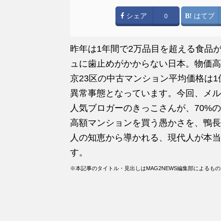
シェア
はてブ
0
昨年は1年間で2万品目を超える食品
ュに歯止めがかからない日本。物価高
京23区の中古マンション平均価格は1
異常事態となっています。今回、メル
人気ブロガーのきっこさんが、70%
高額マンションを買う愚かさを、鴨長
人の知恵から導かれる、現代人が本当
す。
※本記事のタイトル・見出しはMAG2NEWS編集部によるも