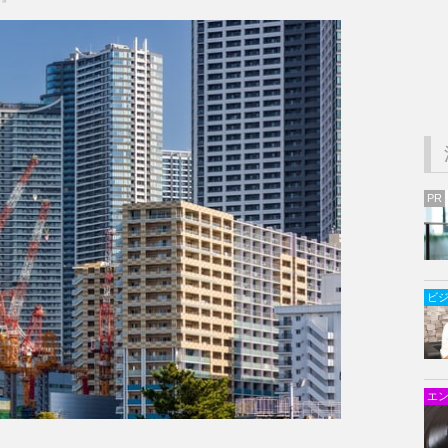
PR
ビ
エ