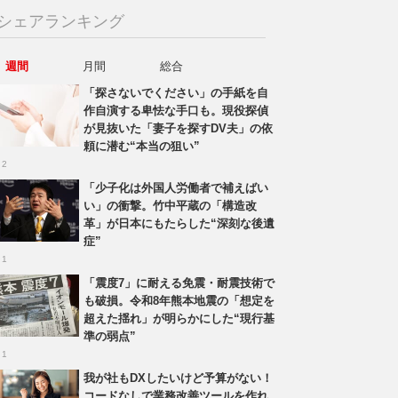
シェアランキング
週間
月間
総合
「探さないでください」の手紙を自
作自演する卑怯な手口も。現役探偵
が見抜いた「妻子を探すDV夫」の依
頼に潜む“本当の狙い”
 2
「少子化は外国人労働者で補えばい
い」の衝撃。竹中平蔵の「構造改
革」が日本にもたらした“深刻な後遺
症”
 1
「震度7」に耐える免震・耐震技術で
も破損。令和8年熊本地震の「想定を
超えた揺れ」が明らかにした“現行基
準の弱点”
 1
我が社もDXしたいけど予算がない！
コードなしで業務改善ツールを作れ