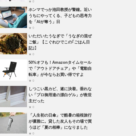
★ 0
ホンマでっか池田教授が警鐘。近い
うちにやってくる、子どもの思考力
を「AIが奪う」日
★ 0
いただいたうなぎで「うなぎの混ぜ
ご飯」【こぐれひでこの｢ごはん日
記｣】
★ 0
50%オフも！Amazonタイムセール
で「アウトドアチェア」や「電動自
転車」が今ならお買い得ですよ
★ 0
しつこい黒カビ、遂に決着。垂れな
い「プロ御用達の漂白ゲル」が救世
主だった
★ 0
「人生初の日傘」で酷暑の箱根旅行
が優雅に。貸した友人もその場で買
うほど「夏の相棒」になりました
★ 0