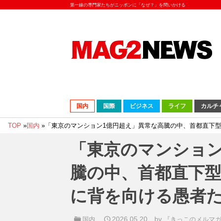
第一線の専門家たちがニッポンに「なぜ？」を問いかける
国内
国際
ビジネス
ライフ
カルチ
TOP
»
国内
»
「東京のマンション1億円超え」異常な高騰の中、首都直下型
「東京のマンション
騰の中、首都直下型
に背を向ける愚者
2026.05.20
by
国内
『きっこのメルマ