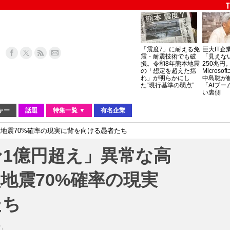
「震度7」に耐える免
巨大IT企
震・耐震技術でも破
「見えな
損。令和8年熊本地震
250兆円
の「想定を超えた揺
Micros
れ」が明らかにし
中島聡が
た“現行基準の弱点”
「AIブー
い裏側
ャー
話題
特集一覧 ▼
有名企業
地震70%確率の現実に背を向ける愚者たち
1億円超え」異常な高
地震70%確率の現実
たち
ガ』