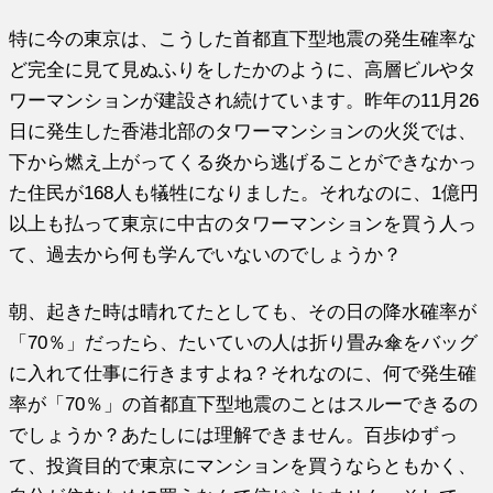
特に今の東京は、こうした首都直下型地震の発生確率な
ど完全に見て見ぬふりをしたかのように、高層ビルやタ
ワーマンションが建設され続けています。昨年の11月26
日に発生した香港北部のタワーマンションの火災では、
下から燃え上がってくる炎から逃げることができなかっ
た住民が168人も犠牲になりました。それなのに、1億円
以上も払って東京に中古のタワーマンションを買う人っ
て、過去から何も学んでいないのでしょうか？
朝、起きた時は晴れてたとしても、その日の降水確率が
「70％」だったら、たいていの人は折り畳み傘をバッグ
に入れて仕事に行きますよね？それなのに、何で発生確
率が「70％」の首都直下型地震のことはスルーできるの
でしょうか？あたしには理解できません。百歩ゆずっ
て、投資目的で東京にマンションを買うならともかく、