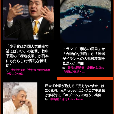
「少子化は外国人労働者で
トランプ「弱さの露呈」か
補えばいい」の衝撃。竹中
「合理的な判断」か？米国
平蔵の「構造改革」が日本
がイランへの大規模攻撃を
にもたらした“深刻な後遺
見送った理由
症”
by
最後の調停官 島田久仁彦の
by
大村大次郎『大村大次郎の本音
『無敵の交渉・…
で役に立つ税…
巨大IT企業が抱える「見えない借金」は
250兆円。元Microsoftエンジニア中島聡
が解説する「AIブーム」の危うい裏側
by
中島聡『週刊 Life is beaut…