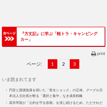
『方丈記』に学ぶ「軽トラ・キャンピング
カー」
print
ページ:
固
1
固
2
,
固
3
,
定
定
定
いま読まれてます
ペ
ペ
ペ
円安と国債急落を招いた「骨太ショック」の正体。グーグル日
ー
ー
ー
本法人元社長が斬る「選択と集中」なき成長戦略
ジ
ジ
ジ
高市早苗が「公約を守る首相」を演じ続けるため、ただそれだ