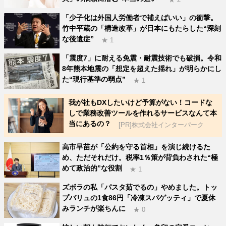
「少子化は外国人労働者で補えばいい」の衝撃。
竹中平蔵の「構造改革」が日本にもたらした“深刻
な後遺症”
★ 1
「震度7」に耐える免震・耐震技術でも破損。令和
8年熊本地震の「想定を超えた揺れ」が明らかにし
た“現行基準の弱点”
★ 1
我が社もDXしたいけど予算がない！コードな
しで業務改善ツールを作れるサービスなんて本
当にあるの？
[PR]株式会社インターパーク
高市早苗が「公約を守る首相」を演じ続けるた
め、ただそれだけ。税率1％策が背負わされた“極
めて政治的”な役割
★ 1
ズボラの私「パスタ茹でるの」やめました。トッ
プバリュの1食86円「冷凍スパゲッティ」で夏休
みランチが楽ちんに
★ 0