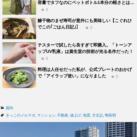
容量でタフなのにペットボトル1本分の軽さとは…
★ 0
鯵干物のまぜ寿司が意外にも美味しい【こぐれひ
でこの｢ごはん日記｣】
★ 0
テスターで試したら良すぎて即購入。「トーンア
ップUV乳液」は資生堂の技術が光る名作だった！
★ 0
料理は人任せだった私が、公式プレートのおかげ
で「アイラップ使い」になりました
★ 0
カ
国内
テ
タ
きっこのメルマガ
,
マンション
,
不動産
,
値上げ
,
地震
,
方丈記
,
鴨長明
ゴ
グ
リ
ー