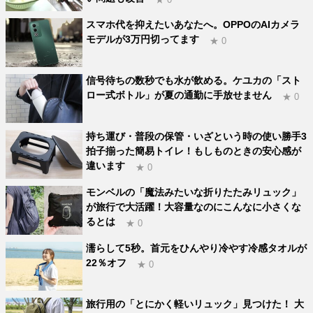
スマホ代を抑えたいあなたへ。OPPOのAIカメラ
モデルが3万円切ってます
★ 0
信号待ちの数秒でも水が飲める。ケユカの「スト
ロー式ボトル」が夏の通勤に手放せません
★ 0
持ち運び・普段の保管・いざという時の使い勝手3
拍子揃った簡易トイレ！もしものときの安心感が
違います
★ 0
モンベルの「魔法みたいな折りたたみリュック」
が旅行で大活躍！大容量なのにこんなに小さくな
るとは
★ 0
濡らして5秒。首元をひんやり冷やす冷感タオルが
22％オフ
★ 0
旅行用の「とにかく軽いリュック」見つけた！ 大