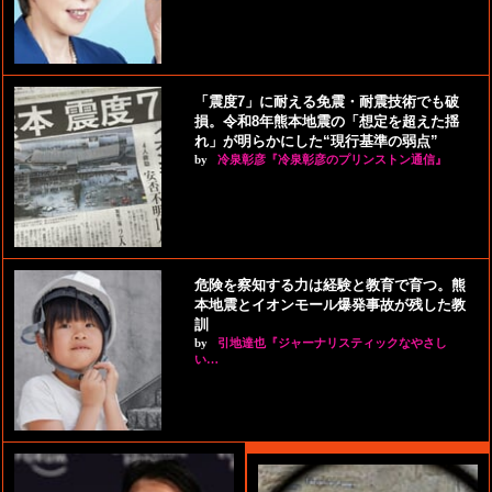
「震度7」に耐える免震・耐震技術でも破
損。令和8年熊本地震の「想定を超えた揺
れ」が明らかにした“現行基準の弱点”
by
冷泉彰彦『冷泉彰彦のプリンストン通信』
危険を察知する力は経験と教育で育つ。熊
本地震とイオンモール爆発事故が残した教
訓
by
引地達也『ジャーナリスティックなやさし
い…