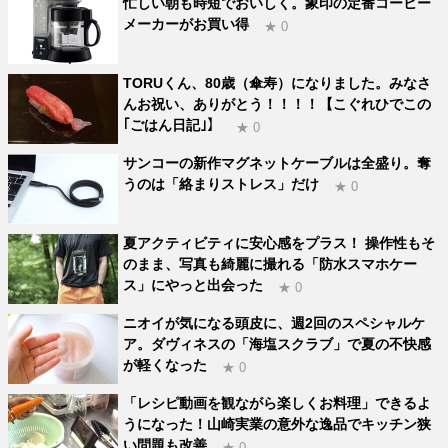
忙しい朝も時短でおいしく。象印の定番コーヒー
メーカーがお買い得
★ 0
TORUくん、80歳（傘寿）になりました。みなさ
んお祝い、ありがとう！！！！【こぐれひでこの
｢ごはん日記｣】
★ 0
サンコーの新作マグネットケーブルは全盛り。奪
うのは「絡まりストレス」だけ
★ 0
夏アクティビティに安心感をプラス！ 操作性もそ
のまま、写真も綺麗に撮れる「防水スマホケー
ス」にやっと出会った
★ 0
ニオイが気になる頭皮に、週2回のスペシャルケ
ア。ダヴィネスの「海塩スクラブ」で夏の不快感
が軽くなった
★ 0
「レシピ動画を観ながら楽しくお料理」できるよ
うになった！山崎実業の意外な逸品でキッチン狭
い問題も改善
★ 0