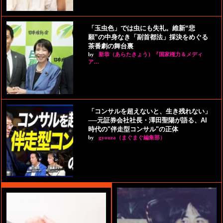
「玉虫色」では虫にも失礼。維新“悲
願”の中身なき「副首都法」採決をめぐる
茶番劇の舞台裏
by
新恭（あらたきょう）『国家権力＆メディ
ア…
「コンサルを超えないと、生き残れない」
──元証券会社社長・澤田聖陽が語る、AI
時代の"伴走型コンサル"の正体
by
gyouza（まぐまぐ編集部）