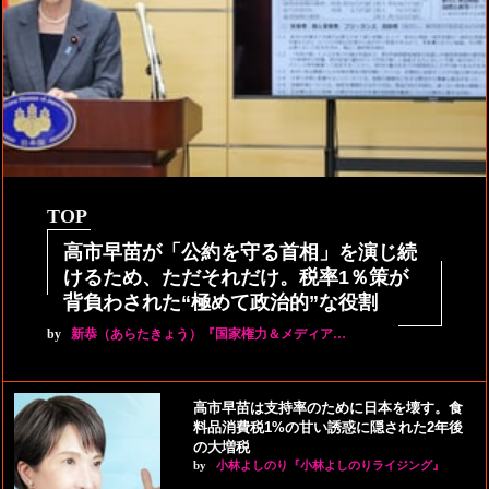
TOP
高市早苗が「公約を守る首相」を演じ続
けるため、ただそれだけ。税率1％策が
背負わされた“極めて政治的”な役割
by
新恭（あらたきょう）『国家権力＆メディア…
高市早苗は支持率のために日本を壊す。食
料品消費税1%の甘い誘惑に隠された2年後
の大増税
by
小林よしのり『小林よしのりライジング』