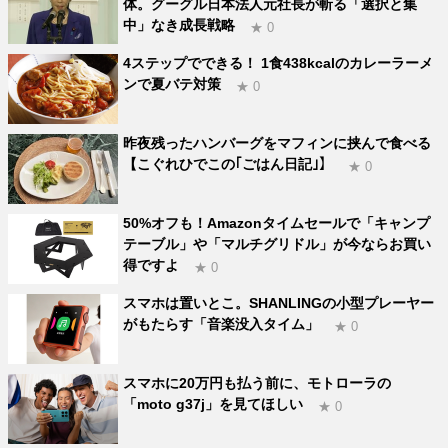
体。グーグル日本法人元社長が斬る「選択と集
中」なき成長戦略
★ 0
4ステップでできる！ 1食438kcalのカレーラーメ
ンで夏バテ対策
★ 0
昨夜残ったハンバーグをマフィンに挟んで食べる
【こぐれひでこの｢ごはん日記｣】
★ 0
50%オフも！Amazonタイムセールで「キャンプ
テーブル」や「マルチグリドル」が今ならお買い
得ですよ
★ 0
スマホは置いとこ。SHANLINGの小型プレーヤー
がもたらす「音楽没入タイム」
★ 0
スマホに20万円も払う前に、モトローラの
「moto g37j」を見てほしい
★ 0