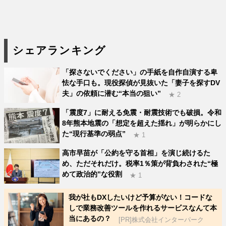
シェアランキング
「探さないでください」の手紙を自作自演する卑
怯な手口も。現役探偵が見抜いた「妻子を探すDV
夫」の依頼に潜む“本当の狙い”
★ 2
「震度7」に耐える免震・耐震技術でも破損。令和
8年熊本地震の「想定を超えた揺れ」が明らかにし
た“現行基準の弱点”
★ 1
高市早苗が「公約を守る首相」を演じ続けるた
め、ただそれだけ。税率1％策が背負わされた“極
めて政治的”な役割
★ 1
我が社もDXしたいけど予算がない！コードな
しで業務改善ツールを作れるサービスなんて本
当にあるの？
[PR]株式会社インターパーク