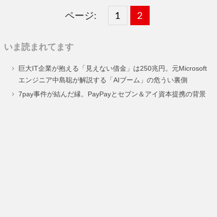
ページ:
固
1
固
2
,
定
定
いま読まれてます
ペ
ペ
巨大IT企業が抱える「見えない借金」は250兆円。元Microsoft
ー
ー
エンジニア中島聡が解説する「AIブーム」の危うい裏側
ジ
ジ
7pay事件が結んだ縁。PayPayとセブン＆アイ資本提携の背景