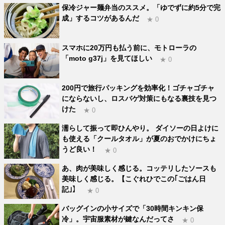
保冷ジャー麺弁当のススメ。「ゆでずに約5分で完
成」するコツがあるんだ
★ 0
スマホに20万円も払う前に、モトローラの
「moto g37j」を見てほしい
★ 0
200円で旅行パッキングを効率化！ゴチャゴチャ
にならないし、ロスバゲ対策にもなる裏技を見つ
けた
★ 0
濡らして振って即ひんやり。 ダイソーの日よけに
も使える「クールタオル」が夏のおでかけにちょ
うど良い！
★ 0
あ、肉が美味しく感じる。コッテリしたソースも
美味しく感じる。【こぐれひでこの｢ごはん日
記｣】
★ 0
バッグインの小サイズで「30時間キンキン保
冷」。宇宙服素材が鍵なんだってさ
★ 0