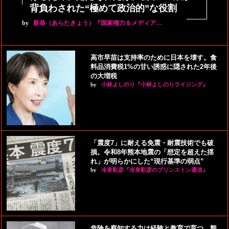
背負わされた“極めて政治的”な役割
by
新恭（あらたきょう）『国家権力＆メディア…
高市早苗は支持率のために日本を壊す。食
料品消費税1%の甘い誘惑に隠された2年後
の大増税
by
小林よしのり『小林よしのりライジング』
「震度7」に耐える免震・耐震技術でも破
損。令和8年熊本地震の「想定を超えた揺
れ」が明らかにした“現行基準の弱点”
by
冷泉彰彦『冷泉彰彦のプリンストン通信』
危険を察知する力は経験と教育で育つ。熊