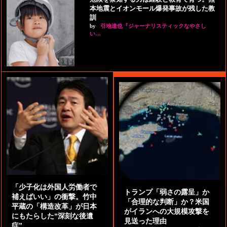
本地震とイオンモール爆発事故が残した教
訓
by
引地達也『ジャーナリスティックなやさし
い…
「少子化は外国人労働者で
トランプ「弱さの露呈」か
補えばいい」の衝撃。竹中
「合理的な判断」か？米国
平蔵の「構造改革」が日本
がイランへの大規模攻撃を
にもたらした“深刻な後遺
見送った理由
症”