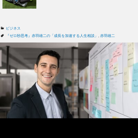
カ
ビジネス
テ
タ
『ゼロ秒思考』赤羽雄二の「成長を加速する人生相談」
,
赤羽雄二
ゴ
グ
リ
ー