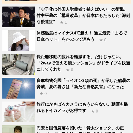
「少子化は外国人労働者で補えばいい」の衝撃。
竹中平蔵の「構造改革」が日本にもたらした“深刻
な後遺症”
★ 1
体感温度はマイナス4℃超え！ 過去最安「まるで
日傘ハット」をかぶって涼もう
★ 0
長距離移動の疲れを軽減する、だけじゃない。
「2wayで使える腰クッション」がドライブを快適
にしてくれた
★ 0
多摩動物公園「ライオン3頭の死」が示した酷暑の
脅威。夏の暑さは「新たな自然災害」になった
★ 0
旅行にかさばるカメラはもういらない。動画も撮
れるトイカメラがお得です
★ 0
円安と国債急落を招いた「骨太ショック」の正