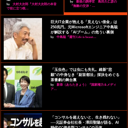
by
最後の調停官 島田久仁彦の
by
大村大次郎『大村大次郎の本音
『無敵の交渉・…
で役に立つ税…
巨大IT企業が抱える「見えない借金」は
250兆円。元Microsoftエンジニア中島聡
が解説する「AIブーム」の危うい裏側
by
中島聡『週刊 Life is beaut…
「玉虫色」では虫にも失礼。維新“悲
願”の中身なき「副首都法」採決をめぐる
茶番劇の舞台裏
by
新恭（あらたきょう）『国家権力＆メディ
ア…
「コンサルを超えないと、生き残れない」
──元証券会社社長・澤田聖陽が語る、AI
時代の"伴走型コンサル"の正体