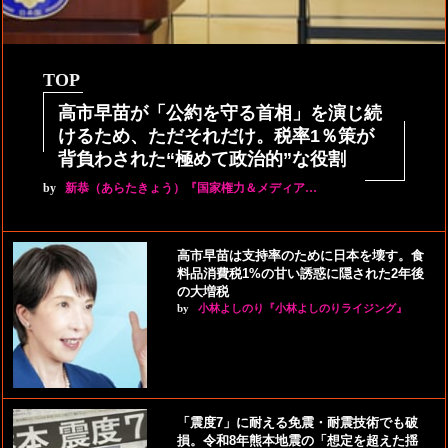
TOP
高市早苗が「公約を守る首相」を演じ続
けるため、ただそれだけ。税率1％策が
背負わされた“極めて政治的”な役割
by
新恭（あらたきょう）『国家権力＆メディア…
高市早苗は支持率のために日本を壊す。食
料品消費税1%の甘い誘惑に隠された2年後
の大増税
by
小林よしのり『小林よしのりライジング』
「震度7」に耐える免震・耐震技術でも破
損。令和8年熊本地震の「想定を超えた揺