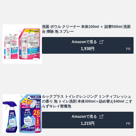
洗面 ボウル クリーナー 本体100ml ＋ 詰替500ml 洗面
台 掃除 泡 スプレー
Amazonで見る
1,938
円
PR
ルックプラス トイレクレンジング ミンティフレッシュ
の香り 泡 トイレ洗剤 本体300ml＋詰め替え640ml こす
らずキレイ密着泡
Amazonで見る
1,215
円
PR