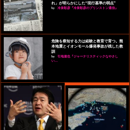
れ」が明らかにした“現行基準の弱点”
by
冷泉彰彦『冷泉彰彦のプリンストン通信』
危険を察知する力は経験と教育で育つ。熊
本地震とイオンモール爆発事故が残した教
訓
by
引地達也『ジャーナリスティックなやさし
い…