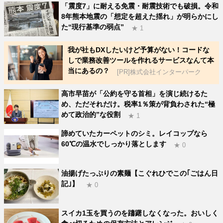
「震度7」に耐える免震・耐震技術でも破損。令和
8年熊本地震の「想定を超えた揺れ」が明らかにし
た“現行基準の弱点”
★ 1
我が社もDXしたいけど予算がない！コードな
しで業務改善ツールを作れるサービスなんて本
当にあるの？
[PR]株式会社インターパーク
高市早苗が「公約を守る首相」を演じ続けるた
め、ただそれだけ。税率1％策が背負わされた“極
めて政治的”な役割
★ 1
諦めていたカーペットのシミ。レイコップなら
60℃の温水でしっかり落とします
★ 0
油揚げたっぷりの素麺【こぐれひでこの｢ごはん日
記｣】
★ 0
スイカ1玉を買うのを躊躇しなくなった。おいしく