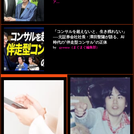
ア…
「コンサルを超えないと、生き残れない」
──元証券会社社長・澤田聖陽が語る、AI
時代の"伴走型コンサル"の正体
by
gyouza（まぐまぐ編集部）