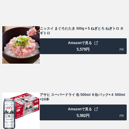
ニッスイ まぐろたたき 300g × 5 ねぎとろ ねぎトロ ネ
ギトロ
Amazonで見る
5,579
円
PR
アサヒ スーパードライ 缶 500ml ６缶パック×４ 500ml
×24本
Amazonで見る
5,982
円
PR