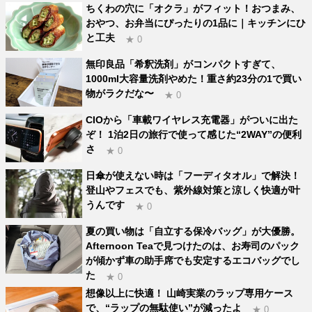
ちくわの穴に「オクラ」がフィット！おつまみ、
おやつ、お弁当にぴったりの1品に｜キッチンにひ
と工夫
★ 0
無印良品「希釈洗剤」がコンパクトすぎて、
1000ml大容量洗剤やめた！重さ約23分の1で買い
物がラクだな〜
★ 0
CIOから「車載ワイヤレス充電器」がついに出た
ぞ！ 1泊2日の旅行で使って感じた“2WAY”の便利
さ
★ 0
日傘が使えない時は「フーディタオル」で解決！
登山やフェスでも、紫外線対策と涼しく快適が叶
うんです
★ 0
夏の買い物は「自立する保冷バッグ」が大優勝。
Afternoon Teaで見つけたのは、お寿司のパック
が傾かず車の助手席でも安定するエコバッグでし
た
★ 0
想像以上に快適！ 山崎実業のラップ専用ケース
で、“ラップの無駄使い”が減ったよ
★ 0