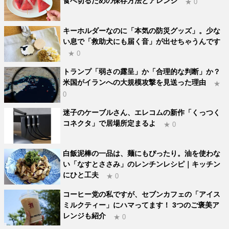
食べ切るための保存方法とアレンジ
★ 0
キーホルダーなのに「本気の防災グッズ」。少な
い息で「救助犬にも届く音」が出せちゃうんです
★ 0
トランプ「弱さの露呈」か「合理的な判断」か？
米国がイランへの大規模攻撃を見送った理由
★
0
迷子のケーブルさん、エレコムの新作「くっつく
コネクタ」で居場所定まるよ
★ 0
白飯泥棒の一品は、麺にもぴったり。油を使わな
い「なすとささみ」のレンチンレシピ｜キッチン
にひと工夫
★ 0
コーヒー党の私ですが、セブンカフェの「アイス
ミルクティー」にハマってます！ 3つのご褒美ア
レンジも紹介
★ 0