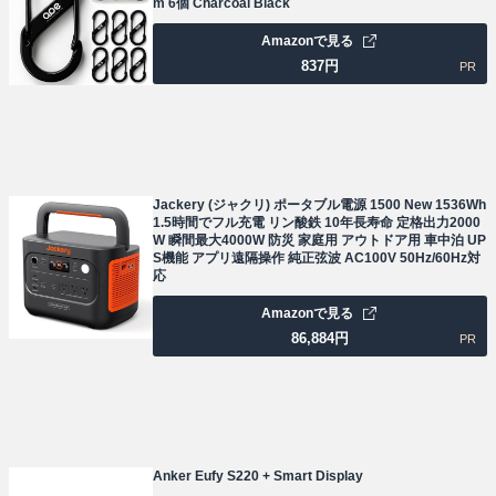
m 6個 Charcoal Black
Amazonで見る
837
円
PR
Jackery (ジャクリ) ポータブル電源 1500 New 1536Wh
1.5時間でフル充電 リン酸鉄 10年長寿命 定格出力2000
W 瞬間最大4000W 防災 家庭用 アウトドア用 車中泊 UP
S機能 アプリ遠隔操作 純正弦波 AC100V 50Hz/60Hz対
応
Amazonで見る
86,884
円
PR
Anker Eufy S220 + Smart Display