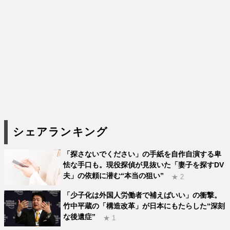
シェアランキング
「探さないでください」の手紙を自作自演する卑
怯な手口も。現役探偵が見抜いた「妻子を探すDV
夫」の依頼に潜む“本当の狙い”
★ 2
「少子化は外国人労働者で補えばいい」の衝撃。
竹中平蔵の「構造改革」が日本にもたらした“深刻
な後遺症”
★ 1