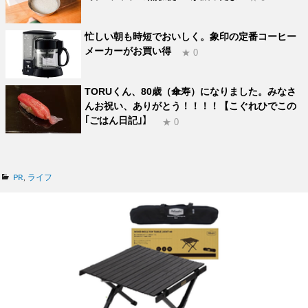
忙しい朝も時短でおいしく。象印の定番コーヒー
メーカーがお買い得
★ 0
TORUくん、80歳（傘寿）になりました。みなさ
んお祝い、ありがとう！！！！【こぐれひでこの
｢ごはん日記｣】
★ 0
カ
PR
,
ライフ
テ
ゴ
リ
ー