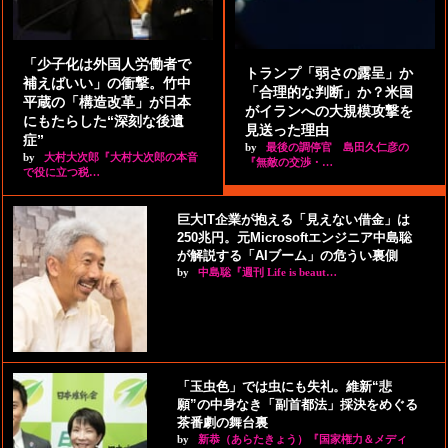
「少子化は外国人労働者で
トランプ「弱さの露呈」か
補えばいい」の衝撃。竹中
「合理的な判断」か？米国
平蔵の「構造改革」が日本
がイランへの大規模攻撃を
にもたらした“深刻な後遺
見送った理由
症”
by
最後の調停官 島田久仁彦の
by
大村大次郎『大村大次郎の本音
『無敵の交渉・…
で役に立つ税…
巨大IT企業が抱える「見えない借金」は
250兆円。元Microsoftエンジニア中島聡
が解説する「AIブーム」の危うい裏側
by
中島聡『週刊 Life is beaut…
「玉虫色」では虫にも失礼。維新“悲
願”の中身なき「副首都法」採決をめぐる
茶番劇の舞台裏
by
新恭（あらたきょう）『国家権力＆メディ