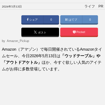
投
ライフ PR
2026年5月13日
稿
日:
シェア
0
はてブ
0
Pocket
ポスト
by
Amazon_Pickup
Amazon（アマゾン）で毎日開催されているAmazonタイ
ムセール、今日2026年5月13日は
「ウッドテーブル」や
「アウトドアケトル」
ほか、今すぐ欲しい人気のアイテ
ムがお得に多数登場しています。