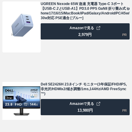
UGREEN Nexode 65W 急速 充電器 Type-C 3ポート
【USB-C
2とUSB-A
1】PD3.0 PPS GaNII 折り畳み式 ip
hone17/16/15/MacBook/iPad/Galaxy/Android/PC/45w/
30w対応 PSE適合 [ブルー]
Amazonで見る
2,979
円
PR
Dell SE2426H 23.8インチ モニター(3年保証/FHD/IPS,
非光沢/HDMIx2/傾き調整/1ms,144Hz/AMD FreeSync
™)
Amazonで見る
13,980
円
PR