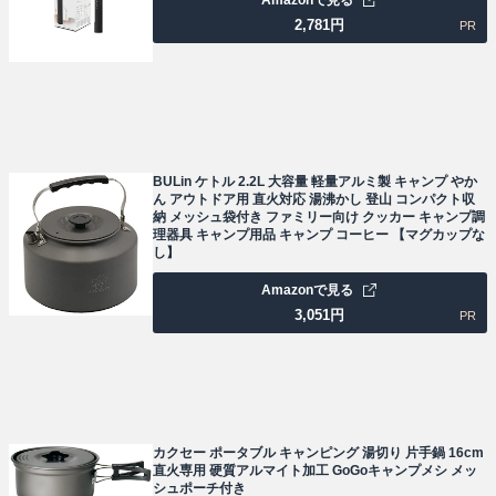
Amazonで見る
2,781
円
PR
BULin ケトル 2.2L 大容量 軽量アルミ製 キャンプ やか
ん アウトドア用 直火対応 湯沸かし 登山 コンパクト収
納 メッシュ袋付き ファミリー向け クッカー キャンプ調
理器具 キャンプ用品 キャンプ コーヒー 【マグカップな
し】
Amazonで見る
3,051
円
PR
カクセー ポータブル キャンピング 湯切り 片手鍋 16cm
直火専用 硬質アルマイト加工 GoGoキャンプメシ メッ
シュポーチ付き