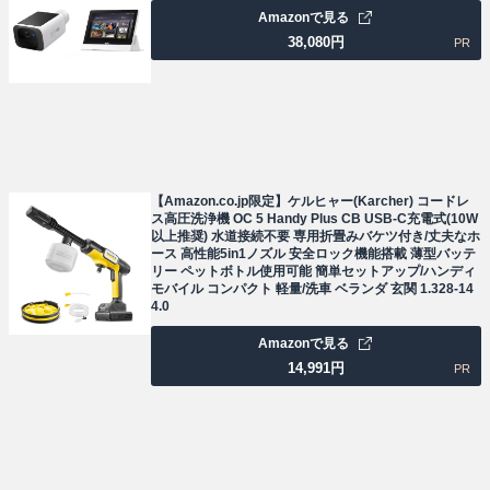
Amazonで見る
38,080
円
PR
【Amazon.co.jp限定】ケルヒャー(Karcher) コードレ
ス高圧洗浄機 OC 5 Handy Plus CB USB-C充電式(10W
以上推奨) 水道接続不要 専用折畳みバケツ付き/丈夫なホ
ース 高性能5in1ノズル 安全ロック機能搭載 薄型バッテ
リー ペットボトル使用可能 簡単セットアップ/ハンディ
モバイル コンパクト 軽量/洗車 ベランダ 玄関 1.328-14
4.0
Amazonで見る
14,991
円
PR