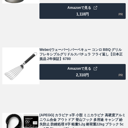
Amazonで見る
1,118
円
PR
Weber(ウェーバー) バーベキュー コンロ BBQ グリル
フレキシブルグリドルスパチュラ フライ返し【日本正
規品 2年保証】6780
Amazonで見る
2,310
円
PR
[APEGG] カラビナ s字 小型 ミニカラビナ 高硬度アルミ
ニウム合金 アウトドア 登山フック 多用途 キャンプ 紛
失防止 防錆処理 8字 軽量5.2g 耐荷重22kg ブラック 5c