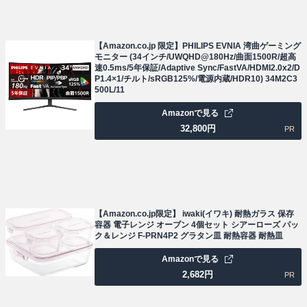
【Amazon.co.jp 限定】PHILIPS EVNIA 湾曲ゲーミング
モニター (34インチ/UWQHD@180Hz/曲面1500R/超高
速0.5ms/5年保証/Adaptive Sync/FastVA/HDMI2.0x2/D
P1.4×1/チルト/sRGB125%/電源内蔵/HDR10) 34M2C3
500L/11
Amazonで見る
32,800
円
PR
【Amazon.co.jp限定】 iwaki(イワキ) 耐熱ガラス 保存
容器 電子レンジ オーブン 4個セット シアーローズ パッ
ク＆レンジ F-PRN4P2 グラタン皿 耐熱容器 耐熱皿
Amazonで見る
2,682
円
PR