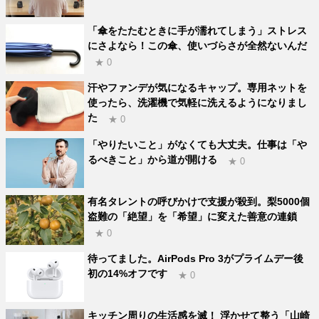
「傘をたたむときに手が濡れてしまう」ストレス
にさよなら！この傘、使いづらさが全然ないんだ
★ 0
汗やファンデが気になるキャップ。専用ネットを
使ったら、洗濯機で気軽に洗えるようになりまし
た
★ 0
「やりたいこと」がなくても大丈夫。仕事は「や
るべきこと」から道が開ける
★ 0
有名タレントの呼びかけで支援が殺到。梨5000個
盗難の「絶望」を「希望」に変えた善意の連鎖
★ 0
待ってました。AirPods Pro 3がプライムデー後
初の14%オフです
★ 0
キッチン周りの生活感を滅！ 浮かせて整う「山崎