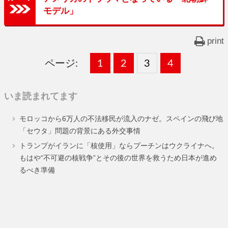
モデル」
print
ページ:
固
1
固
2
,
固
3
,
固
4
,
定
定
定
定
いま読まれてます
ペ
ペ
ペ
ペ
モロッコから6万人の不法移民が流入のナゼ。スペインの飛び地
ー
ー
ー
ー
「セウタ」問題の背景にある外交事情
ジ
ジ
ジ
ジ
トランプがイランに「核使用」ならプーチンはウクライナへ。
もはや“不可避の核戦争”とその後の世界を救うため日本が進め
るべき準備