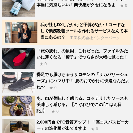
本当に気持ちいい！爽快感がクセになるよ
★ 0
我が社もDXしたいけど予算がない！コードな
しで業務改善ツールを作れるサービスなんて本
当にあるの？
[PR]株式会社インターパーク
「旅の疲れ」の原因、これだった。ファイルみた
いに薄くなる「椅子」でつらさが大幅に減った！
★ 0
裸足でも履けちゃうサロモンの「リカバリーシュ
ーズ」にハマり中！ 夏のおでかけに快適なんだよ
ね〜
★ 0
あ、肉が美味しく感じる。コッテリしたソースも
美味しく感じる。【こぐれひでこの｢ごはん日
記｣】
★ 0
2,000円台でPC音質アップ！ 「高コスパスピーカ
ー」の進化版が出てますよ
★ 0