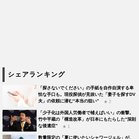
シェアランキング
「探さないでください」の手紙を自作自演する卑
怯な手口も。現役探偵が見抜いた「妻子を探すDV
夫」の依頼に潜む“本当の狙い”
★ 2
「少子化は外国人労働者で補えばいい」の衝撃。
竹中平蔵の「構造改革」が日本にもたらした“深刻
な後遺症”
★ 1
数量限定の「夏に使いたいシャワージェル」が、