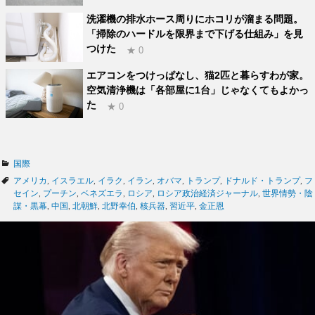
洗濯機の排水ホース周りにホコリが溜まる問題。
「掃除のハードルを限界まで下げる仕組み」を見
つけた
★ 0
エアコンをつけっぱなし、猫2匹と暮らすわが家。
空気清浄機は「各部屋に1台」じゃなくてもよかっ
た
★ 0
カ
国際
テ
タ
アメリカ
,
イスラエル
,
イラク
,
イラン
,
オバマ
,
トランプ
,
ドナルド・トランプ
,
フ
ゴ
グ
セイン
,
プーチン
,
ベネズエラ
,
ロシア
,
ロシア政治経済ジャーナル
,
世界情勢・陰
リ
謀・黒幕
,
中国
,
北朝鮮
,
北野幸伯
,
核兵器
,
習近平
,
金正恩
ー