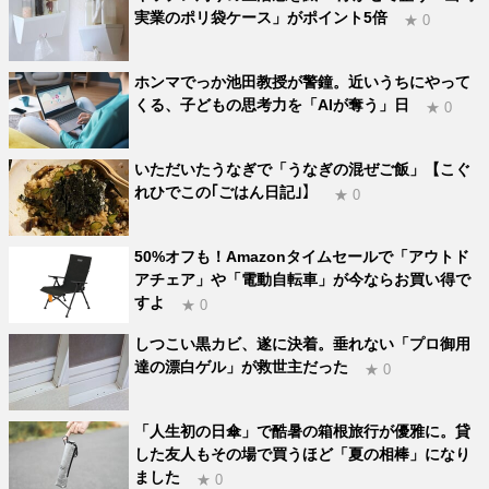
実業のポリ袋ケース」がポイント5倍
★ 0
ホンマでっか池田教授が警鐘。近いうちにやって
くる、子どもの思考力を「AIが奪う」日
★ 0
いただいたうなぎで「うなぎの混ぜご飯」【こぐ
れひでこの｢ごはん日記｣】
★ 0
50%オフも！Amazonタイムセールで「アウトド
アチェア」や「電動自転車」が今ならお買い得で
すよ
★ 0
しつこい黒カビ、遂に決着。垂れない「プロ御用
達の漂白ゲル」が救世主だった
★ 0
「人生初の日傘」で酷暑の箱根旅行が優雅に。貸
した友人もその場で買うほど「夏の相棒」になり
ました
★ 0