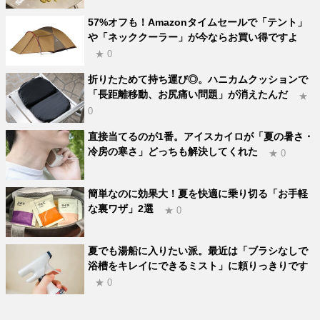
57%オフも！Amazonタイムセールで「テント」
や「ネッククーラー」が今ならお買い得ですよ
★ 0
折りたためて持ち運び◎。ハニカムクッションで
「長距離移動、お尻痛い問題」が消えたんだ
★
0
直接当てるのが1番。アイスカイロが「夏の暑さ・
冷房の寒さ」どっちも解決してくれた
★ 0
簡単なのに効果大！夏を快適に乗り切る「お手軽
な裏ワザ」2選
★ 0
夏でも湯船に入りたい派。最近は「ブラシなしで
浴槽をキレイにできるミスト」に頼りっきりです
★ 0