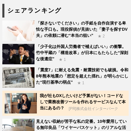
シェアランキング
「探さないでください」の手紙を自作自演する卑
怯な手口も。現役探偵が見抜いた「妻子を探すDV
夫」の依頼に潜む“本当の狙い”
★ 2
「少子化は外国人労働者で補えばいい」の衝撃。
竹中平蔵の「構造改革」が日本にもたらした“深刻
な後遺症”
★ 1
「震度7」に耐える免震・耐震技術でも破損。令和
8年熊本地震の「想定を超えた揺れ」が明らかにし
た“現行基準の弱点”
★ 1
我が社もDXしたいけど予算がない！コードな
しで業務改善ツールを作れるサービスなんて本
当にあるの？
[PR]株式会社インターパーク
見えない収納が苦手な私の定番。10年愛用してい
る無印良品「ワイヤーバスケット」のリアルな活