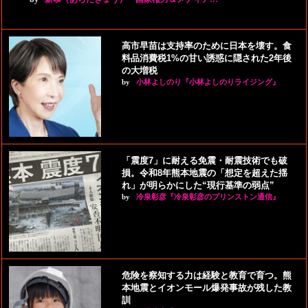
高市早苗は支持率のために日本を壊す。食
料品消費税1%の甘い誘惑に隠された2年後
の大増税
by
小林よしのり『小林よしのりライジング』
「震度7」に耐える免震・耐震技術でも破
損。令和8年熊本地震の「想定を超えた揺
れ」が明らかにした“現行基準の弱点”
by
冷泉彰彦『冷泉彰彦のプリンストン通信』
危険を察知する力は経験と教育で育つ。熊
本地震とイオンモール爆発事故が残した教
訓