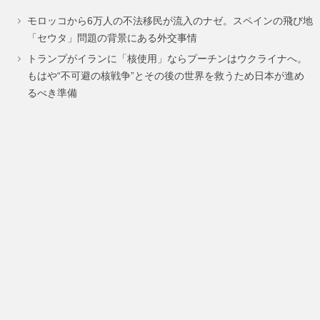
ペ
ペ
ペ
モロッコから6万人の不法移民が流入のナゼ。スペインの飛び地
ー
ー
ー
「セウタ」問題の背景にある外交事情
ジ
ジ
ジ
トランプがイランに「核使用」ならプーチンはウクライナへ。
もはや“不可避の核戦争”とその後の世界を救うため日本が進め
るべき準備