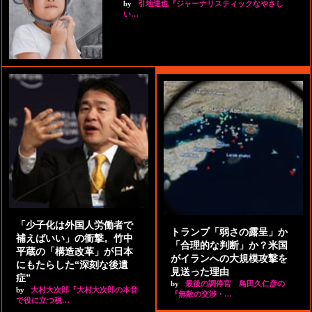
by
引地達也『ジャーナリスティックなやさし
い…
「少子化は外国人労働者で
トランプ「弱さの露呈」か
補えばいい」の衝撃。竹中
「合理的な判断」か？米国
平蔵の「構造改革」が日本
がイランへの大規模攻撃を
にもたらした“深刻な後遺
見送った理由
症”
by
最後の調停官 島田久仁彦の
by
大村大次郎『大村大次郎の本音
『無敵の交渉・…
で役に立つ税…