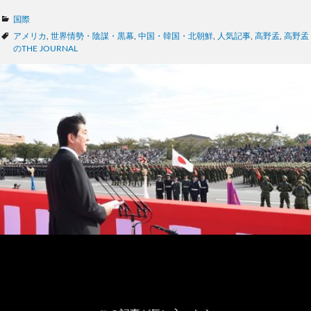
カ
国際
テ
タ
アメリカ
,
世界情勢・陰謀・黒幕
,
中国・韓国・北朝鮮
,
人気記事
,
高野孟
,
高野孟
ゴ
グ
のTHE JOURNAL
リ
ー