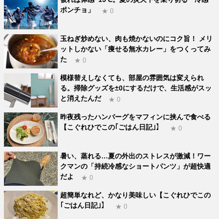
ポンチョ」
★ 0
玉ねぎ炒めない、肉も焼かないのにコク旨！ メリ
ットしかない「痩せる無水カレー」をつくってみ
た
★ 0
模様替えしなくても、部屋の雰囲気は変えられ
る。掃除グッズを±0にするだけで、生活感がスッ
と消えたんだ
★ 0
昨夜残ったハンバーグをマフィンに挟んで食べる
【こぐれひでこの｢ごはん日記｣】
★ 0
暑い、蒸れる…夏の外出のストレスが激減！ワー
クマンの「持続冷感なショートパンツ」が超快適
だよ
★ 0
超簡単なれど、かなり美味しい【こぐれひでこの
｢ごはん日記｣】
★ 0