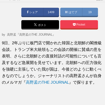
稿
日:
シェア
1409
はてブ
19
Pocket
ポスト
by
高野孟『高野孟のTHE JOURNAL』
9日、2年ぶりに板門店で開かれた韓国と北朝鮮の閣僚級
会談。トランプ米大統領もこの会談の開催に賛成の意を
表明、さらに北朝鮮との直接対話の可能性についても言
及するなど急展開を見せています。北朝鮮への圧力強化
を強硬に主張していた我が国は、今後どのように動くべ
きなのでしょうか。ジャーナリストの高野孟さんが自身
のメルマガ『
高野孟のTHE JOURNAL
』で探ります。