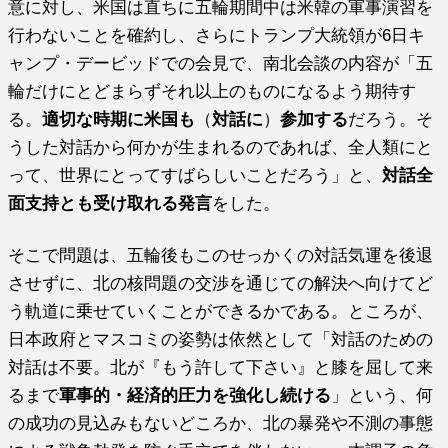
意に対し、米国は直ちに五輪期間中は米韓の軍事演習を
行わないことを確約し、さらにトランプ大統領が6日キ
ャンプ・デービッドでの会見で、南北会談の内容が「五
輪だけにとどまらずそれ以上のものになるよう期待す
る。
適切な時期に米国も
（
対話に
）
参加する
だろう。そ
うした対話から何かが生まれるのであれば、全人類にと
って、世界にとってすばらしいことだろう」と、
対話全
面支持とも受け取れる発言
をした。
そこで問題は、五輪後もこのせっかくの対話気運を後退
させずに、北の核問題の交渉を通じての解決へ向けてど
う軌道に乗せていくことができるかである。ところが、
日本政府とマスコミの姿勢は依然として「対話のための
対話は不要。北が『もう許して下さい』と膝を屈して来
るまで
軍事的・経済的圧力を強化し続ける
」という、何
の成功の見込みもないどころか、北の暴発や不測の事態