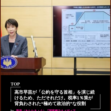
TOP
高市早苗が「公約を守る首相」を演じ続
けるため、ただそれだけ。税率1％策が
背負わされた“極めて政治的”な役割
by
新恭（あらたきょう）『国家権力＆メディア…