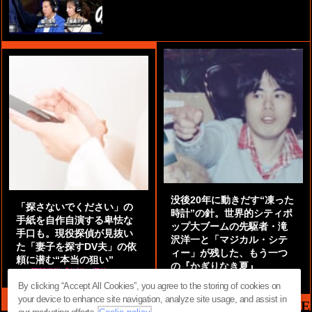
没後20年に動きだす“凍った
「探さないでください」の
時計”の針。世界的シティポ
手紙を自作自演する卑怯な
ップ大ブームの先駆者・滝
手口も。現役探偵が見抜い
沢洋一と「マジカル・シテ
た「妻子を探すDV夫」の依
ィー」が残した、もう一つ
頼に潜む“本当の狙い”
の『かぎりなき夏』
by
阿部泰尚『伝説の探偵』
by
都鳥 流星
By clicking “Accept All Cookies”, you agree to the storing of cookies on
your device to enhance site navigation, analyze site usage, and assist in
MAG2 NEWS HEADLINE