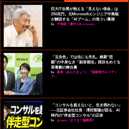
巨大IT企業が抱える「見えない借金」は
250兆円。元Microsoftエンジニア中島聡
が解説する「AIブーム」の危うい裏側
by
中島聡『週刊 Life is beaut…
「玉虫色」では虫にも失礼。維新“悲
願”の中身なき「副首都法」採決をめぐる
茶番劇の舞台裏
by
新恭（あらたきょう）『国家権力＆メディ
ア…
「コンサルを超えないと、生き残れない」
──元証券会社社長・澤田聖陽が語る、AI
時代の"伴走型コンサル"の正体
by
gyouza（まぐまぐ編集部）