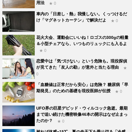
用法
★ 0
車内の「日差し・熱」我慢しない。くっつけるだ
け「マグネットカーテン」で解決だよ
★ 0
花火大会、運動会にいいね！ロゴスの300gの軽量
＆小型チェアなら、いつものリュックにも入るよ
★ 0
恋愛中は「気づけない」という危険も。現役探偵
が見てきた「友人の勘」が意外と当たる理由
★
0
「血糖値は正常だから安心」は危険？ 糖尿病「早
期発見」のための基礎を現役医師が伝授
★ 0
UFO界の巨星デビッド・ウィルコック急逝。最期
まで追い続けた機密映像46本の開示はなぜ止まっ
たのか？
★ 0
被れば体感−15℃。夏の炎天下を乗り切る「冷感