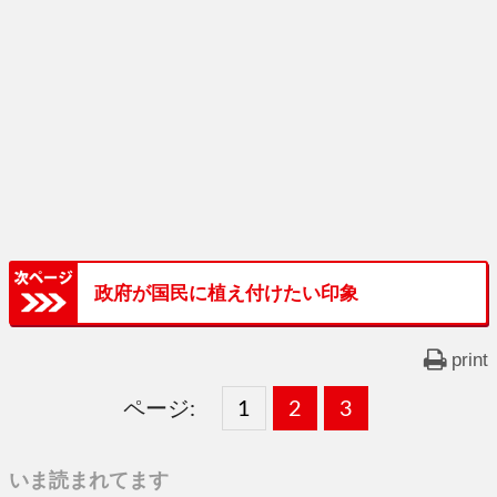
政府が国民に植え付けたい印象
print
ページ:
固
1
固
2
,
固
3
,
定
定
定
いま読まれてます