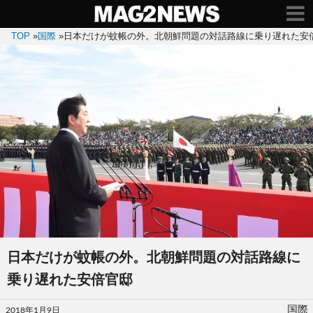
TOP
»
国際
»
日本だけが蚊帳の外。北朝鮮問題の対話路線に乗り遅れた安
日本だけが蚊帳の外。北朝鮮問題の対話路線に
乗り遅れた安倍官邸
投
国際
2018年1月9日