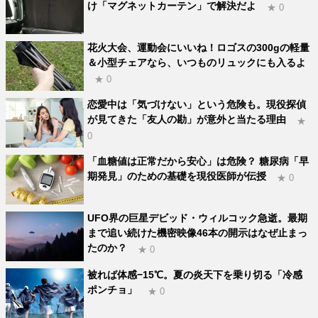
け「マグネットカーテン」で解決だよ
★ 0
花火大会、運動会にいいね！ロゴスの300gの軽量
＆小型チェアなら、いつものリュックにも入るよ
★ 0
恋愛中は「気づけない」という危険も。現役探偵
が見てきた「友人の勘」が意外と当たる理由
★
0
「血糖値は正常だから安心」は危険？ 糖尿病「早
期発見」のための基礎を現役医師が伝授
★ 0
UFO界の巨星デビッド・ウィルコック急逝。最期
まで追い続けた機密映像46本の開示はなぜ止まっ
たのか？
★ 0
被れば体感−15℃。夏の炎天下を乗り切る「冷感
ポンチョ」
★ 0