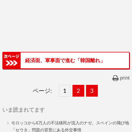
経済面、軍事面で進む「韓国離れ」
print
ページ:
固
1
固
2
,
固
3
,
定
定
定
いま読まれてます
ペ
ペ
ペ
モロッコから6万人の不法移民が流入のナゼ。スペインの飛び地
ー
ー
ー
「セウタ」問題の背景にある外交事情