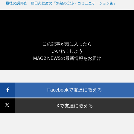
ゴ
グ
最後の調停官 島田久仁彦の『無敵の交渉・コミュニケーション術』
リ
ー
この記事が気に入ったら
いいね！しよう
MAG2 NEWSの最新情報をお届け
Facebookで友達に教える
Xで友達に教える