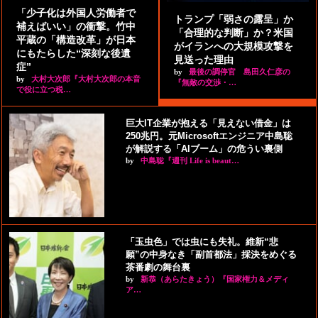
「少子化は外国人労働者で
トランプ「弱さの露呈」か
補えばいい」の衝撃。竹中
「合理的な判断」か？米国
平蔵の「構造改革」が日本
がイランへの大規模攻撃を
にもたらした“深刻な後遺
見送った理由
症”
by
最後の調停官 島田久仁彦の
by
大村大次郎『大村大次郎の本音
『無敵の交渉・…
で役に立つ税…
巨大IT企業が抱える「見えない借金」は
250兆円。元Microsoftエンジニア中島聡
が解説する「AIブーム」の危うい裏側
by
中島聡『週刊 Life is beaut…
「玉虫色」では虫にも失礼。維新“悲
願”の中身なき「副首都法」採決をめぐる
茶番劇の舞台裏
by
新恭（あらたきょう）『国家権力＆メディ
ア…