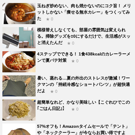
玉ねぎ炒めない、肉も焼かないのにコク旨！ メリ
ットしかない「痩せる無水カレー」をつくってみ
た
★ 0
模様替えしなくても、部屋の雰囲気は変えられ
る。掃除グッズを±0にするだけで、生活感がスッ
と消えたんだ
★ 0
4ステップでできる！ 1食438kcalのカレーラーメ
ンで夏バテ対策
★ 0
暑い、蒸れる…夏の外出のストレスが激減！ワー
クマンの「持続冷感なショートパンツ」が超快適
だよ
★ 0
超簡単なれど、かなり美味しい【こぐれひでこの
｢ごはん日記｣】
★ 0
57%オフも！Amazonタイムセールで「テント」
や「ネッククーラー」が今ならお買い得ですよ