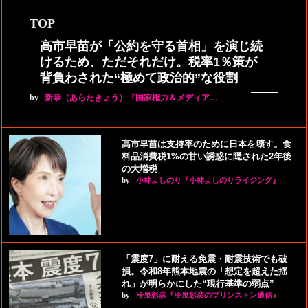
TOP
高市早苗が「公約を守る首相」を演じ続
けるため、ただそれだけ。税率1％策が
背負わされた“極めて政治的”な役割
by
新恭（あらたきょう）『国家権力＆メディア…
高市早苗は支持率のために日本を壊す。食
料品消費税1%の甘い誘惑に隠された2年後
の大増税
by
小林よしのり『小林よしのりライジング』
「震度7」に耐える免震・耐震技術でも破
損。令和8年熊本地震の「想定を超えた揺
れ」が明らかにした“現行基準の弱点”
by
冷泉彰彦『冷泉彰彦のプリンストン通信』