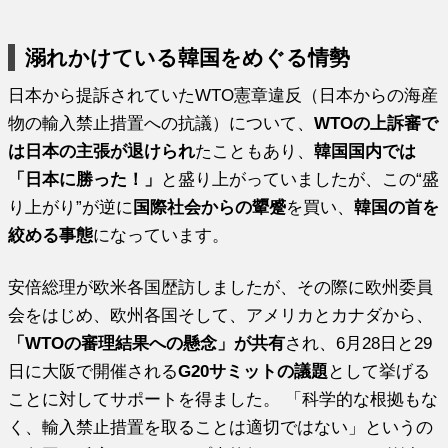
溺れかけている韓国をめぐる情勢
日本から提訴されていたWTO憲章違反（日本からの海産
物の輸入禁止措置への抗議）について、
WTOの上訴審で
は日本の主張が退けられ
たこともあり、
韓国国内では
「日本に勝った！」
と盛り上がっていましたが、この“盛
り上がり”が逆に
国際社会からの顰蹙
を買い、
韓国の首を
絞める事態
になっています。
安倍総理が欧米各国歴訪しましたが、その際に欧州委員
会をはじめ、欧州各国そして、アメリカとカナダから、
「WTOの審理結果への懸念」が共有
され、6月28日と29
日に大阪で開催される
G20サミットの議題
として挙げる
ことに対してサポートを得ました。 「科学的な根拠もな
く、輸入禁止措置を取ることは適切ではない」というの