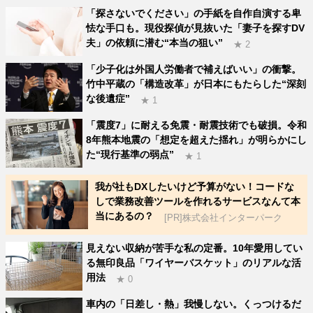
「探さないでください」の手紙を自作自演する卑
怯な手口も。現役探偵が見抜いた「妻子を探すDV
夫」の依頼に潜む“本当の狙い”
★ 2
「少子化は外国人労働者で補えばいい」の衝撃。
竹中平蔵の「構造改革」が日本にもたらした“深刻
な後遺症”
★ 1
「震度7」に耐える免震・耐震技術でも破損。令和
8年熊本地震の「想定を超えた揺れ」が明らかにし
た“現行基準の弱点”
★ 1
我が社もDXしたいけど予算がない！コードな
しで業務改善ツールを作れるサービスなんて本
当にあるの？
[PR]株式会社インターパーク
見えない収納が苦手な私の定番。10年愛用してい
る無印良品「ワイヤーバスケット」のリアルな活
用法
★ 0
車内の「日差し・熱」我慢しない。くっつけるだ