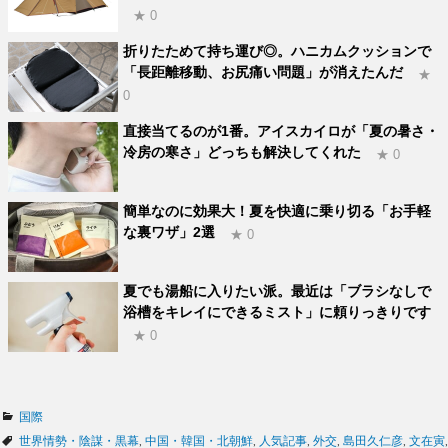
★ 0
折りたためて持ち運び◎。ハニカムクッションで
「長距離移動、お尻痛い問題」が消えたんだ
★
0
直接当てるのが1番。アイスカイロが「夏の暑さ・
冷房の寒さ」どっちも解決してくれた
★ 0
簡単なのに効果大！夏を快適に乗り切る「お手軽
な裏ワザ」2選
★ 0
夏でも湯船に入りたい派。最近は「ブラシなしで
浴槽をキレイにできるミスト」に頼りっきりです
★ 0
カ
国際
テ
タ
世界情勢・陰謀・黒幕
,
中国・韓国・北朝鮮
,
人気記事
,
外交
,
島田久仁彦
,
文在寅
,