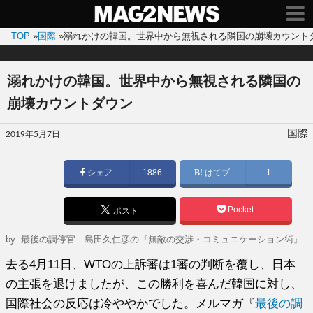
TOP
»
国際
»
溺れかけの韓国。世界中から無視される隣国の崩壊カウント
溺れかけの韓国。世界中から無視される隣国の
崩壊カウントダウン
投
国際
2019年5月7日
稿
日:
シェア
1886
はてブ
1
Pocket
ポスト
by
最後の調停官 島田久仁彦の『無敵の交渉・コミュニケーション術』
去る4月11日、WTOの上訴審は1審の判断を覆し、日本
の主張を退けましたが、この勝利を喜んだ韓国に対し、
国際社会の反応は冷ややかでした。メルマガ『
最後の調