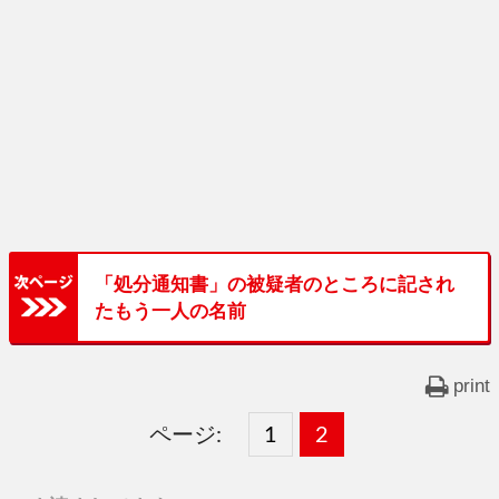
「処分通知書」の被疑者のところに記され
たもう一人の名前
print
ページ:
固
1
固
2
,
定
定