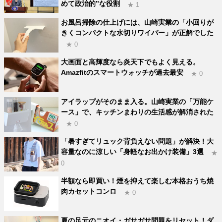
めて政治的”な役割
★ 1
お風呂掃除の仕上げには、山崎実業の「小回りが
きくコンパクトな水切りワイパー」が正解でした
★ 0
大画面と高輝度なら炎天下でもよく見える。
Amazfitのスマートウォッチが過去最安
★ 0
アイラップがそのまま入る。山崎実業の「万能ケ
ース」で、キッチンまわりの生活感が解消された
★ 0
「暑すぎてリュック背負えない問題」が解決！大
容量なのに涼しい「身軽なお出かけ装備」3選
★
0
半額なら即買い！煙を抑えて楽しむ本格おうち焼
肉カセットコンロ
★ 0
夏の足元のニオイ・ガサガサ問題をリセット！ダ