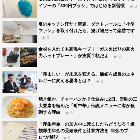
イソーの「330円ブラシ」ではじめる新習慣
★ 0
夏のキッチン汗だく問題。ダクトレールに「小型
ファン」を取り付けたら、揚げ物だって楽勝です
★ 0
食材を入れても高温キープ！「ガス火ばりの高火
力ホットプレート」が実質半額だよ
★ 0
「羨ましい」が未来を変える。嫉妬を成長のエネ
ルギーに変える思考とは？
★ 0
焼き飯か、チャーハンか？仕込みに2日、旨味の三
大要素を極めた「町中華」伝説メニューに客が殺
到する理由
★ 0
「厚生年金」の加入中に死亡したらどうなる？遺
族厚生年金の受給条件と計算方法を“年金のプ
ロ”が解説
★ 0