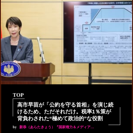
TOP
高市早苗が「公約を守る首相」を演じ続
けるため、ただそれだけ。税率1％策が
背負わされた“極めて政治的”な役割
by
新恭（あらたきょう）『国家権力＆メディア…