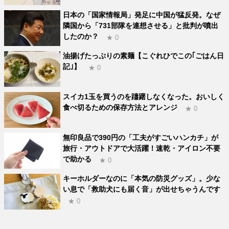
日本の「国家情報局」発足に中国が猛反発。なぜ
隣国から「731部隊を連想させる」と批判が噴出
したのか？
★ 0
油揚げたっぷりの素麺【こぐれひでこの｢ごはん日
記｣】
★ 0
スイカ1玉を買うのを躊躇しなくなった。おいしく
食べ切るための保存方法とアレンジ
★ 0
無印良品で390円の「工夫がすごいハンカチ」が
旅行・アウトドアで大活躍！速乾・アイロン不要
で助かる
★ 0
キーホルダーなのに「本気の防災グッズ」。少な
い息で「救助犬にも届く音」が出せちゃうんです
★ 0