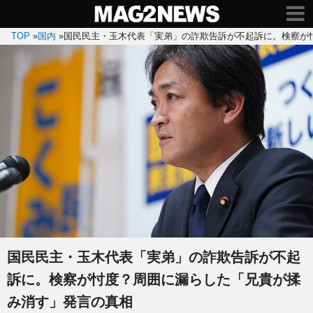
TOP
»
国内
»
国民民主・玉木代表「実弟」の詐欺告訴が不起訴に。検察が
国民民主・玉木代表「実弟」の詐欺告訴が不起
訴に。検察が忖度？周囲に漏らした「兄貴が揉
み消す」発言の真相