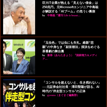
巨大IT企業が抱える「見えない借金」は
250兆円。元Microsoftエンジニア中島聡
が解説する「AIブーム」の危うい裏側
by
中島聡『週刊 Life is beaut…
「玉虫色」では虫にも失礼。維新“悲
願”の中身なき「副首都法」採決をめぐる
茶番劇の舞台裏
by
新恭（あらたきょう）『国家権力＆メディ
ア…
「コンサルを超えないと、生き残れない」
──元証券会社社長・澤田聖陽が語る、AI
時代の"伴走型コンサル"の正体
by
gyouza（まぐまぐ編集部）