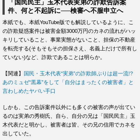
「国民民主」玉木代表実弟の詐欺告訴案
件、何と不起訴に──検審へ不服申立へ
本紙でも、本紙YouTube版でも解説しているように、こ
の詐欺疑惑案件は被害金額3000万円のカネの流れがハッ
キリしていること、事業実態がないこと、担保の不動産
を転売する(そもそもその担保さえ、名義上だけで所有し
ていない)など、詐欺であることは明らか。
【関連】
国民・玉木代表“実弟”の詐欺師ぶりは超一流!?
あのミュゼ“黒幕”をして「自分はまったくの被害者」と
言わしめたヤバい手口
しかも、この告訴案件以外にも多くの被害の声が出てい
るのは実弟の秀樹氏、自ら、自分の兄は「国民民主」玉
木代表だと明かし、被害者は皆、その兄の信用でカネを
出していた。