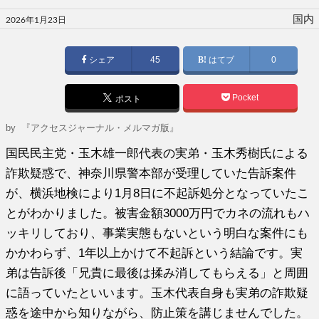
投
国内
2026年1月23日
稿
日:
シェア
45
はてブ
0
Pocket
ポスト
by
『アクセスジャーナル・メルマガ版』
国民民主党・玉木雄一郎代表の実弟・玉木秀樹氏による
詐欺疑惑で、神奈川県警本部が受理していた告訴案件
が、横浜地検により1月8日に不起訴処分となっていたこ
とがわかりました。被害金額3000万円でカネの流れもハ
ッキリしており、事業実態もないという明白な案件にも
かかわらず、1年以上かけて不起訴という結論です。実
弟は告訴後「兄貴に最後は揉み消してもらえる」と周囲
に語っていたといいます。玉木代表自身も実弟の詐欺疑
惑を途中から知りながら、防止策を講じませんでした。