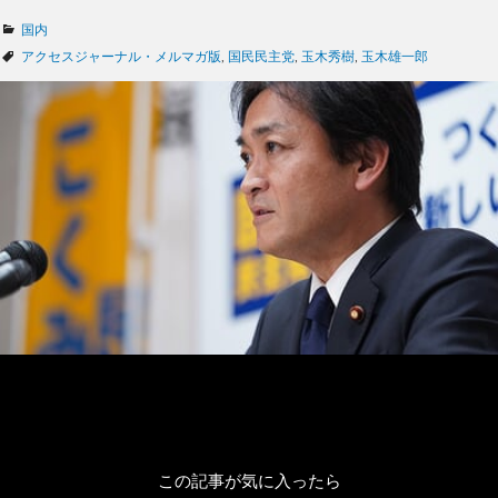
カ
国内
テ
タ
アクセスジャーナル・メルマガ版
,
国民民主党
,
玉木秀樹
,
玉木雄一郎
ゴ
グ
リ
ー
この記事が気に入ったら