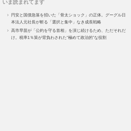
いま読まれてます
ペ
ペ
円安と国債急落を招いた「骨太ショック」の正体。グーグル日
ー
ー
本法人元社長が斬る「選択と集中」なき成長戦略
ジ
ジ
高市早苗が「公約を守る首相」を演じ続けるため、ただそれだ
け。税率1％策が背負わされた“極めて政治的”な役割