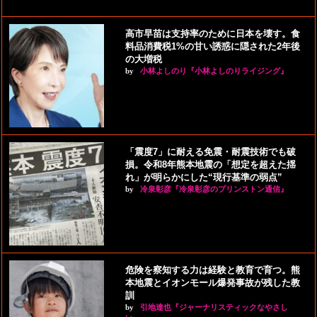
高市早苗は支持率のために日本を壊す。食
料品消費税1%の甘い誘惑に隠された2年後
の大増税
by
小林よしのり『小林よしのりライジング』
「震度7」に耐える免震・耐震技術でも破
損。令和8年熊本地震の「想定を超えた揺
れ」が明らかにした“現行基準の弱点”
by
冷泉彰彦『冷泉彰彦のプリンストン通信』
危険を察知する力は経験と教育で育つ。熊
本地震とイオンモール爆発事故が残した教
訓
by
引地達也『ジャーナリスティックなやさし