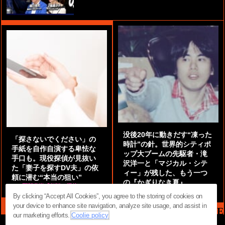
没後20年に動きだす“凍った
「探さないでください」の
時計”の針。世界的シティポ
手紙を自作自演する卑怯な
ップ大ブームの先駆者・滝
手口も。現役探偵が見抜い
沢洋一と「マジカル・シテ
た「妻子を探すDV夫」の依
ィー」が残した、もう一つ
頼に潜む“本当の狙い”
の『かぎりなき夏』
by
阿部泰尚『伝説の探偵』
by
都鳥 流星
By clicking “Accept All Cookies”, you agree to the storing of cookies on
your device to enhance site navigation, analyze site usage, and assist in
MAG2 NEWS HEADLINE
our marketing efforts.
Coolie policy