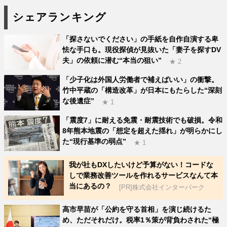
シェアランキング
「探さないでください」の手紙を自作自演する卑
怯な手口も。現役探偵が見抜いた「妻子を探すDV
夫」の依頼に潜む“本当の狙い”
★ 2
「少子化は外国人労働者で補えばいい」の衝撃。
竹中平蔵の「構造改革」が日本にもたらした“深刻
な後遺症”
★ 1
「震度7」に耐える免震・耐震技術でも破損。令和
8年熊本地震の「想定を超えた揺れ」が明らかにし
た“現行基準の弱点”
★ 1
我が社もDXしたいけど予算がない！コードな
しで業務改善ツールを作れるサービスなんて本
当にあるの？
[PR]株式会社インターパーク
高市早苗が「公約を守る首相」を演じ続けるた
め、ただそれだけ。税率1％策が背負わされた“極