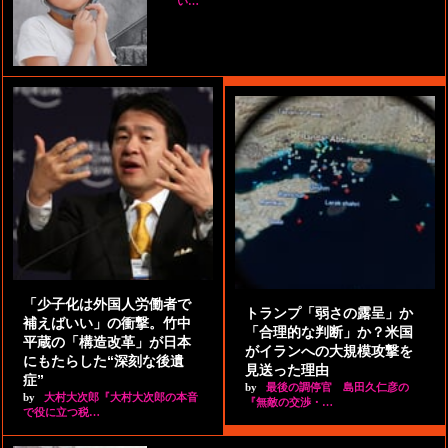
い…
「少子化は外国人労働者で
トランプ「弱さの露呈」か
補えばいい」の衝撃。竹中
「合理的な判断」か？米国
平蔵の「構造改革」が日本
がイランへの大規模攻撃を
にもたらした“深刻な後遺
見送った理由
症”
by
最後の調停官 島田久仁彦の
by
大村大次郎『大村大次郎の本音
『無敵の交渉・…
で役に立つ税…