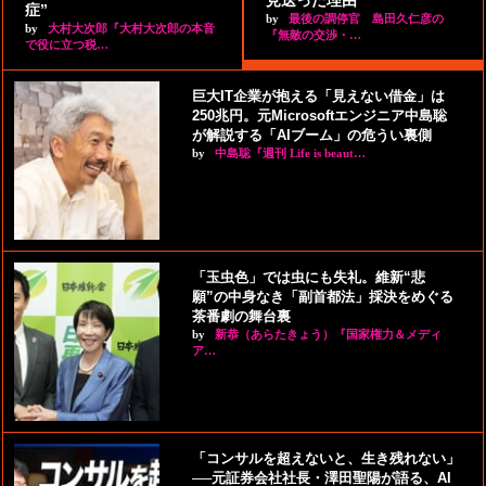
症”
by
最後の調停官 島田久仁彦の
by
大村大次郎『大村大次郎の本音
『無敵の交渉・…
で役に立つ税…
巨大IT企業が抱える「見えない借金」は
250兆円。元Microsoftエンジニア中島聡
が解説する「AIブーム」の危うい裏側
by
中島聡『週刊 Life is beaut…
「玉虫色」では虫にも失礼。維新“悲
願”の中身なき「副首都法」採決をめぐる
茶番劇の舞台裏
by
新恭（あらたきょう）『国家権力＆メディ
ア…
「コンサルを超えないと、生き残れない」
──元証券会社社長・澤田聖陽が語る、AI