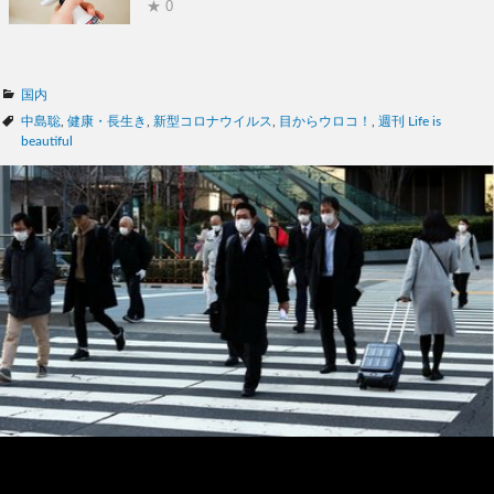
★ 0
カ
国内
テ
タ
中島聡
,
健康・長生き
,
新型コロナウイルス
,
目からウロコ！
,
週刊 Life is
ゴ
グ
beautiful
リ
ー