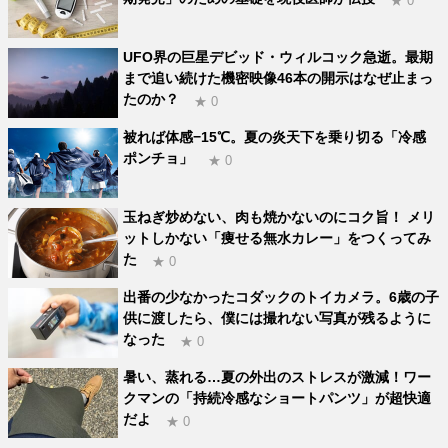
★ 0
UFO界の巨星デビッド・ウィルコック急逝。最期
まで追い続けた機密映像46本の開示はなぜ止まっ
たのか？
★ 0
被れば体感−15℃。夏の炎天下を乗り切る「冷感
ポンチョ」
★ 0
玉ねぎ炒めない、肉も焼かないのにコク旨！ メリ
ットしかない「痩せる無水カレー」をつくってみ
た
★ 0
出番の少なかったコダックのトイカメラ。6歳の子
供に渡したら、僕には撮れない写真が残るように
なった
★ 0
暑い、蒸れる…夏の外出のストレスが激減！ワー
クマンの「持続冷感なショートパンツ」が超快適
だよ
★ 0