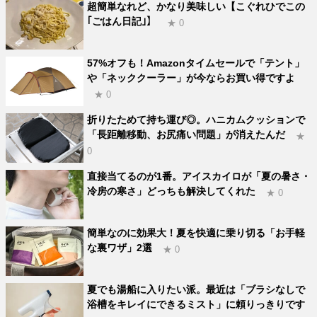
超簡単なれど、かなり美味しい【こぐれひでこの
｢ごはん日記｣】
★ 0
57%オフも！Amazonタイムセールで「テント」
や「ネッククーラー」が今ならお買い得ですよ
★ 0
折りたためて持ち運び◎。ハニカムクッションで
「長距離移動、お尻痛い問題」が消えたんだ
★
0
直接当てるのが1番。アイスカイロが「夏の暑さ・
冷房の寒さ」どっちも解決してくれた
★ 0
簡単なのに効果大！夏を快適に乗り切る「お手軽
な裏ワザ」2選
★ 0
夏でも湯船に入りたい派。最近は「ブラシなしで
浴槽をキレイにできるミスト」に頼りっきりです