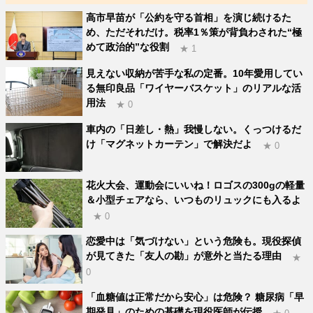
高市早苗が「公約を守る首相」を演じ続けるた
め、ただそれだけ。税率1％策が背負わされた“極
めて政治的”な役割
★ 1
見えない収納が苦手な私の定番。10年愛用してい
る無印良品「ワイヤーバスケット」のリアルな活
用法
★ 0
車内の「日差し・熱」我慢しない。くっつけるだ
け「マグネットカーテン」で解決だよ
★ 0
花火大会、運動会にいいね！ロゴスの300gの軽量
＆小型チェアなら、いつものリュックにも入るよ
★ 0
恋愛中は「気づけない」という危険も。現役探偵
が見てきた「友人の勘」が意外と当たる理由
★
0
「血糖値は正常だから安心」は危険？ 糖尿病「早
期発見」のための基礎を現役医師が伝授