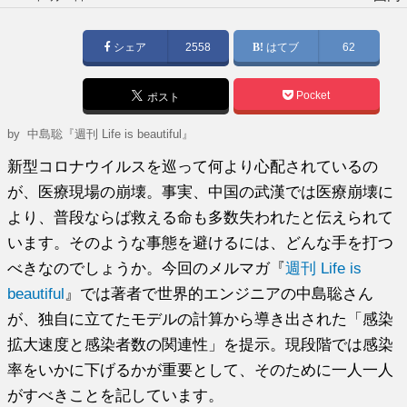
稿
日:
シェア
2558
はてブ
62
Pocket
ポスト
by
中島聡『週刊 Life is beautiful』
新型コロナウイルスを巡って何より心配されているの
が、医療現場の崩壊。事実、中国の武漢では医療崩壊に
より、普段ならば救える命も多数失われたと伝えられて
います。そのような事態を避けるには、どんな手を打つ
べきなのでしょうか。今回のメルマガ『
週刊 Life is
beautiful
』では著者で世界的エンジニアの中島聡さん
が、独自に立てたモデルの計算から導き出された「感染
拡大速度と感染者数の関連性」を提示。現段階では感染
率をいかに下げるかが重要として、そのために一人一人
がすべきことを記しています。