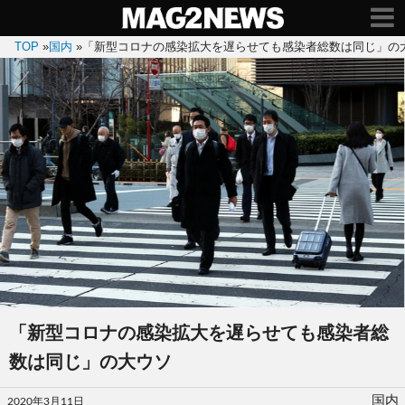
TOP
»
国内
»
「新型コロナの感染拡大を遅らせても感染者総数は同じ」の
「新型コロナの感染拡大を遅らせても感染者総
数は同じ」の大ウソ
投
国内
2020年3月11日