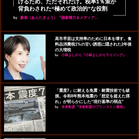
けるため、ただそれだけ。税率1％策が
背負わされた“極めて政治的”な役割
by
新恭（あらたきょう）『国家権力＆メディア…
高市早苗は支持率のために日本を壊す。食
料品消費税1%の甘い誘惑に隠された2年後
の大増税
by
小林よしのり『小林よしのりライジング』
「震度7」に耐える免震・耐震技術でも破
損。令和8年熊本地震の「想定を超えた揺
れ」が明らかにした“現行基準の弱点”
by
冷泉彰彦『冷泉彰彦のプリンストン通信』