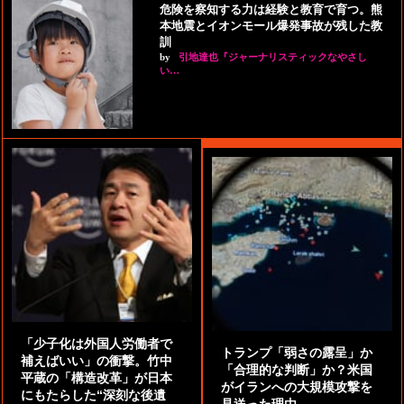
危険を察知する力は経験と教育で育つ。熊
本地震とイオンモール爆発事故が残した教
訓
by
引地達也『ジャーナリスティックなやさし
い…
「少子化は外国人労働者で
トランプ「弱さの露呈」か
補えばいい」の衝撃。竹中
「合理的な判断」か？米国
平蔵の「構造改革」が日本
がイランへの大規模攻撃を
にもたらした“深刻な後遺
見送った理由