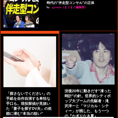
時代の"伴走型コンサル"の正体
by
gyouza（まぐまぐ編集部）
没後20年に動きだす“凍った
「探さないでください」の
時計”の針。世界的シティポ
手紙を自作自演する卑怯な
ップ大ブームの先駆者・滝
手口も。現役探偵が見抜い
沢洋一と「マジカル・シテ
た「妻子を探すDV夫」の依
ィー」が残した、もう一つ
頼に潜む“本当の狙い”
の『かぎりなき夏』
by
阿部泰尚『伝説の探偵』