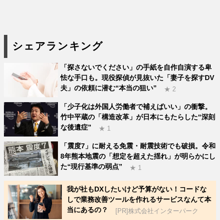
シェアランキング
「探さないでください」の手紙を自作自演する卑
怯な手口も。現役探偵が見抜いた「妻子を探すDV
夫」の依頼に潜む“本当の狙い”
★ 2
「少子化は外国人労働者で補えばいい」の衝撃。
竹中平蔵の「構造改革」が日本にもたらした“深刻
な後遺症”
★ 1
「震度7」に耐える免震・耐震技術でも破損。令和
8年熊本地震の「想定を超えた揺れ」が明らかにし
た“現行基準の弱点”
★ 1
我が社もDXしたいけど予算がない！コードな
しで業務改善ツールを作れるサービスなんて本
当にあるの？
[PR]株式会社インターパーク