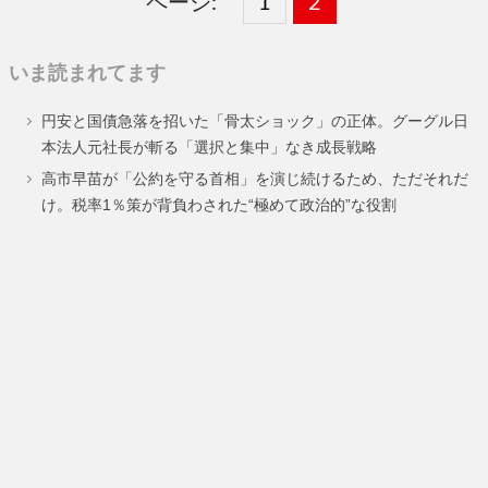
ページ:
固
1
固
2
,
定
定
いま読まれてます
ペ
ペ
円安と国債急落を招いた「骨太ショック」の正体。グーグル日
ー
ー
本法人元社長が斬る「選択と集中」なき成長戦略
ジ
ジ
高市早苗が「公約を守る首相」を演じ続けるため、ただそれだ
け。税率1％策が背負わされた“極めて政治的”な役割