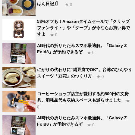
はん日記｣】
★ 0
53%オフも！Amazonタイムセールで「クリップ
ファンライト」や「タープ」が今ならお買い得で
すよ
★ 0
AI時代の折りたたみスマホ最適解。「Galaxy Z
Fold8」が予約できるぞ
★ 0
にがりの代わりに“絹豆腐でOK”。台湾のひんやり
スイーツ「豆花」のつくり方
★ 0
コーヒーショップ店主が愛用する約500円の文房
具。消耗品代も収納スペースも減らせました
★
0
AI時代の折りたたみスマホ最適解。「Galaxy Z
Fold8」が予約できるぞ
★ 0