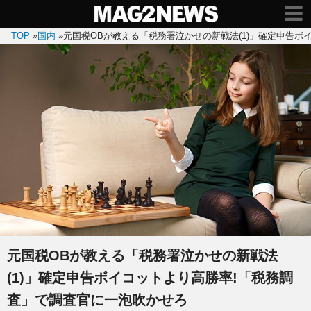
TOP
»
国内
»
元国税OBが教える「税務署泣かせの新戦法(1)」確定申告ボ
元国税OBが教える「税務署泣かせの新戦法
(1)」確定申告ボイコットより高勝率!「税務調
査」で調査官に一泡吹かせろ