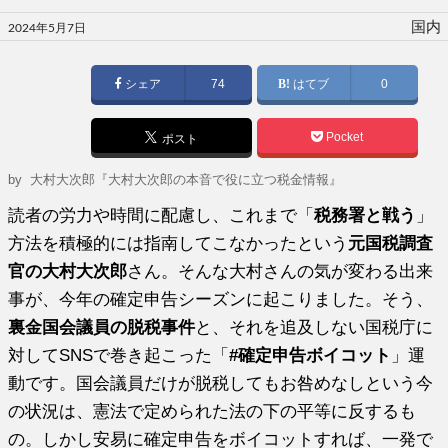
投
国内
2024年5月7日
稿
日:
シェア
74
はてブ
0
Pocket
ポスト
by
大村大次郎『大村大次郎の本音で役に立つ税金情報』
読者の労力や時間に配慮し、これまで「
税務署と戦う
」
方法を積極的には指南してこなかったという
元国税調査
官の大村大次郎
さん。そんな大村さんの気が変わる出来
事が、今年の確定申告シーズンに起こりました。そう、
裏金国会議員の脱税事件
と、それを追及しない国税庁に
対してSNSで巻き起こった「
#確定申告ボイコット
」運
動です。国会議員だけが脱税してもお咎めなしという今
の状況は、憲法で定められた法の下の平等に反するも
の。しかし安易に確定申告をボイコットすれば、一発で