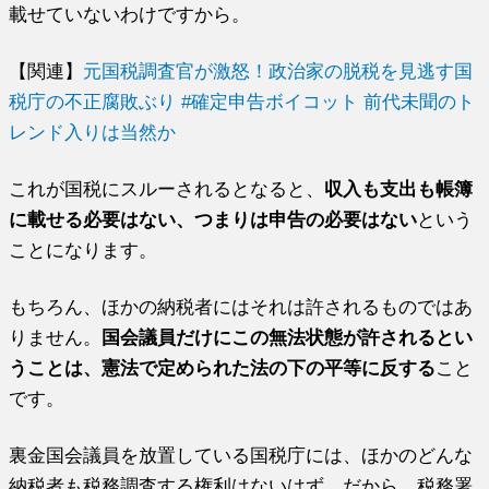
載せていないわけですから。
【関連】
元国税調査官が激怒！政治家の脱税を見逃す国
税庁の不正腐敗ぶり #確定申告ボイコット 前代未聞のト
レンド入りは当然か
これが国税にスルーされるとなると、
収入も支出も帳簿
に載せる必要はない、つまりは申告の必要はない
という
ことになります。
もちろん、ほかの納税者にはそれは許されるものではあ
りません。
国会議員だけにこの無法状態が許されるとい
うことは、憲法で定められた法の下の平等に反する
こと
です。
裏金国会議員を放置している国税庁には、ほかのどんな
納税者も税務調査する権利はないはず。だから、税務署