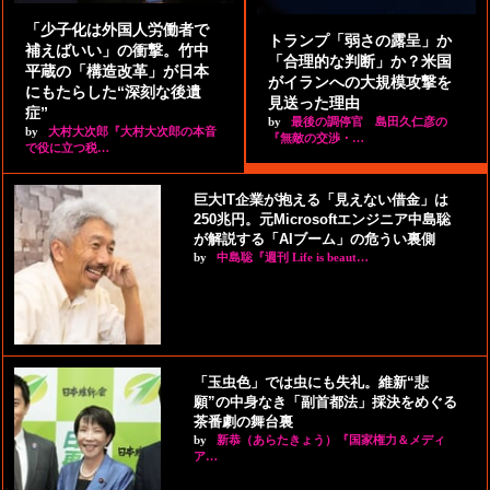
「少子化は外国人労働者で
トランプ「弱さの露呈」か
補えばいい」の衝撃。竹中
「合理的な判断」か？米国
平蔵の「構造改革」が日本
がイランへの大規模攻撃を
にもたらした“深刻な後遺
見送った理由
症”
by
最後の調停官 島田久仁彦の
by
大村大次郎『大村大次郎の本音
『無敵の交渉・…
で役に立つ税…
巨大IT企業が抱える「見えない借金」は
250兆円。元Microsoftエンジニア中島聡
が解説する「AIブーム」の危うい裏側
by
中島聡『週刊 Life is beaut…
「玉虫色」では虫にも失礼。維新“悲
願”の中身なき「副首都法」採決をめぐる
茶番劇の舞台裏
by
新恭（あらたきょう）『国家権力＆メディ
ア…