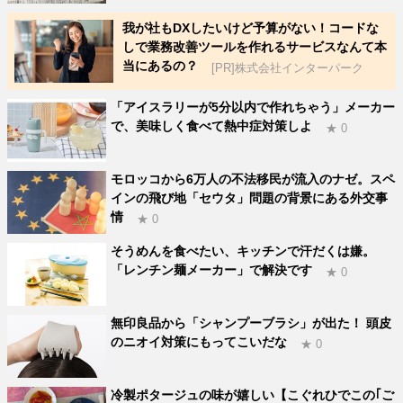
我が社もDXしたいけど予算がない！コードな
しで業務改善ツールを作れるサービスなんて本
当にあるの？
[PR]株式会社インターパーク
「アイスラリーが5分以内で作れちゃう」メーカー
で、美味しく食べて熱中症対策しよ
★ 0
モロッコから6万人の不法移民が流入のナゼ。スペ
インの飛び地「セウタ」問題の背景にある外交事
情
★ 0
そうめんを食べたい、キッチンで汗だくは嫌。
「レンチン麺メーカー」で解決です
★ 0
無印良品から「シャンプーブラシ」が出た！ 頭皮
のニオイ対策にもってこいだな
★ 0
冷製ポタージュの味が嬉しい【こぐれひでこの｢ご