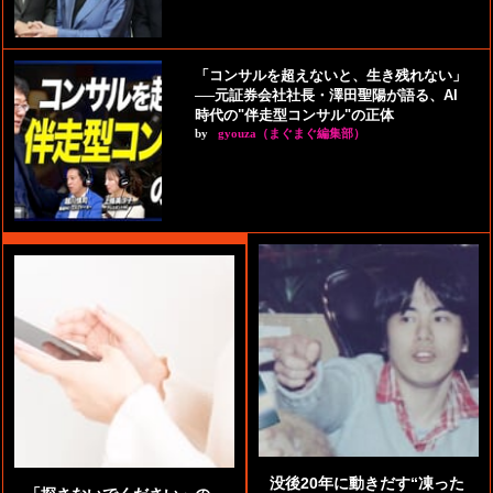
「コンサルを超えないと、生き残れない」
──元証券会社社長・澤田聖陽が語る、AI
時代の"伴走型コンサル"の正体
by
gyouza（まぐまぐ編集部）
没後20年に動きだす“凍った