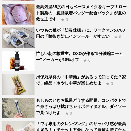
最高気温35度の日もベースメイクをキープ！ロー
ト製薬の「皮脂吸着パウダー配合パック」が夏の
救世主です
★ 0
いつもの靴が「防災仕様」に。ワークマンの780
円の「踏抜き防止インソール」がすごい
★ 0
忙しい朝の救世主。OXOが作る“5分濃縮コーヒ
ー”メーカーが18%オフ
★ 0
揖保乃糸発の「中華麺」があるって知ってた？家
で、絶品・冷やし中華が楽しめたよ
★ 0
もしものときお風呂どうする問題。コンパクトで
全身さっぱり拭けちゃうボディタオル、ダイソー
で見つけたよ
★ 0
「ワキ専用のクレンジング」のサッパリ感が最高
すぎる！エチケット万全になって自信を持てたん