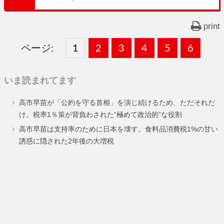
print
ページ:
固
1
固
2
,
固
3
,
固
4
,
固
5
,
固
6
,
定
定
定
定
定
定
いま読まれてます
ペ
ペ
ペ
ペ
ペ
ペ
高市早苗が「公約を守る首相」を演じ続けるため、ただそれだ
ー
ー
ー
ー
ー
ー
け。税率1％策が背負わされた“極めて政治的”な役割
ジ
ジ
ジ
ジ
ジ
ジ
高市早苗は支持率のために日本を壊す。食料品消費税1%の甘い
誘惑に隠された2年後の大増税