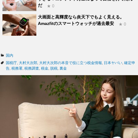
だ
★ 0
大画面と高輝度なら炎天下でもよく見える。
Amazfitのスマートウォッチが過去最安
★ 0
カ
国内
テ
タ
国税庁
,
大村大次郎
,
大村大次郎の本音で役に立つ税金情報
,
日本ヤバい
,
確定申
ゴ
グ
告
,
税務署
,
税務調査
,
税金
,
脱税
,
裏金
リ
ー