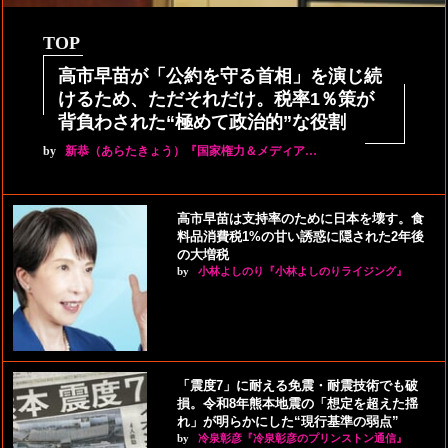
TOP
高市早苗が「公約を守る首相」を演じ続
けるため、ただそれだけ。税率1％策が
背負わされた“極めて政治的”な役割
by
新恭（あらたきょう）『国家権力＆メディア…
高市早苗は支持率のために日本を壊す。食
料品消費税1%の甘い誘惑に隠された2年後
の大増税
by
小林よしのり『小林よしのりライジング』
「震度7」に耐える免震・耐震技術でも破
損。令和8年熊本地震の「想定を超えた揺
れ」が明らかにした“現行基準の弱点”
by
冷泉彰彦『冷泉彰彦のプリンストン通信』