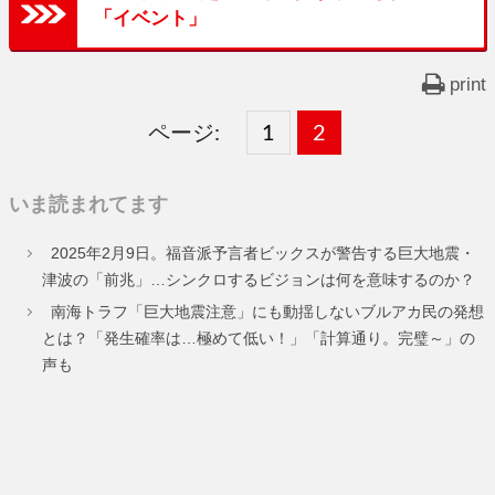
「イベント」
print
ページ:
固
1
固
2
,
定
定
いま読まれてます
ペ
ペ
2025年2月9日。福音派予言者ビックスが警告する巨大地震・
ー
ー
津波の「前兆」…シンクロするビジョンは何を意味するのか？
ジ
ジ
南海トラフ「巨大地震注意」にも動揺しないブルアカ民の発想
とは？「発生確率は…極めて低い！」「計算通り。完璧～」の
声も