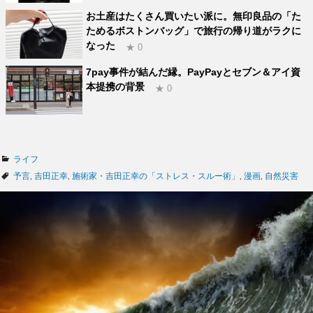
お土産はたくさん買いたい派に。無印良品の「た
ためるボストンバッグ」で旅行の帰り道がラクに
なった
★ 0
7pay事件が結んだ縁。PayPayとセブン＆アイ資
本提携の背景
★ 0
カ
ライフ
テ
タ
予言
,
吉田正幸
,
施術家・吉田正幸の「ストレス・スルー術」
,
漫画
,
自然災害
ゴ
グ
リ
ー