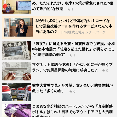
め、ただそれだけ。税率1％策が背負わされた“極
めて政治的”な役割
★ 1
我が社もDXしたいけど予算がない！コードな
しで業務改善ツールを作れるサービスなんて本
当にあるの？
[PR]株式会社インターパーク
「震度7」に耐える免震・耐震技術でも破損。令和
8年熊本地震の「想定を超えた揺れ」が明らかにし
た“現行基準の弱点”
★ 1
マグネット収納も便利！「かゆい所に手が届くブ
ラシ」でお風呂掃除の時短に成功したよ
★ 0
熊本大震災で見えた希望。支え合いと防災体制が
救った「多くの命」
★ 0
こまめな水分補給のハードルが下がる「真空断熱
ボトル」はこれ！日常でもアウトドアでも大活躍