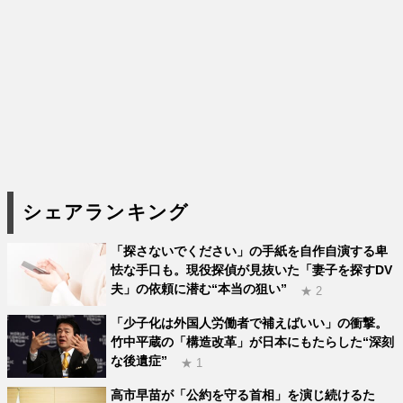
シェアランキング
「探さないでください」の手紙を自作自演する卑
怯な手口も。現役探偵が見抜いた「妻子を探すDV
夫」の依頼に潜む“本当の狙い”
★ 2
「少子化は外国人労働者で補えばいい」の衝撃。
竹中平蔵の「構造改革」が日本にもたらした“深刻
な後遺症”
★ 1
高市早苗が「公約を守る首相」を演じ続けるた