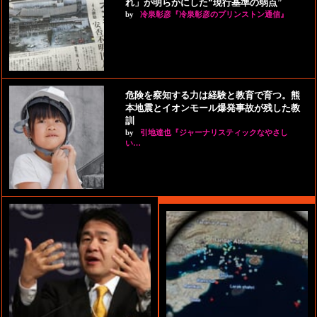
れ」が明らかにした“現行基準の弱点”
by
冷泉彰彦『冷泉彰彦のプリンストン通信』
危険を察知する力は経験と教育で育つ。熊
本地震とイオンモール爆発事故が残した教
訓
by
引地達也『ジャーナリスティックなやさし
い…