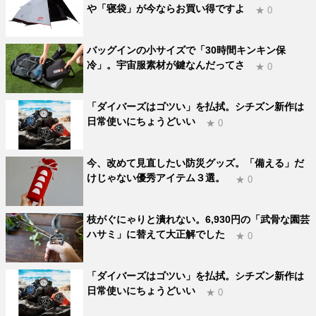
や「寝袋」が今ならお買い得ですよ
★ 0
バッグインの小サイズで「30時間キンキン保
冷」。宇宙服素材が鍵なんだってさ
★ 0
「ダイバーズはゴツい」を払拭。シチズン新作は
日常使いにちょうどいい
★ 0
今、改めて見直したい防災グッズ。「備える」だ
けじゃない優秀アイテム３選。
★ 0
枝がぐにゃりと潰れない。6,930円の「武骨な園芸
ハサミ」に替えて大正解でした
★ 0
「ダイバーズはゴツい」を払拭。シチズン新作は
日常使いにちょうどいい
★ 0