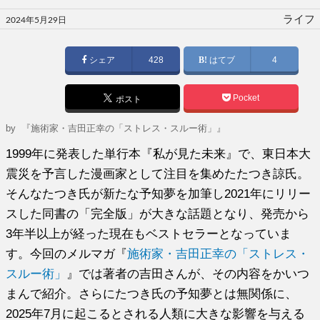
投
ライフ
2024年5月29日
稿
日:
シェア
428
はてブ
4
Pocket
ポスト
by
『施術家・吉田正幸の「ストレス・スルー術」』
1999年に発表した単行本『私が見た未来』で、東日本大
震災を予言した漫画家として注目を集めたたつき諒氏。
そんなたつき氏が新たな予知夢を加筆し2021年にリリー
スした同書の「完全版」が大きな話題となり、発売から
3年半以上が経った現在もベストセラーとなっていま
す。今回のメルマガ『
施術家・吉田正幸の「ストレス・
スルー術」
』では著者の吉田さんが、その内容をかいつ
まんで紹介。さらにたつき氏の予知夢とは無関係に、
2025年7月に起こるとされる人類に大きな影響を与える