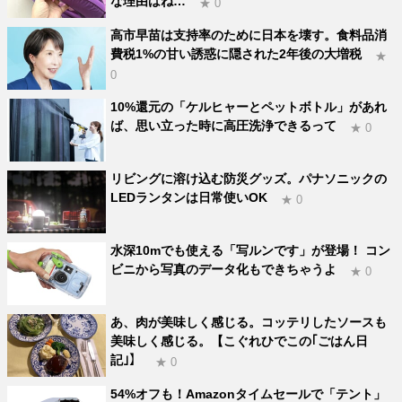
な理由はね…
★ 0
高市早苗は支持率のために日本を壊す。食料品消
費税1%の甘い誘惑に隠された2年後の大増税
★
0
10%還元の「ケルヒャーとペットボトル」があれ
ば、思い立った時に高圧洗浄できるって
★ 0
リビングに溶け込む防災グッズ。パナソニックの
LEDランタンは日常使いOK
★ 0
水深10mでも使える「写ルンです」が登場！ コン
ビニから写真のデータ化もできちゃうよ
★ 0
あ、肉が美味しく感じる。コッテリしたソースも
美味しく感じる。【こぐれひでこの｢ごはん日
記｣】
★ 0
54%オフも！Amazonタイムセールで「テント」