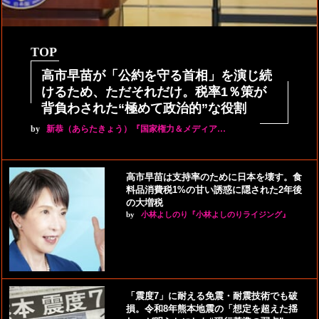
TOP
高市早苗が「公約を守る首相」を演じ続
けるため、ただそれだけ。税率1％策が
背負わされた“極めて政治的”な役割
by
新恭（あらたきょう）『国家権力＆メディア…
高市早苗は支持率のために日本を壊す。食
料品消費税1%の甘い誘惑に隠された2年後
の大増税
by
小林よしのり『小林よしのりライジング』
「震度7」に耐える免震・耐震技術でも破
損。令和8年熊本地震の「想定を超えた揺