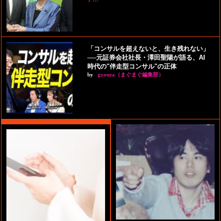
「コンサルを超えないと、生き残れない」
──元証券会社社長・澤田聖陽が語る、AI
時代の"伴走型コンサル"の正体
by
gyouza（まぐまぐ編集部）