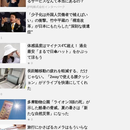
るサービスなんて本当にあるの？
[PR]株式会社インターパーク
「少子化は外国人労働者で補えばい
い」の衝撃。竹中平蔵の「構造改
革」が日本にもたらした“深刻な後遺
症”
 1
体感温度はマイナス4℃超え！ 過去
最安「まるで日傘ハット」をかぶっ
て涼もう
★ 0
長距離移動の疲れを軽減する、だけ
じゃない。「2wayで使える腰クッシ
ョン」がドライブを快適にしてくれ
た
 0
多摩動物公園「ライオン3頭の死」が
示した酷暑の脅威。夏の暑さは「新
たな自然災害」になった
★ 0
旅行にかさばるカメラはもういらな