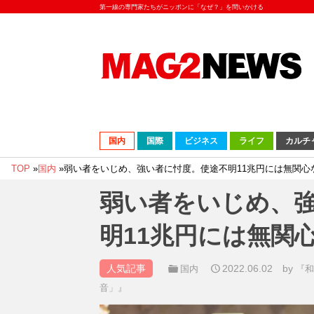
第一線の専門家たちがニッポンに「なぜ？」を問いかける
国内
国際
ビジネス
ライフ
カルチ
TOP
»
国内
»
弱い者をいじめ、強い者に忖度。使途不明11兆円には無関心
弱い者をいじめ、
明11兆円には無関
人気記事
2022.06.02
by
国内
『
音」』