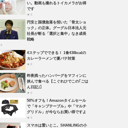
い。動画も撮れるトイカメラがお得
です
★ 0
円安と国債急落を招いた「骨太ショ
ック」の正体。グーグル日本法人元
社長が斬る「選択と集中」なき成長
戦略
 0
4ステップでできる！ 1食438kcalの
カレーラーメンで夏バテ対策
★ 0
昨夜残ったハンバーグをマフィンに
挟んで食べる【こぐれひでこの｢ごは
ん日記｣】
★ 0
50%オフも！Amazonタイムセール
で「キャンプテーブル」や「マルチ
グリドル」が今ならお買い得ですよ
★ 0
スマホは置いとこ。SHANLINGの小