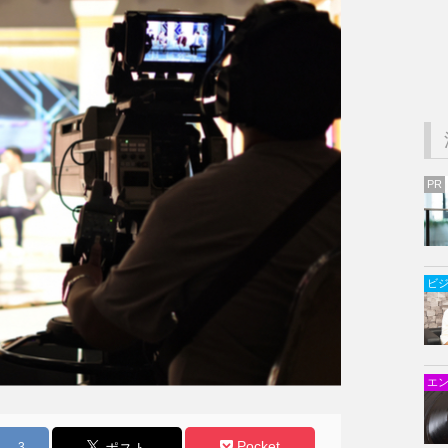
PR
ビ
エ
Pocket
3