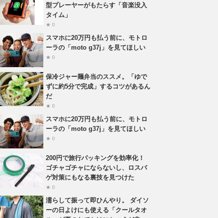
型プレーヤーがもたらす「音楽没入
タイム」
★ 0
スマホに20万円も払う前に、モトロ
ーラの「moto g37j」を見てほしい
★ 0
保冷ジャー麺弁当のススメ。「ゆで
ずに約5分で完成」するコツがあるん
だ
★ 0
スマホに20万円も払う前に、モトロ
ーラの「moto g37j」を見てほしい
★ 0
200円で旅行パッキングを効率化！
ゴチャゴチャにならないし、ロスバ
ゲ対策にもなる裏技を見つけた
★ 0
濡らして振って即ひんやり。 ダイソ
ーの日よけにも使える「クールタオ