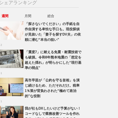
シェアランキング
週間
月間
総合
「探さないでください」の手紙を自
作自演する卑怯な手口も。現役探偵
が見抜いた「妻子を探すDV夫」の依
頼に潜む“本当の狙い”
 2
「震度7」に耐える免震・耐震技術で
も破損。令和8年熊本地震の「想定を
超えた揺れ」が明らかにした“現行基
準の弱点”
 1
高市早苗が「公約を守る首相」を演
じ続けるため、ただそれだけ。税率
1％策が背負わされた“極めて政治
的”な役割
 1
我が社もDXしたいけど予算がない！
コードなしで業務改善ツールを作れ