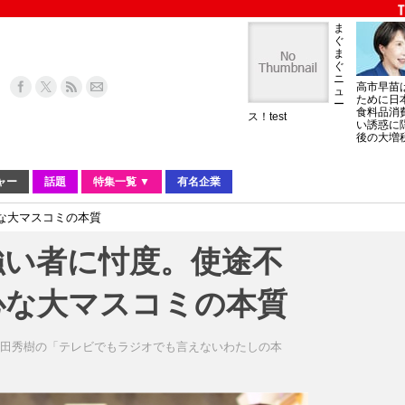
ま
ぐ
ま
ぐ
ニ
高市早苗
ュ
ために日
ー
食料品消
ス！test
い誘惑に
後の大増
ャー
話題
特集一覧 ▼
有名企業
な大マスコミの本質
強い者に忖度。使途不
心な大マスコミの本質
和田秀樹の「テレビでもラジオでも言えないわたしの本