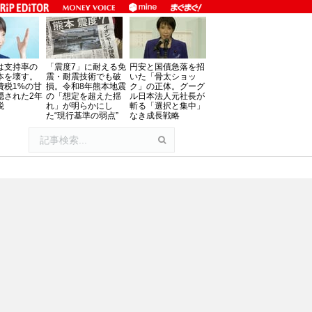
は支持率の
「震度7」に耐える免
円安と国債急落を招
本を壊す。
震・耐震技術でも破
いた「骨太ショッ
費税1%の甘
損。令和8年熊本地震
ク」の正体。グーグ
隠された2年
の「想定を超えた揺
ル日本法人元社長が
税
れ」が明らかにし
斬る「選択と集中」
た“現行基準の弱点”
なき成長戦略