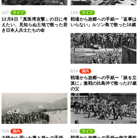
12/7
ライフ
1/29
ライフ
12月8日「真珠湾攻撃」の日に考
戦場から故郷への手紙ー「返事は
えたい、見知らぬ土地で散った若
いらない」ルソン島で散った16歳
き日本人兵士たちの命
8/14
国内
戦場から故郷への手紙ー「娘を立
派に」激戦の比島沖で散った27歳
の父
7/29
国内
6/22
ライフ
大陸から届いた妻と娘への手紙…
戦場から故郷への手紙ー南方最前