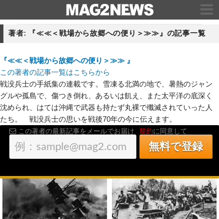
著者: 『≪≪＜戦場から故郷への便り＞≫≫』の記事一覧
『≪≪＜戦場から故郷への便り＞≫≫ 』
この著者の記事一覧はこちらから
戦没兵士の手紙集の連載です。雪凍る北満の地で、暑熱のジャン
グルや孤島で、傷つき倒れ、あるいは飢え、また太平洋の底深く
沈められ、はては沖縄で武器も持たず丸裸で殲滅されていった人
たち。 戦没兵士の思いを戦後70年の今に伝えます。
この著者の最新記事をメールでお届け
規約
に同意して