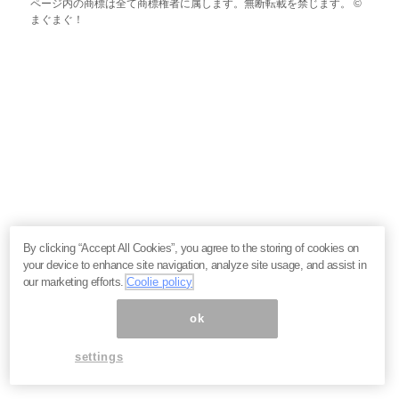
ページ内の商標は全て商標権者に属します。無断転載を禁じます。 ©
まぐまぐ！
By clicking “Accept All Cookies”, you agree to the storing of cookies on
your device to enhance site navigation, analyze site usage, and assist in
our marketing efforts.
Coolie policy
ok
settings