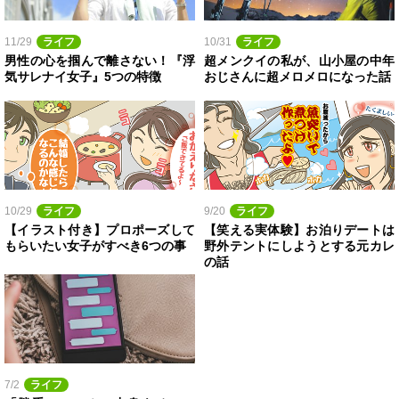
11/29
ライフ
10/31
ライフ
男性の心を掴んで離さない！『浮
超メンクイの私が、山小屋の中年
気サレナイ女子』5つの特徴
おじさんに超メロメロになった話
10/29
ライフ
9/20
ライフ
【イラスト付き】プロポーズして
【笑える実体験】お泊りデートは
もらいたい女子がすべき6つの事
野外テントにしようとする元カレ
の話
7/2
ライフ