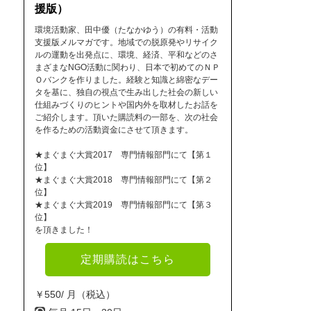
援版）
環境活動家、田中優（たなかゆう）の有料・活動
支援版メルマガです。地域での脱原発やリサイク
ルの運動を出発点に、環境、経済、平和などのさ
まざまなNGO活動に関わり、日本で初めてのＮＰ
Ｏバンクを作りました。経験と知識と綿密なデー
タを基に、独自の視点で生み出した社会の新しい
仕組みづくりのヒントや国内外を取材したお話を
ご紹介します。頂いた購読料の一部を、次の社会
を作るための活動資金にさせて頂きます。
★まぐまぐ大賞2017 専門情報部門にて【第１
位】
★まぐまぐ大賞2018 専門情報部門にて【第２
位】
★まぐまぐ大賞2019 専門情報部門にて【第３
位】
を頂きました！
定期購読はこちら
￥550/ 月（税込）