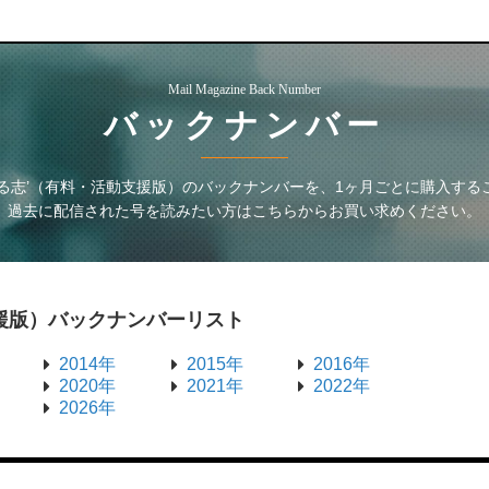
Mail Magazine Back Number
バックナンバー
る志’（有料・活動支援版）
のバックナンバーを、1ヶ月ごとに購入する
過去に配信された号を読みたい方はこちらからお買い求めください。
援版）
バックナンバーリスト
2014年
2015年
2016年
2020年
2021年
2022年
2026年