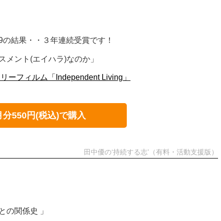
19の結果・・３年連続受賞です！
スメント(エイハラ)なのか」
フィルム「Independent Living」
月分550円(税込)で購入
田中優の‘持続する志’（有料・活動支援版）
との関係史 」