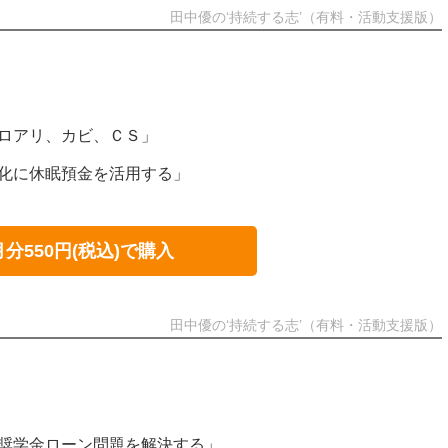
田中優の‘持続する志’（有料・活動支援版）
シロアリ、カビ、ＣＳ」
性化に休眠預金を活用する」
月分550円(税込)で購入
田中優の‘持続する志’（有料・活動支援版）
で奨学金ローン問題を解決する」