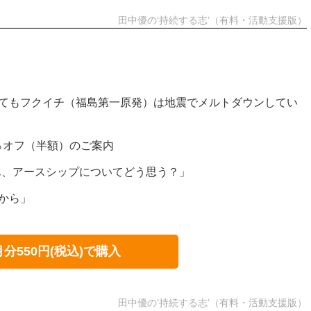
田中優の‘持続する志’（有料・活動支援版）
くてもフクイチ（福島第一原発）は地震でメルトダウンしてい
％オフ（半額）のご案内
ん、アースシップについてどう思う？」
地から」
月分550円(税込)で購入
田中優の‘持続する志’（有料・活動支援版）