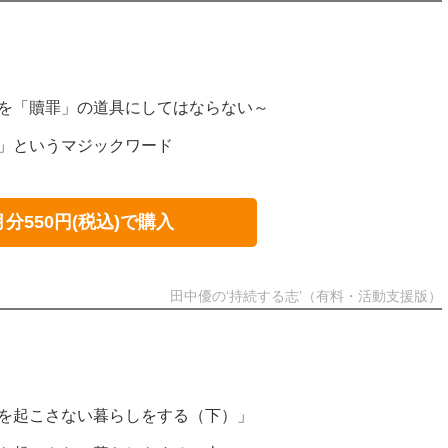
殺を「贖罪」の道具にしてはならない～
か」というマジックワード
月分550円(税込)で購入
田中優の‘持続する志’（有料・活動支援版）
化を起こさない暮らしをする（下）」