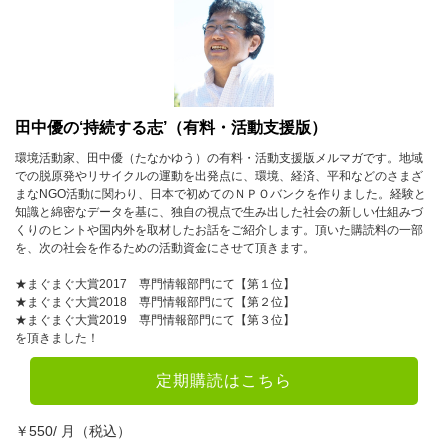
10月
11月
12月
2023年
1月
2月
3月
田中優の‘持続する志’（有料・活動支援版）
4月
5月
6月
環境活動家、田中優（たなかゆう）の有料・活動支援版メルマガです。地域
での脱原発やリサイクルの運動を出発点に、環境、経済、平和などのさまざ
7月
8月
9月
まなNGO活動に関わり、日本で初めてのＮＰＯバンクを作りました。経験と
知識と綿密なデータを基に、独自の視点で生み出した社会の新しい仕組みづ
10月
11月
12月
くりのヒントや国内外を取材したお話をご紹介します。頂いた購読料の一部
を、次の社会を作るための活動資金にさせて頂きます。
2022年
★まぐまぐ大賞2017 専門情報部門にて【第１位】
★まぐまぐ大賞2018 専門情報部門にて【第２位】
1月
2月
3月
★まぐまぐ大賞2019 専門情報部門にて【第３位】
を頂きました！
4月
5月
6月
7月
8月
9月
定期購読はこちら
10月
11月
12月
￥550/ 月（税込）