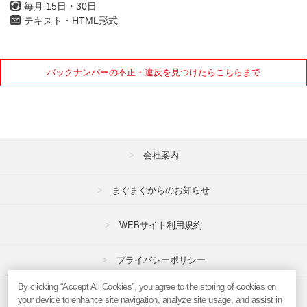
毎月 15日・30日
2021年
テキスト・HTML形式
1月
2月
3月
4月
5月
6月
バックナンバーの不正・違反を見つけたらこちらまで
7月
8月
9月
10月
11月
12月
2020年
会社案内
1月
2月
3月
まぐまぐからのお知らせ
4月
5月
6月
WEBサイト利用規約
7月
8月
9月
10月
11月
12月
プライバシーポリシー
By clicking “Accept All Cookies”, you agree to the storing of cookies on
2019年
特定商取引法
your device to enhance site navigation, analyze site usage, and assist in