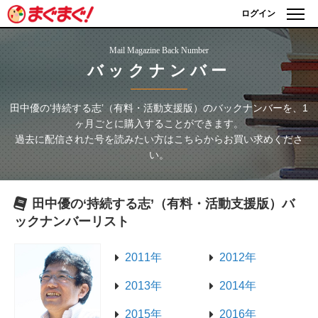
ログイン
Mail Magazine Back Number
バックナンバー
田中優の‘持続する志’（有料・活動支援版）
のバックナンバーを、1
ヶ月ごとに購入することができます。
過去に配信された号を読みたい方はこちらからお買い求めくださ
い。
田中優の‘持続する志’（有料・活動支援版）
バ
ックナンバーリスト
2011年
2012年
2013年
2014年
2015年
2016年