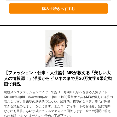
1月
2月
3月
購入手続きへすすむ
4月
5月
6月
7月
8月
9月
10月
11月
12月
2023年
1月
2月
3月
4月
5月
6月
【ファッション・仕事・人生論】MBが教える「美しい大
人の情報源！」洋服からビジネスまで月20万文字&限定動
7月
8月
9月
画で解説
10月
11月
12月
現役メンズファッションバイヤーであり、月間100万PVを誇る人気サイト
KnowerMag(http://www.neqwsnet-japan.info)運営者であるMBが伝える洋服の
着こなし方。従来型の感覚的ではない、論理的、構築的な内容。誰もが理解
2022年
できる洋服のセオリーを伝えます。またコーディネートのお悩み、疑問質問
などにも回答。Q&A形式にてメルマガ内にて回答します。全ての質問に答え
1月
2月
3月
られる訳ではありませんので予めご了承下さい。