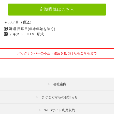
4月
5月
6月
定期購読はこちら
7月
8月
9月
￥550/ 月（税込）
10月
11月
12月
毎週 日曜日(年末年始を除く)
テキスト・HTML形式
2021年
1月
2月
3月
バックナンバーの不正・違反を見つけたらこちらまで
4月
5月
6月
7月
8月
9月
10月
11月
12月
会社案内
2020年
まぐまぐからのお知らせ
1月
2月
3月
4月
5月
6月
WEBサイト利用規約