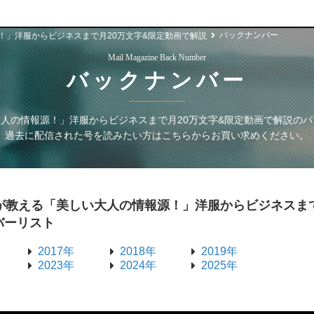
バックナンバー
！」洋服からビジネスまで月20万文字&限定動画で解説
Mail Magazine Back Number
バックナンバー
人の情報源！」洋服からビジネスまで月20万文字&限定動画で解説
のバ
過去に配信された号を読みたい方はこちらからお買い求めください。
が教える「美しい大人の情報源！」洋服からビジネスま
バーリスト
2017年
2018年
2019年
2023年
2024年
2025年