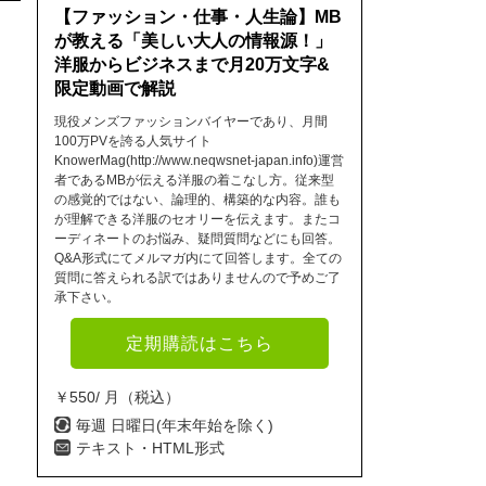
【ファッション・仕事・人生論】MB
が教える「美しい大人の情報源！」
洋服からビジネスまで月20万文字&
限定動画で解説
現役メンズファッションバイヤーであり、月間
100万PVを誇る人気サイト
KnowerMag(http://www.neqwsnet-japan.info)運営
者であるMBが伝える洋服の着こなし方。従来型
の感覚的ではない、論理的、構築的な内容。誰も
が理解できる洋服のセオリーを伝えます。またコ
ーディネートのお悩み、疑問質問などにも回答。
Q&A形式にてメルマガ内にて回答します。全ての
質問に答えられる訳ではありませんので予めご了
承下さい。
定期購読はこちら
￥550/ 月（税込）
毎週 日曜日(年末年始を除く)
テキスト・HTML形式