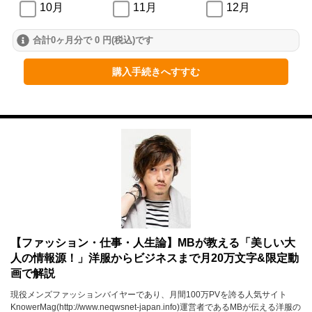
10月
11月
12月
合計0ヶ月分で 0 円(税込)です
2024年
1月
2月
3月
購入手続きへすすむ
4月
5月
6月
7月
8月
9月
10月
11月
12月
2023年
1月
2月
3月
4月
5月
6月
【ファッション・仕事・人生論】MBが教える「美しい大
人の情報源！」洋服からビジネスまで月20万文字&限定動
7月
8月
9月
画で解説
10月
11月
12月
現役メンズファッションバイヤーであり、月間100万PVを誇る人気サイト
KnowerMag(http://www.neqwsnet-japan.info)運営者であるMBが伝える洋服の