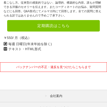
着こなし方。従来型の感覚的ではない、論理的、構築的な内容。誰もが理解
2022年
できる洋服のセオリーを伝えます。またコーディネートのお悩み、疑問質問
などにも回答。Q&A形式にてメルマガ内にて回答します。全ての質問に答え
1月
2月
3月
られる訳ではありませんので予めご了承下さい。
4月
5月
6月
定期購読はこちら
7月
8月
9月
￥550/ 月（税込）
10月
11月
12月
毎週 日曜日(年末年始を除く)
テキスト・HTML形式
2021年
1月
2月
3月
バックナンバーの不正・違反を見つけたらこちらまで
4月
5月
6月
7月
8月
9月
10月
11月
12月
会社案内
2020年