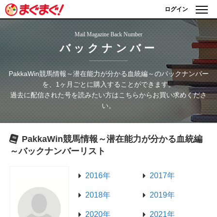
ログイン
Mail Magazine Back Number
バックナンバー
PakkaWin競馬情報～潜在能力が分かる血統編～
のバックナンバー
を、1ヶ月ごとに購入することができます。
過去に配信された号を読みたい方はこちらからお買い求めくださ
い。
PakkaWin競馬情報～潜在能力が分かる血統編
～
バックナンバーリスト
2016年
2017年
2018年
2019年
2020年
2021年