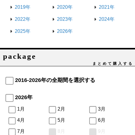
2019年
2020年
2021年
2022年
2023年
2024年
2025年
2026年
package
まとめて購入する
2016-2026年の全期間を選択する
2026年
1月
2月
3月
4月
5月
6月
7月
8月
9月