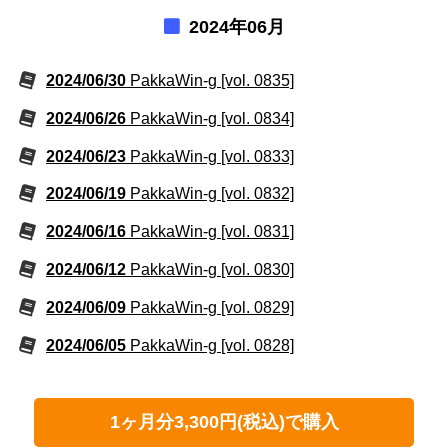
2024年06月
2024/06/30
PakkaWin-g [vol. 0835]
2024/06/26
PakkaWin-g [vol. 0834]
2024/06/23
PakkaWin-g [vol. 0833]
2024/06/19
PakkaWin-g [vol. 0832]
2024/06/16
PakkaWin-g [vol. 0831]
2024/06/12
PakkaWin-g [vol. 0830]
2024/06/09
PakkaWin-g [vol. 0829]
2024/06/05
PakkaWin-g [vol. 0828]
1ヶ月分3,300円(税込)で購入