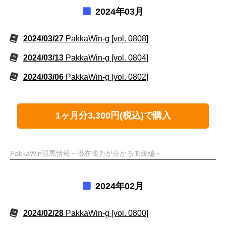
2024年03月
2024/03/27
PakkaWin-g [vol. 0808]
2024/03/13
PakkaWin-g [vol. 0804]
2024/03/06
PakkaWin-g [vol. 0802]
1ヶ月分3,300円(税込)で購入
PakkaWin競馬情報～潜在能力が分かる血統編～
2024年02月
2024/02/28
PakkaWin-g [vol. 0800]