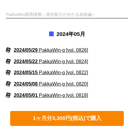
PakkaWin競馬情報～潜在能力が分かる血統編～
2024年05月
2024/05/29
PakkaWin-g [vol. 0826]
2024/05/22
PakkaWin-g [vol. 0824]
2024/05/15
PakkaWin-g [vol. 0822]
2024/05/08
PakkaWin-g [vol. 0820]
2024/05/01
PakkaWin-g [vol. 0818]
1ヶ月分3,300円(税込)で購入