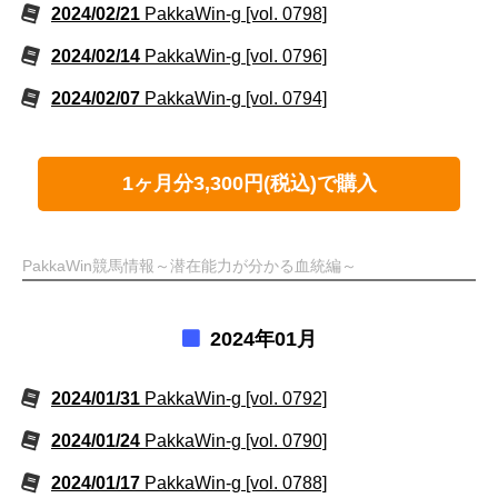
2024/02/21
PakkaWin-g [vol. 0798]
2024/02/14
PakkaWin-g [vol. 0796]
2024/02/07
PakkaWin-g [vol. 0794]
1ヶ月分3,300円(税込)で購入
PakkaWin競馬情報～潜在能力が分かる血統編～
2024年01月
2024/01/31
PakkaWin-g [vol. 0792]
2024/01/24
PakkaWin-g [vol. 0790]
2024/01/17
PakkaWin-g [vol. 0788]