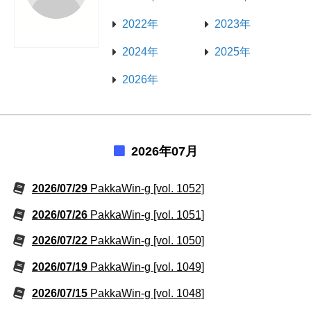
2022年
2023年
2024年
2025年
2026年
2026年07月
2026/07/29
PakkaWin-g [vol. 1052]
2026/07/26
PakkaWin-g [vol. 1051]
2026/07/22
PakkaWin-g [vol. 1050]
2026/07/19
PakkaWin-g [vol. 1049]
2026/07/15
PakkaWin-g [vol. 1048]