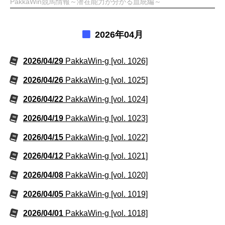
PakkaWin競馬情報～潜在能力が分かる血統編～
2026年04月
2026/04/29
PakkaWin-g [vol. 1026]
2026/04/26
PakkaWin-g [vol. 1025]
2026/04/22
PakkaWin-g [vol. 1024]
2026/04/19
PakkaWin-g [vol. 1023]
2026/04/15
PakkaWin-g [vol. 1022]
2026/04/12
PakkaWin-g [vol. 1021]
2026/04/08
PakkaWin-g [vol. 1020]
2026/04/05
PakkaWin-g [vol. 1019]
2026/04/01
PakkaWin-g [vol. 1018]