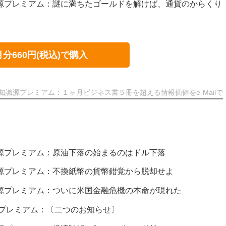
知識源プレミアム：謎に満ちたゴールドを解けば、通貨のからくり
月分660円(税込)で購入
知識源プレミアム：１ヶ月ビジネス書５冊を超える情報価値をe-Mailで
知識源プレミアム：原油下落の始まるのはドル下落
知識源プレミアム：不換紙幣の貨幣錯覚から脱却せよ
知識源プレミアム：ついに米国金融危機の本命が現れた
識源プレミアム：〔二つのお知らせ〕