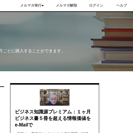
メルマガ発行
メルマガ解除
ログイン
ヘルプ
月ごとに購入することができます。
ー
ビジネス知識源プレミアム：１ヶ月
ビジネス書５冊を超える情報価値を
e-Mailで