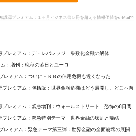
知識源プレミアム：１ヶ月ビジネス書５冊を超える情報価値をe-Mailで
知識源プレミアム：デ・レバレッジ；乗数化金融の解体
アム：増刊：晩秋の落日とユーロ
識源プレミアム：ついにＦＲＢの信用危機も近くなった
知識源プレミアム：包括版：世界金融危機はどう展開し、どこへ向
知識源プレミアム：緊急増刊：ウォールストリート；恐怖の8日間
知識源プレミアム：緊急特別テーマ：世界金融の壊乱と帰結
知識源プレミアム：緊急テーマ第三弾：世界金融の全面崩壊の展開