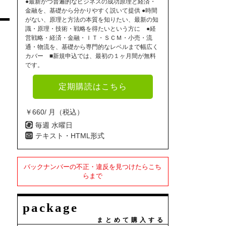
●最新かつ普遍的なビジネスの成功原理と経済・
金融を、基礎から分かりやすく説いて提供 ●時間
がない、原理と方法の本質を知りたい、最新の知
識・原理・技術・戦略を得たいという方に ●経
営戦略・経済・金融・ＩＴ・ＳＣＭ・小売・流
通・物流を、基礎から専門的なレベルまで幅広く
カバー ■新規申込では、最初の１ヶ月間が無料
です。
定期購読はこちら
￥660/ 月（税込）
毎週 水曜日
テキスト・HTML形式
バックナンバーの不正・違反を見つけたらこち
らまで
package
まとめて購入する