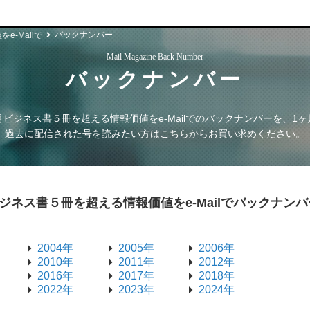
バックナンバー
-Mailで
Mail Magazine Back Number
バックナンバー
ジネス書５冊を超える情報価値をe-Mailで
のバックナンバーを、1ヶ
過去に配信された号を読みたい方はこちらからお買い求めください。
ネス書５冊を超える情報価値をe-Mailで
バックナンバ
2004年
2005年
2006年
2010年
2011年
2012年
2016年
2017年
2018年
2022年
2023年
2024年