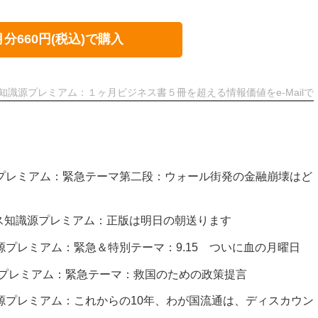
月分660円(税込)で購入
知識源プレミアム：１ヶ月ビジネス書５冊を超える情報価値をe-Mailで
識源プレミアム：緊急テーマ第二段：ウォール街発の金融崩壊はど
 ビジネス知識源プレミアム：正版は明日の朝送ります
識源プレミアム：緊急＆特別テーマ：9.15 ついに血の月曜日
識源プレミアム：緊急テーマ：救国のための政策提言
知識源プレミアム：これからの10年、わが国流通は、ディスカウン