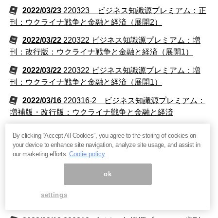
2022/03/23
220323 ビジネス知識源プレミアム：正
刊：ウクライナ戦争と金融と経済（展開2）
2022/03/22
220322 ビジネス知識源プレミアム：増
刊：改行版：ウクライナ戦争と金融と経済（展開1）
2022/03/22
220322 ビジネス知識源プレミアム：増
刊：ウクライナ戦争と金融と経済（展開1）
2022/03/16
220316-2 ビジネス知識源プレミアム：
増補版・改行版：ウクライナ戦争と金融と経済
2022/03/16
220316-2 ビジネス知識源プレミアム：
By clicking “Accept All Cookies”, you agree to the storing of cookies on
増補版：ウクライナ戦争と金融と経済
your device to enhance site navigation, analyze site usage, and assist in
our marketing efforts.
Coolie policy
2022/03/16
220316 ビジネス知識源プレミアム：改行
版：ウクライナ戦争と金融と経済
ok
2022/03/16
220316 ビジネス知識源プレミアム：ウク
settings
ライナ戦争と金融と経済