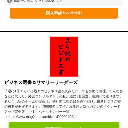
合計0ヶ月分で 0 円(税込)です
2024年
1月
2月
3月
購入手続きへすすむ
4月
5月
6月
7月
8月
9月
10月
11月
12月
2023年
1月
2月
3月
4月
5月
6月
ビジネス選書＆サマリーリーダーズ
7月
8月
9月
「週に1冊くらいは最新のビジネス書を読みたい。でも多忙で無理」そんなあ
なたに代わり、経営コンサルタントの私が週に1冊厳選、要約して送ります。
10月
11月
12月
あなたは駅のホームや喫茶店、朝礼前に数分目を通すだけ。最新ビジネス書
の概要が把握できます。70000名に支持される超人気マガジンの「グレード
アップ完全版」です。バックナンバー一覧
2022年
（https://www.mag2.com/archives/P0000498/ ）
1月
2月
3月