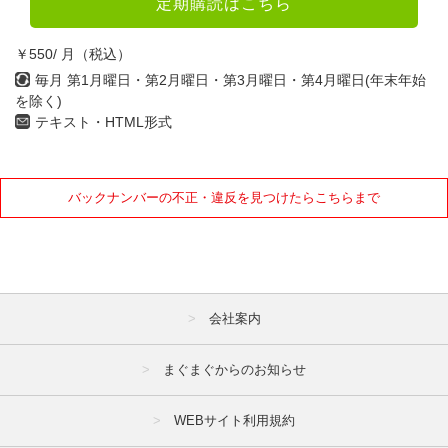
定期購読はこちら
4月
5月
6月
￥550/ 月（税込）
7月
8月
9月
毎月 第1月曜日・第2月曜日・第3月曜日・第4月曜日(年末年始
を除く)
10月
11月
12月
テキスト・HTML形式
2021年
バックナンバーの不正・違反を見つけたらこちらまで
1月
2月
3月
4月
5月
6月
7月
8月
9月
10月
11月
12月
会社案内
2020年
まぐまぐからのお知らせ
1月
2月
3月
WEBサイト利用規約
4月
5月
6月