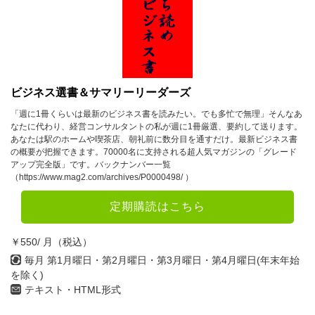
2023年
1月
2月
3月
4月
5月
6月
ビジネス選書＆サマリーリーダーズ
7月
8月
9月
「週に1冊くらいは最新のビジネス書を読みたい。でも多忙で無理」そんなあ
なたに代わり、経営コンサルタントの私が週に1冊厳選、要約して送ります。
10月
11月
12月
あなたは駅のホームや喫茶店、朝礼前に数分目を通すだけ。最新ビジネス書
の概要が把握できます。70000名に支持される超人気マガジンの「グレード
アップ完全版」です。バックナンバー一覧
2022年
（https://www.mag2.com/archives/P0000498/ ）
1月
2月
3月
定期購読はこちら
4月
5月
6月
￥550/ 月（税込）
7月
8月
9月
毎月 第1月曜日・第2月曜日・第3月曜日・第4月曜日(年末年始
を除く)
10月
11月
12月
テキスト・HTML形式