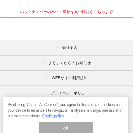
2021年
バックナンバーの不正・違反を見つけたらこちらまで
1月
2月
3月
4月
5月
6月
7月
8月
9月
10月
11月
12月
会社案内
2020年
まぐまぐからのお知らせ
1月
2月
3月
WEBサイト利用規約
4月
5月
6月
プライバシーポリシー
7月
8月
9月
10月
11月
12月
By clicking “Accept All Cookies”, you agree to the storing of cookies on
特定商取引法
your device to enhance site navigation, analyze site usage, and assist in
our marketing efforts.
Coolie policy
2019年
広告掲載はこちら
ok
1月
2月
3月