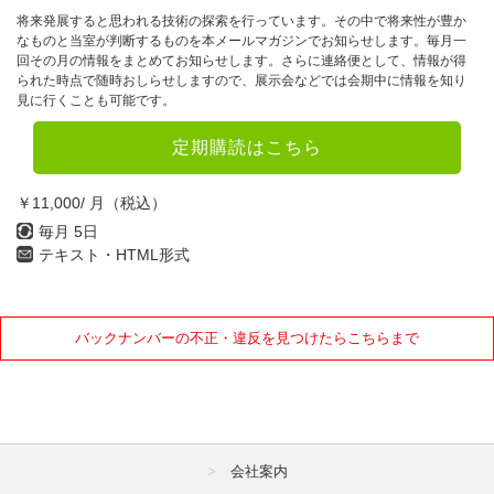
7月
8月
9月
将来発展すると思われる技術の探索を行っています。その中で将来性が豊か
なものと当室が判断するものを本メールマガジンでお知らせします。毎月一
10月
11月
12月
回その月の情報をまとめてお知らせします。さらに連絡便として、情報が得
られた時点で随時おしらせしますので、展示会などでは会期中に情報を知り
見に行くことも可能です。
2022年
定期購読はこちら
1月
2月
3月
4月
5月
6月
￥11,000/ 月（税込）
毎月 5日
7月
8月
9月
テキスト・HTML形式
10月
11月
12月
2021年
バックナンバーの不正・違反を見つけたらこちらまで
1月
2月
3月
4月
5月
6月
7月
8月
9月
会社案内