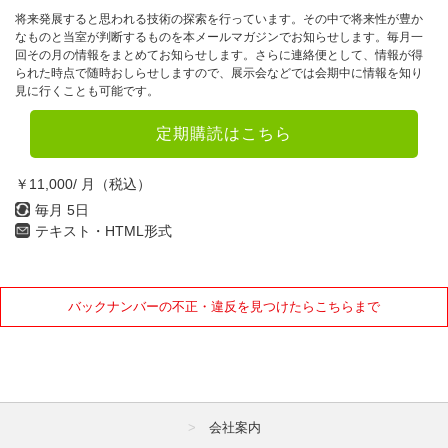
7月
8月
9月
将来発展すると思われる技術の探索を行っています。その中で将来性が豊か
なものと当室が判断するものを本メールマガジンでお知らせします。毎月一
10月
11月
12月
回その月の情報をまとめてお知らせします。さらに連絡便として、情報が得
られた時点で随時おしらせしますので、展示会などでは会期中に情報を知り
見に行くことも可能です。
2022年
定期購読はこちら
1月
2月
3月
4月
5月
6月
￥11,000/ 月（税込）
毎月 5日
7月
8月
9月
テキスト・HTML形式
10月
11月
12月
2021年
バックナンバーの不正・違反を見つけたらこちらまで
1月
2月
3月
4月
5月
6月
7月
8月
9月
会社案内